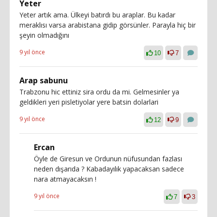
Yeter
Yeter artık ama. Ülkeyi batırdı bu araplar. Bu kadar
meraklısı varsa arabistana gidip görsünler. Parayla hiç bir
şeyin olmadığını
9 yıl önce
10
7
Arap sabunu
Trabzonu hic ettiniz sira ordu da mi. Gelmesinler ya
geldikleri yeri pisletiyolar yere batsin dolarlari
9 yıl önce
12
9
Ercan
Öyle de Giresun ve Ordunun nüfusundan fazlası
neden dışarıda ? Kabadayılık yapacaksan sadece
nara atmayacaksın !
9 yıl önce
7
3