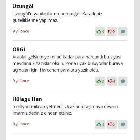
Uzungöl
Uzungöl'e yapılanlar umarım diğer Karadeniz
güzelliklerine yapılmaz.
9 yıl önce
3
2
ORGİ
Araplar gelsin diye mi bu kadar para harcandı bu siyasi
meydana ? Yazıklar olsun. Zorla uçak buluyorlar buraya
uçmaları için. Harcanan paralara yazık oldu.
9 yıl önce
2
4
Hülagu Han
5 milyon mikrop yetmedi. Uçaklarla taşımaya devam.
İmamız dediniz dinden ettiniz.
9 yıl önce
3
3