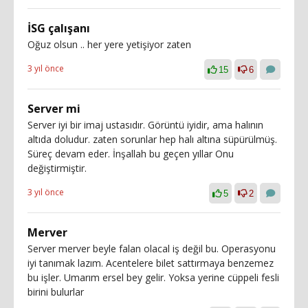
İSG çalışanı
Oğuz olsun .. her yere yetişiyor zaten
3 yıl önce
15
6
Server mi
Server iyi bir imaj ustasıdır. Görüntü iyidir, ama halının
altıda doludur. zaten sorunlar hep halı altına süpürülmüş.
Süreç devam eder. İnşallah bu geçen yıllar Onu
değiştirmiştir.
3 yıl önce
5
2
Merver
Server merver beyle falan olacal iş değil bu. Operasyonu
iyi tanımak lazım. Acentelere bilet sattırmaya benzemez
bu işler. Umarım ersel bey gelir. Yoksa yerine cüppeli fesli
birini bulurlar