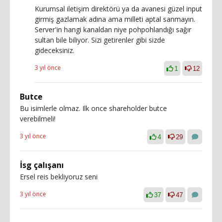
Kurumsal iletişim direktörü ya da avanesi güzel input
girmiş gazlamak adına ama milleti aptal sanmayın.
Server'in hangi kanaldan niye pohpohlandığı sağır
sultan bile biliyor. Sizi getirenler gibi sizde
gideceksiniz.
3 yıl önce
1
12
Butce
Bu isimlerle olmaz. Ilk once shareholder butce
verebilmeli!
3 yıl önce
4
29
İsg çalışanı
Ersel reis bekliyoruz seni
3 yıl önce
37
47