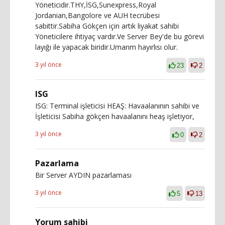
Yöneticidir.THY,İSG,Sunexpress,Royal
Jordanian,Bangolore ve AUH tecrübesi
sabittir.Sabiha Gökçen için artık liyakat sahibi
Yöneticilere ihtiyaç vardır.Ve Server Bey'de bu görevi
layığı ile yapacak biridir.Umarım hayırlısı olur.
3 yıl önce
23
2
ISG
ISG: Terminal işleticisi HEAŞ: Havaalanının sahibi ve
İşleticisi Sabiha gökçen havaalanını heaş işletiyor,
3 yıl önce
0
2
Pazarlama
Bir Server AYDIN pazarlaması
3 yıl önce
5
13
Yorum sahibi