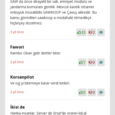
SAW da önce dirayetli bir vali, emniyet müdürü ve
jandarma komutanı gerekli. Mevcut kaotik ortamın
enbüyük müsabbibi SAWKOOP ve Çavuş ailesidir. Bu
kamu görevlileri sawkoop a müdahale etmedikçe
hiçbirşey düzelmez.
3 yıl önce
13
2
Fawori
Rambo Okan gelir dertler biter.
3 yıl önce
7
0
Korsanpilot
Ve isg yi bitirmeye karar verdi birileri
3 yıl önce
0
0
İkisi de
Harika insanlar. Server de Ersel'de oranın kılcal