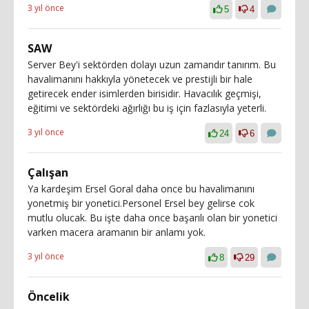
3 yıl önce
5
4
SAW
Server Bey'i sektörden dolayı uzun zamandır tanırım. Bu
havalimanını hakkıyla yönetecek ve prestijli bir hale
getirecek ender isimlerden birisidir. Havacılık geçmişi,
eğitimi ve sektördeki ağırlığı bu iş için fazlasıyla yeterli.
3 yıl önce
24
6
Çalışan
Ya kardeşim Ersel Goral daha once bu havalimanını
yonetmiş bir yonetici.Personel Ersel bey gelirse cok
mutlu olucak. Bu işte daha once başarılı olan bir yonetici
varken macera aramanın bir anlamı yok.
3 yıl önce
8
29
Öncelik