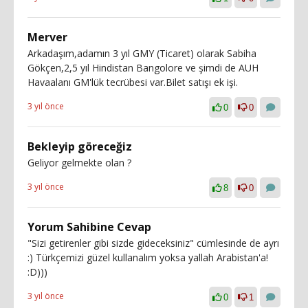
Merver
Arkadaşım,adamın 3 yıl GMY (Ticaret) olarak Sabiha
Gökçen,2,5 yıl Hindistan Bangolore ve şimdi de AUH
Havaalanı GM'lük tecrübesi var.Bilet satışı ek işi.
3 yıl önce
0
0
Bekleyip göreceğiz
Geliyor gelmekte olan ?
3 yıl önce
8
0
Yorum Sahibine Cevap
"Sizi getirenler gibi sizde gideceksiniz" cümlesinde de ayrı
:) Türkçemizi güzel kullanalım yoksa yallah Arabistan'a!
:D)))
3 yıl önce
0
1