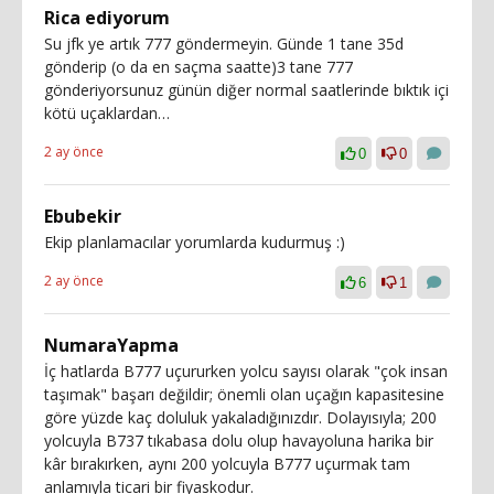
Rica ediyorum
Su jfk ye artık 777 göndermeyin. Günde 1 tane 35d
gönderip (o da en saçma saatte)3 tane 777
gönderiyorsunuz günün diğer normal saatlerinde bıktık içi
kötü uçaklardan…
2 ay önce
0
0
Ebubekir
Ekip planlamacılar yorumlarda kudurmuş :)
2 ay önce
6
1
NumaraYapma
İç hatlarda B777 uçururken yolcu sayısı olarak "çok insan
taşımak" başarı değildir; önemli olan uçağın kapasitesine
göre yüzde kaç doluluk yakaladığınızdır. Dolayısıyla; 200
yolcuyla B737 tıkabasa dolu olup havayoluna harika bir
kâr bırakırken, aynı 200 yolcuyla B777 uçurmak tam
anlamıyla ticari bir fiyaskodur.