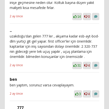
inişe geçmesine neden olur. Koltuk başına düşen yakıt
maliyeti kısa mesafede fırlar.
2 ay önce
14
0
..
uzakdoğu'dan gelen 777 ler , akşama kadar esb-ayt-bod-
dlm yurtiçi git-gel yapar. first officer'ler için önemlidir.
kaptanlar için iniş sayısından dolayı önemlidir. 2 320-737
nin gideceği yere tek uçuş yapılır , uçuş planlama için
önemlidir. bilmeden konuşanlar için önemsizdir .
2 ay önce
31
4
ben
ben yaptım, sorunuz varsa cevaplayayım.
2 ay önce
3
4
777