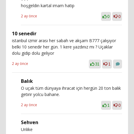
hoşgeldin kartal imam hatip
2 ay önce
0
0
10 senedir
istanbul izmir arası her sabah ve akşam B777 çalışıyor
belki 10 senedir her gün. 1 kere yazdınız mı ? Uçaklar
dolu gidip dolu geliyor
2 ay önce
31
1
Balık
O uçak tüm dünyaya ihracat için hergün 20 ton balık
getirir yolcu bahane.
2 ay önce
1
0
Sehven
Unlike