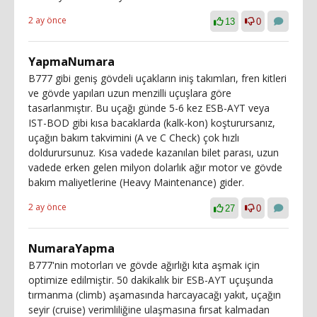
2 ay önce
13
0
YapmaNumara
B777 gibi geniş gövdeli uçakların iniş takımları, fren kitleri
ve gövde yapıları uzun menzilli uçuşlara göre
tasarlanmıştır. Bu uçağı günde 5-6 kez ESB-AYT veya
IST-BOD gibi kısa bacaklarda (kalk-kon) koşturursanız,
uçağın bakım takvimini (A ve C Check) çok hızlı
doldurursunuz. Kısa vadede kazanılan bilet parası, uzun
vadede erken gelen milyon dolarlık ağır motor ve gövde
bakım maliyetlerine (Heavy Maintenance) gider.
2 ay önce
27
0
NumaraYapma
B777'nin motorları ve gövde ağırlığı kıta aşmak için
optimize edilmiştir. 50 dakikalık bir ESB-AYT uçuşunda
tırmanma (climb) aşamasında harcayacağı yakıt, uçağın
seyir (cruise) verimliliğine ulaşmasına fırsat kalmadan