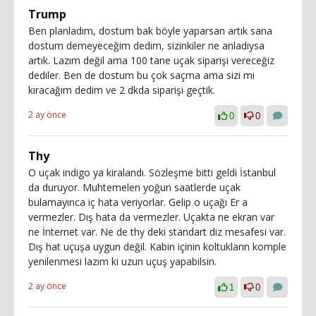
Trump
Ben planladım, dostum bak böyle yaparsan artık sana
dostum demeyeceğim dedim, sizinkiler ne anladıysa
artık. Lazım değil ama 100 tane uçak siparişi vereceğiz
dediler. Ben de dostum bu çok saçma ama sizi mi
kıracağım dedim ve 2 dkda siparişi geçtik.
2 ay önce
0
0
Thy
O uçak indigo ya kiralandı. Sözleşme bitti geldi İstanbul
da duruyor. Muhtemelen yoğun saatlerde uçak
bulamayınca iç hata veriyorlar. Gelip o uçağı Er a
vermezler. Dış hata da vermezler. Uçakta ne ekran var
ne İnternet var. Ne de thy deki standart diz mesafesi var.
Dış hat uçuşa uygun değil. Kabin içinin koltukların komple
yenilenmesi lazım ki uzun uçuş yapabilsin.
2 ay önce
1
0