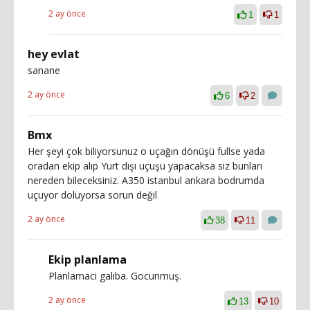
2 ay önce
1
1
hey evlat
sanane
2 ay önce
6
2
Bmx
Her şeyi çok biliyorsunuz o uçağın dönüşü fullse yada
oradan ekip alıp Yurt dışı uçuşu yapacaksa siz bunları
nereden bileceksiniz. A350 istanbul ankara bodrumda
uçuyor doluyorsa sorun değil
2 ay önce
38
11
Ekip planlama
Planlamaci galiba. Gocunmuş.
2 ay önce
13
10