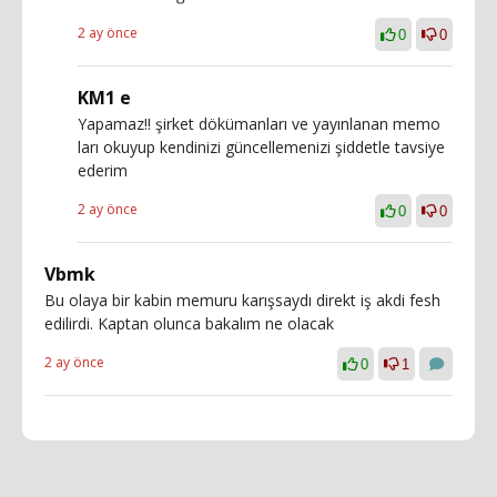
2 ay önce
0
0
KM1 e
Yapamaz!! şirket dökümanları ve yayınlanan memo
ları okuyup kendinizi güncellemenizi şiddetle tavsiye
ederim
2 ay önce
0
0
Vbmk
Bu olaya bir kabin memuru karışsaydı direkt iş akdi fesh
edilirdi. Kaptan olunca bakalım ne olacak
2 ay önce
0
1