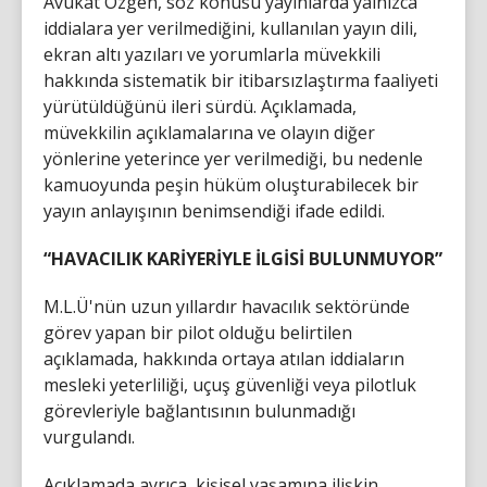
Avukat Özgen, söz konusu yayınlarda yalnızca
iddialara yer verilmediğini, kullanılan yayın dili,
ekran altı yazıları ve yorumlarla müvekkili
hakkında sistematik bir itibarsızlaştırma faaliyeti
yürütüldüğünü ileri sürdü. Açıklamada,
müvekkilin açıklamalarına ve olayın diğer
yönlerine yeterince yer verilmediği, bu nedenle
kamuoyunda peşin hüküm oluşturabilecek bir
yayın anlayışının benimsendiği ifade edildi.
“HAVACILIK KARİYERİYLE İLGİSİ BULUNMUYOR”
M.L.Ü'nün uzun yıllardır havacılık sektöründe
görev yapan bir pilot olduğu belirtilen
açıklamada, hakkında ortaya atılan iddiaların
mesleki yeterliliği, uçuş güvenliği veya pilotluk
görevleriyle bağlantısının bulunmadığı
vurgulandı.
Açıklamada ayrıca, kişisel yaşamına ilişkin