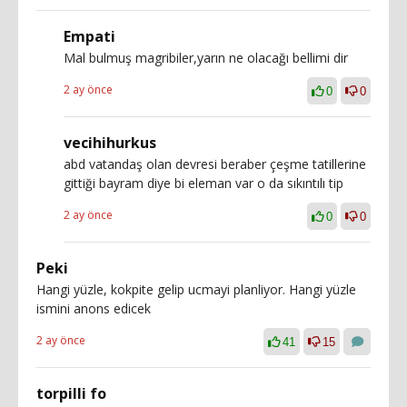
Empati
Mal bulmuş magribiler,yarın ne olacağı bellimi dir
2 ay önce
0
0
vecihihurkus
abd vatandaş olan devresi beraber çeşme tatillerine
gittiği bayram diye bi eleman var o da sıkıntılı tip
2 ay önce
0
0
Peki
Hangi yüzle, kokpite gelip ucmayi planliyor. Hangi yüzle
ismini anons edicek
2 ay önce
41
15
torpilli fo