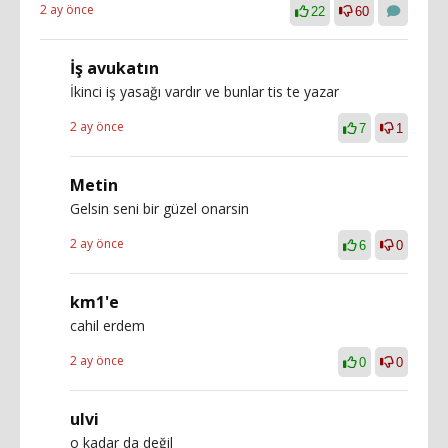
2 ay önce
22
60
İş avukatın
İkinci iş yasağı vardır ve bunlar tis te yazar
2 ay önce
7
1
Metin
Gelsin seni bir güzel onarsin
2 ay önce
6
0
km1'e
cahil erdem
2 ay önce
0
0
ulvi
o kadar da değil