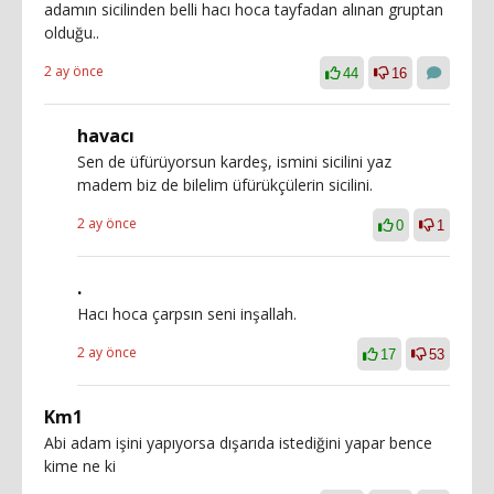
adamın sicilinden belli hacı hoca tayfadan alınan gruptan
olduğu..
2 ay önce
44
16
havacı
Sen de üfürüyorsun kardeş, ismini sicilini yaz
madem biz de bilelim üfürükçülerin sicilini.
2 ay önce
0
1
.
Hacı hoca çarpsın seni inşallah.
2 ay önce
17
53
Km1
Abi adam işini yapıyorsa dışarıda istediğini yapar bence
kime ne ki