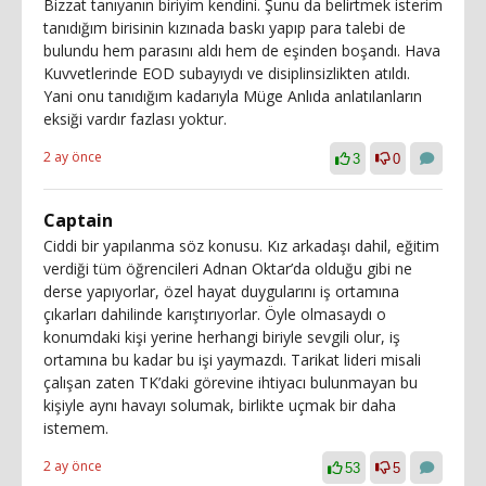
Bizzat tanıyanın biriyim kendini. Şunu da belirtmek isterim
tanıdığım birisinin kızınada baskı yapıp para talebi de
bulundu hem parasını aldı hem de eşinden boşandı. Hava
Kuvvetlerinde EOD subayıydı ve disiplinsizlikten atıldı.
Yani onu tanıdığım kadarıyla Müge Anlıda anlatılanların
eksiği vardır fazlası yoktur.
2 ay önce
3
0
Captain
Ciddi bir yapılanma söz konusu. Kız arkadaşı dahil, eğitim
verdiği tüm öğrencileri Adnan Oktar’da olduğu gibi ne
derse yapıyorlar, özel hayat duygularını iş ortamına
çıkarları dahilinde karıştırıyorlar. Öyle olmasaydı o
konumdaki kişi yerine herhangi biriyle sevgili olur, iş
ortamına bu kadar bu işi yaymazdı. Tarikat lideri misali
çalışan zaten TK’daki görevine ihtiyacı bulunmayan bu
kişiyle aynı havayı solumak, birlikte uçmak bir daha
istemem.
2 ay önce
53
5