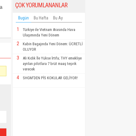
ÇOK YORUMLANANLAR
za
Bugün
Bu Hafta
Bu Ay
1
Türkiye ile Vietnam Arasında Hava
Ulaşımında Yeni Dönem
2
Kabin Bagajında Yeni Dönem: ÜCRETLİ
OLUYOR
3
Ali Kıdık İle Yükse İrtifa; THY emekliye
ayrılan pilotlara 7 brüt maaş teşvik
verecek
4
SHGM'DEN PİS KOKULAR GELİYOR!