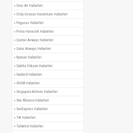
»
Onur Air Haberleri
»
Ordu-Giresun Havalimanı Haberleri
»
Pegasus Haberleri
»
Prima Havacılık Haberleri
»
Qantas Airways Haberleri
»
Qatar Airways Haberleri
»
Ryanair Haberleri
»
Sabiha Gökçen Haberleri
»
Seabird Haberleri
»
SHGM Haberleri
»
Singapore Airlines Haberleri
»
Star Alliance Haberleri
»
SunExpress Haberleri
»
TAI Haberleri
»
Tailwind Haberleri