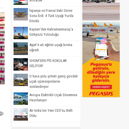
artıracak
İspanya ve Fransa'daki Görev
Sona Erdi: 4 Türk Uçağı Yurda
Döndü
Kayseri'den Kahramanmaraş'a
Gökyüzü Yolculuğu
Ayjet'e ait eğitim uçağı kırıma
uğradı
SHGM'DEN PİS KOKULAR
GELİYOR!
O hava yolu şirketi geniş gövdeli
uçak operasyonlarını
sonlandırıyor
Avrupa Elektrikli Uçak Dönemine
Hazırlanıyor
Air India’nın Yeni CEO’su Belli
ğı
Oldu