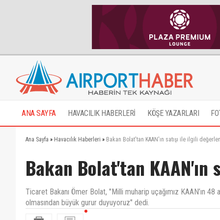
ANA SAYFA
HAVACILIK HABERLERİ
KÖŞE YAZARLARI
FO
Ana Sayfa
»
Havacılık Haberleri
»
Bakan Bolat'tan KAAN'ın satışı ile ilgili değerl
Bakan Bolat'tan KAAN'ın sa
Ticaret Bakanı Ömer Bolat, "Milli muharip uçağımız KAAN’ın 48 ad
olmasından büyük gurur duyuyoruz" dedi.