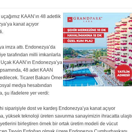
p uçağımız KAAN’ın 48 adetlik
zya’ya kanat açıyor
i.
ıya imza attı. Endonezya’da
e tarafından milli imkanlarla
arip Uçak KAAN’ın Endonezya’ya
kapsamında, 48 adet KAAN
edilecek. Ticaret Bakanı Ömer
 sosyal medya hesabından
 şu ifadelere yer verdi:
ihi siparişiyle dost ve kardeş Endonezya’ya kanat açıyor
 yüksek teknoloji üreten savunma sanayimizin ihracatta ulaştı
yetlerini birleştiren örnek bir ortak üretim modeli de vücut
ecep Tayyip Erdoğan olmak üzere Endonezya Cumhurbaşkanı