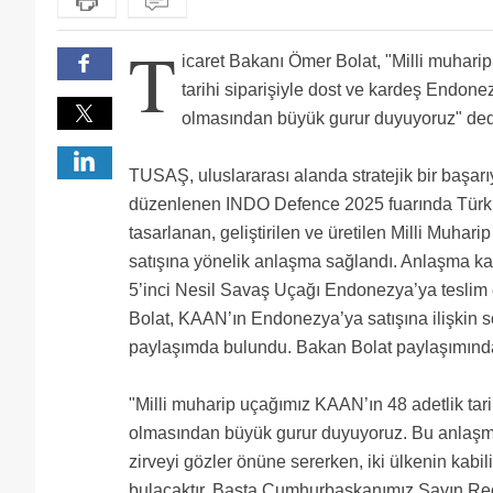
T
icaret Bakanı Ömer Bolat, "Milli muhari
tarihi siparişiyle dost ve kardeş Endone
olmasından büyük gurur duyuyoruz" ded
TUSAŞ, uluslararası alanda stratejik bir başar
düzenlenen INDO Defence 2025 fuarında Türkiy
tasarlanan, geliştirilen ve üretilen Milli Muh
satışına yönelik anlaşma sağlandı. Anlaşma 
5’inci Nesil Savaş Uçağı Endonezya’ya teslim 
Bolat, KAAN’ın Endonezya’ya satışına ilişkin
paylaşımda bulundu. Bakan Bolat paylaşımında,
"Milli muharip uçağımız KAAN’ın 48 adetlik tar
olmasından büyük gurur duyuyoruz. Bu anlaşma,
zirveyi gözler önüne sererken, iki ülkenin kabili
bulacaktır. Başta Cumhurbaşkanımız Sayın R