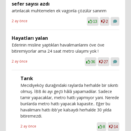
sefer sayısı azdı
artırılacak muhtemelen ek vagonla çözülür sanırım
2 ay önce
13
2
Hayatları yalan
Ederinin misline yaptıkları havalimanlarını öve öve
bitiremiyorlar ama 24 saat metro ulaşımı yok !
2 ay önce
36
27
Tarık
Mecidiyeköy durağındaki raylarda herhalde bir sıkıntı
olmuş. İBB iki ayı geçti hâlâ yapamadılar. Sadece
tamir yapacaklar, metro hattı yapmıyor yani. Nerede
bunlarda metro hattı yapacak kapasite.. Eğer bu
havalimanı hattı ibb'ye kalsaydı herhalde 30 yılda
bitiremezdi.
2 ay önce
8
14