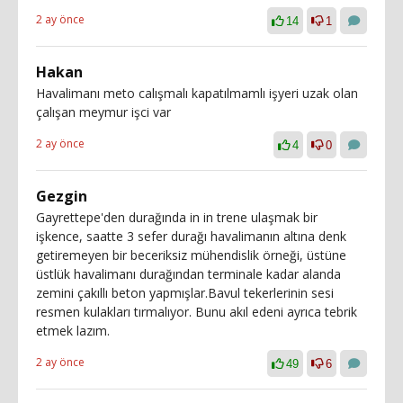
2 ay önce
14
1
Hakan
Havalimanı meto calışmalı kapatılmamlı işyeri uzak olan
çalışan meymur işci var
2 ay önce
4
0
Gezgin
Gayrettepe'den durağında in in trene ulaşmak bir
işkence, saatte 3 sefer durağı havalimanın altına denk
getiremeyen bir beceriksiz mühendislik örneği, üstüne
üstlük havalimanı durağından terminale kadar alanda
zemini çakıllı beton yapmışlar.Bavul tekerlerinin sesi
resmen kulakları tırmalıyor. Bunu akıl edeni ayrıca tebrik
etmek lazım.
2 ay önce
49
6