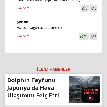
2 ay önce
5
5
Şaban
Haklısın vagon az ara sure çok
2 ay önce
23
1
İLGİLİ HABERLER
Dolphin Tayfunu
Japonya'da Hava
Ulaşımını Felç Etti