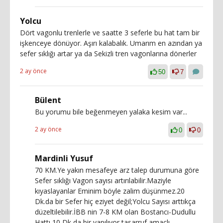
Yolcu
Dört vagonlu trenlerle ve saatte 3 seferle bu hat tam bir
işkenceye dönüyor. Aşırı kalabalık. Umarım en azından ya
sefer sıklığı artar ya da Sekizli tren vagonlarına dönerler
2 ay önce
50
7
Bülent
Bu yorumu bile beğenmeyen yalaka kesim var...
2 ay önce
0
0
Mardinli Yusuf
70 KM.Ye yakın mesafeye arz talep durumuna göre
Sefer sıklığı Vagon sayısı artırılabilir.Maziyle
kıyaslayanlar Eminim böyle zalim düşünmez.20
Dk.da bir Sefer hiç eziyet değil;Yolcu Sayısı arttıkça
düzeltilebilir.İBB nin 7-8 KM olan Bostancı-Dudullu
Hattı 10 Dk da bir yapılıyor tasarruf amaçlı