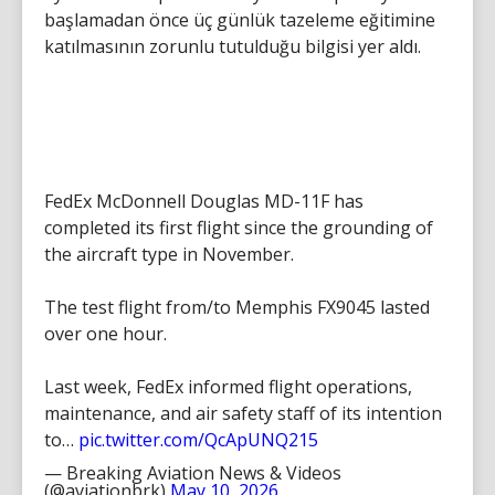
başlamadan önce üç günlük tazeleme eğitimine
katılmasının zorunlu tutulduğu bilgisi yer aldı.
FedEx McDonnell Douglas MD-11F has
completed its first flight since the grounding of
the aircraft type in November.
The test flight from/to Memphis FX9045 lasted
over one hour.
Last week, FedEx informed flight operations,
maintenance, and air safety staff of its intention
to…
pic.twitter.com/QcApUNQ215
— Breaking Aviation News & Videos
(@aviationbrk)
May 10, 2026