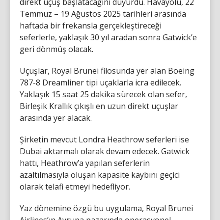
direkt uçuş başlatacağını duyurdu. Havayolu, 22
Temmuz – 19 Ağustos 2025 tarihleri arasında
haftada bir frekansla gerçekleştireceği
seferlerle, yaklaşık 30 yıl aradan sonra Gatwick’e
geri dönmüş olacak.
Uçuşlar, Royal Brunei filosunda yer alan Boeing
787-8 Dreamliner tipi uçaklarla icra edilecek.
Yaklaşık 15 saat 25 dakika sürecek olan sefer,
Birleşik Krallık çıkışlı en uzun direkt uçuşlar
arasında yer alacak.
Şirketin mevcut Londra Heathrow seferleri ise
Dubai aktarmalı olarak devam edecek. Gatwick
hattı, Heathrow’a yapılan seferlerin
azaltılmasıyla oluşan kapasite kaybını geçici
olarak telafi etmeyi hedefliyor.
Yaz dönemine özgü bu uygulama, Royal Brunei
Airlines’ın Avrupa pazarında operasyonel