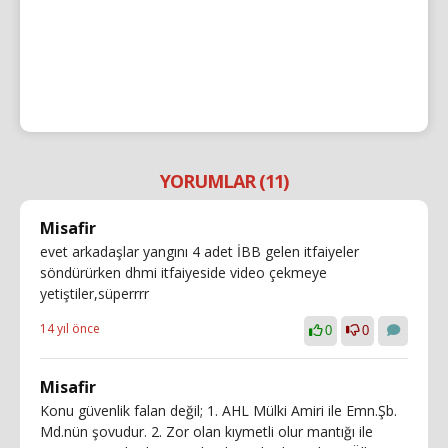
YORUMLAR (11)
Misafir
evet arkadaşlar yangını 4 adet İBB gelen itfaiyeler
söndürürken dhmi itfaiyeside video çekmeye
yetiştiler,süperrrr
14 yıl önce
0
0
Misafir
Konu güvenlik falan değil; 1. AHL Mülki Amiri ile Emn.Şb.
Md.nün şovudur. 2. Zor olan kıymetli olur mantığı ile