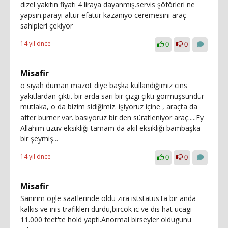
dizel yakıtın fiyatı 4 liraya dayanmış.servis şöförleri ne
yapsın.parayı altur efatur kazanıyo ceremesini araç
sahipleri çekiyor
14 yıl önce
0
0
Misafir
o siyah duman mazot diye başka kullandığımız cins
yakıtlardan çıktı. bir arda sarı bir çizgi çıktı görmüşsündür
mutlaka, o da bizim sidiğimiz. işiyoruz içine , araçta da
after burner var. basıyoruz bir den süratleniyor araç.....Ey
Allahım uzuv eksikliği tamam da akıl eksikliği bambaşka
bir şeymiş...
14 yıl önce
0
0
Misafir
Sanirim ogle saatlerinde oldu zira iststatus'ta bir anda
kalkis ve inis trafikleri durdu,bircok ic ve dis hat ucagi
11.000 feet'te hold yapti.Anormal birseyler oldugunu