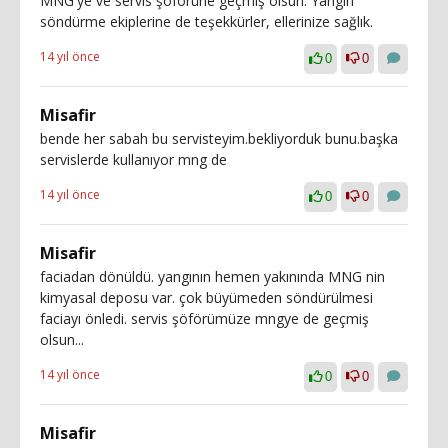
MNG'ye ve servis şoförüne geçmiş olsun. Yangın
söndürme ekiplerine de teşekkürler, ellerinize sağlık.
14 yıl önce
0
0
Misafir
bende her sabah bu servisteyim.bekliyorduk bunu.başka
servislerde kullanıyor mng de
14 yıl önce
0
0
Misafir
faciadan dönüldü. yangının hemen yakınında MNG nin
kimyasal deposu var. çok büyümeden söndürülmesi
faciayı önledi. servis şöförümüze mngye de geçmiş
olsun...
14 yıl önce
0
0
Misafir