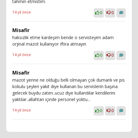
tahmin etmistim.
14 yıl önce
0
0
Misafir
haksızlık etme kardeşim bende o servisteyim adam
orjinal mazot kullanıyor iftira atmayın
14 yıl önce
0
0
Misafir
mazot yerine ne olduğu belli olmayan çok dumanlı ve pis
kokulu şeyleri yakıt diye kullanan bu servislerin başına
gelecek buydu zaten..ucuz diye kullandılar kendilerini
yaktılar..allahtan içinde personel yoktu...
14 yıl önce
0
0