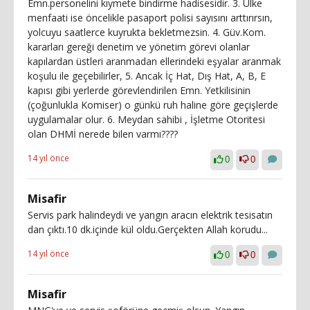
Emn.personelini kıymete bindirme hadisesidir. 3. Ülke
menfaati ise öncelikle pasaport polisi sayısını arttırırsın,
yolcuyu saatlerce kuyrukta bekletmezsin. 4. Güv.Kom.
kararları gereği denetim ve yönetim görevi olanlar
kapılardan üstleri aranmadan ellerindeki eşyalar aranmak
koşulu ile geçebilirler, 5. Ancak İç Hat, Dış Hat, A, B, E
kapısı gibi yerlerde görevlendirilen Emn. Yetkilisinin
(çoğunlukla Komiser) o günkü ruh haline göre geçişlerde
uygulamalar olur. 6. Meydan sahibi , İşletme Otoritesi
olan DHMİ nerede bilen varmı????
14 yıl önce
0
0
Misafir
Servis park halindeydi ve yangın aracın elektrik tesisatın
dan çıktı.10 dk.içinde kül oldu.Gerçekten Allah korudu...
14 yıl önce
0
0
Misafir