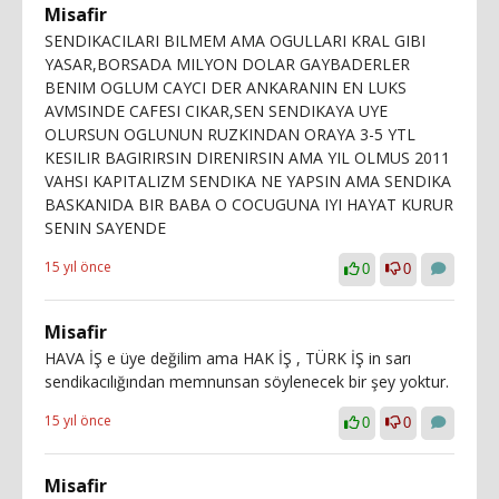
Misafir
SENDIKACILARI BILMEM AMA OGULLARI KRAL GIBI
YASAR,BORSADA MILYON DOLAR GAYBADERLER
BENIM OGLUM CAYCI DER ANKARANIN EN LUKS
AVMSINDE CAFESI CIKAR,SEN SENDIKAYA UYE
OLURSUN OGLUNUN RUZKINDAN ORAYA 3-5 YTL
KESILIR BAGIRIRSIN DIRENIRSIN AMA YIL OLMUS 2011
VAHSI KAPITALIZM SENDIKA NE YAPSIN AMA SENDIKA
BASKANIDA BIR BABA O COCUGUNA IYI HAYAT KURUR
SENIN SAYENDE
15 yıl önce
0
0
Misafir
HAVA İŞ e üye değilim ama HAK İŞ , TÜRK İŞ in sarı
sendikacılığından memnunsan söylenecek bir şey yoktur.
15 yıl önce
0
0
Misafir