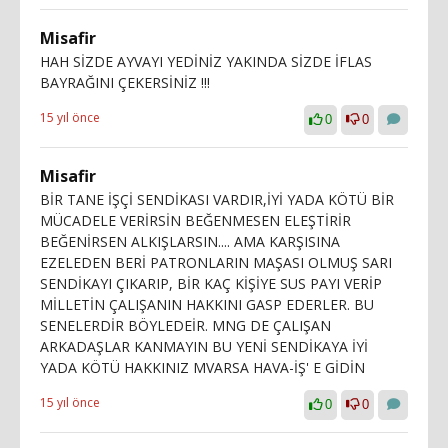
Misafir
HAH SİZDE AYVAYI YEDİNİZ YAKINDA SİZDE İFLAS
BAYRAĞINI ÇEKERSİNİZ !!!
15 yıl önce
0
0
Misafir
BİR TANE İŞÇİ SENDİKASI VARDIR,İYİ YADA KÖTÜ BİR
MÜCADELE VERİRSİN BEĞENMESEN ELEŞTİRİR
BEĞENİRSEN ALKIŞLARSIN.... AMA KARŞISINA
EZELEDEN BERİ PATRONLARIN MAŞASI OLMUŞ SARI
SENDİKAYI ÇIKARIP, BİR KAÇ KİŞİYE SUS PAYI VERİP
MİLLETİN ÇALIŞANIN HAKKINI GASP EDERLER. BU
SENELERDİR BÖYLEDEİR. MNG DE ÇALIŞAN
ARKADAŞLAR KANMAYIN BU YENİ SENDİKAYA İYİ
YADA KÖTÜ HAKKINIZ MVARSA HAVA-İŞ' E GİDİN
15 yıl önce
0
0