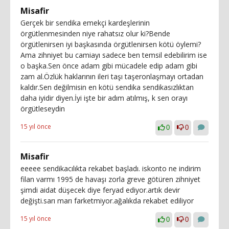
Misafir
Gerçek bir sendika emekçi kardeşlerinin
örgütlenmesinden niye rahatsız olur ki?Bende
örgütlenirsen iyi başkasında örgütlenirsen kötü öylemi?
Ama zihniyet bu camiayı sadece ben temsil edebilirim ise
o başka.Sen önce adam gibi mücadele edip adam gibi
zam al.Özlük haklarının ileri taşı taşeronlaşmayı ortadan
kaldır.Sen değilmisin en kötü sendika sendikasızlıktan
daha iyidir diyen.İyi işte bir adım atılmış, k sen orayı
örgütleseydin
15 yıl önce
0
0
Misafir
eeeee sendikacılıkta rekabet başladı. iskonto ne indirim
filan varmı 1995 de havaşı zorla greve götüren zihniyet
şimdi aidat düşecek diye feryad ediyor.artık devir
değişti.sarı marı farketmiyor.ağalıkda rekabet ediliyor
15 yıl önce
0
0