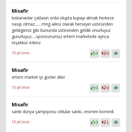
Misafir
kıskananlar çatlasın orda olupta kupayı almak herkese
nasıp olmaz........mng ailesi olarak herseyın ustesınden
geldıgıımız gıbı bununda ustesınden geldık onurluyuz
gururluyuz.....sponsorumuz ertem marketede ayrıca
teşekkür ederız
15 yıl önce
0
0
Misafir
ertem market iyi günler diler
15 yıl önce
0
0
Misafir
sanki dünya şampiyonu oldular sanki...resmen komedi
15 yıl önce
0
1