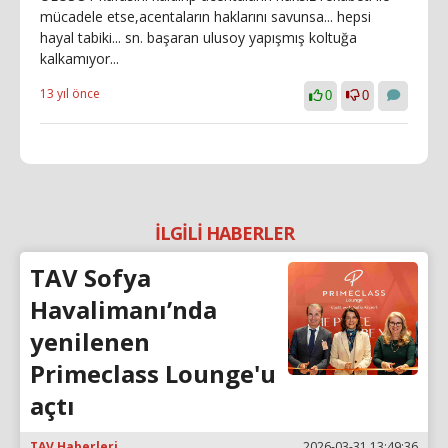
mücadele etse,acentaların haklarını savunsa... hepsi
hayal tabiki... sn. başaran ulusoy yapışmış koltuğa
kalkamıyor...
13 yıl önce
0
0
İLGİLİ HABERLER
TAV Sofya
Havalimanı’nda
yenilenen
Primeclass Lounge'u
açtı
TAV Haberleri
2026-03-31 13:49:36