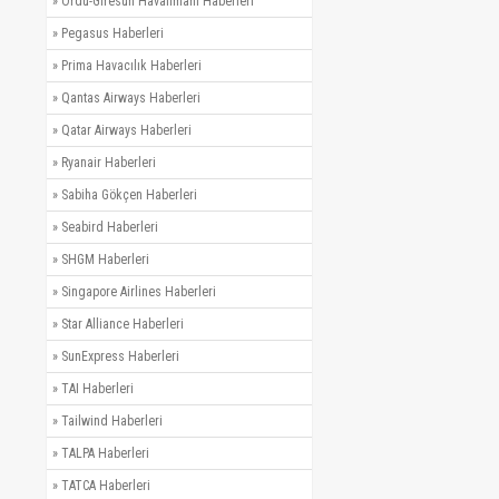
»
Ordu-Giresun Havalimanı Haberleri
»
Pegasus Haberleri
»
Prima Havacılık Haberleri
»
Qantas Airways Haberleri
»
Qatar Airways Haberleri
»
Ryanair Haberleri
»
Sabiha Gökçen Haberleri
»
Seabird Haberleri
»
SHGM Haberleri
»
Singapore Airlines Haberleri
»
Star Alliance Haberleri
»
SunExpress Haberleri
»
TAI Haberleri
»
Tailwind Haberleri
»
TALPA Haberleri
»
TATCA Haberleri