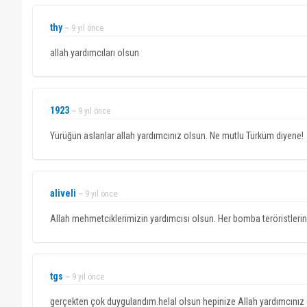
thy
~ 9 yıl önce
allah yardımcıları olsun
1923
~ 9 yıl önce
Yürüğün aslanlar allah yardımcınız olsun. Ne mutlu Türküm diyene!
aliveli
~ 9 yıl önce
Allah mehmetciklerimizin yardımcısı olsun. Her bomba teröristleri
tgs
~ 9 yıl önce
gerçekten çok duygulandım.helal olsun hepinize Allah yardımcınız 