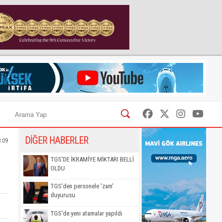
DİĞER HABERLER
8:09
TGS'DE İKRAMİYE MİKTARI BELLİ
OLDU
TGS'den personele 'zam'
duyurusu
TGS'de yeni atamalar yapıldı