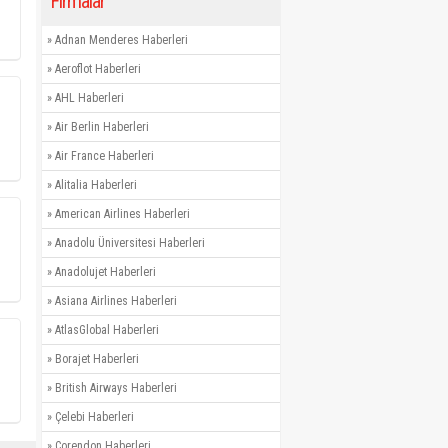
Firmalar
»
Adnan Menderes Haberleri
»
Aeroflot Haberleri
»
AHL Haberleri
»
Air Berlin Haberleri
»
Air France Haberleri
»
Alitalia Haberleri
»
American Airlines Haberleri
»
Anadolu Üniversitesi Haberleri
»
Anadolujet Haberleri
»
Asiana Airlines Haberleri
»
AtlasGlobal Haberleri
»
Borajet Haberleri
»
British Airways Haberleri
»
Çelebi Haberleri
»
Corendon Haberleri