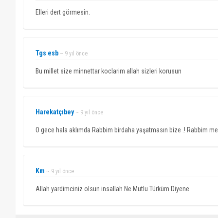
Elleri dert görmesin.
Tgs esb
~ 9 yıl önce
Bu millet size minnettar koclarim allah sizleri korusun
Harekatçıbey
~ 9 yıl önce
O gece hala aklımda Rabbim birdaha yaşatmasın bize .! Rabbim me
Km
~ 9 yıl önce
Allah yardimciniz olsun insallah Ne Mutlu Türküm Diyene