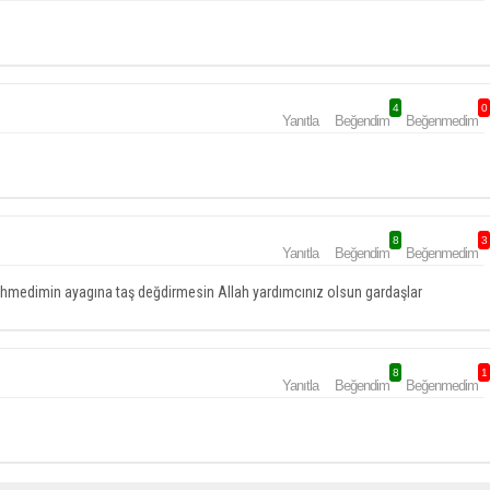
4
0
Yanıtla
Beğendim
Beğenmedim
8
3
Yanıtla
Beğendim
Beğenmedim
hmedimin ayagına taş değdirmesin Allah yardımcınız olsun gardaşlar
8
1
Yanıtla
Beğendim
Beğenmedim