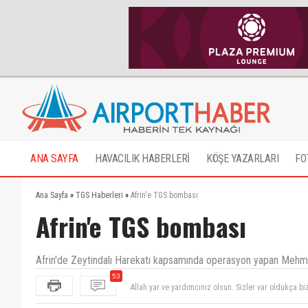
ANA SAYFA
HAVACILIK HABERLERİ
KÖŞE YAZARLARI
FO
Ana Sayfa
»
TGS Haberleri
»
Afrin'e TGS bombası
Afrin'e TGS bombası
Afrin'de Zeytindalı Harekatı kapsamında operasyon yapan Mehme
Allah yar ve yardımcınız olsun. Sizler var oldukça biz
53
Allah tüm inananlarin yardımcısı olsun
Elleri dert görmesin.