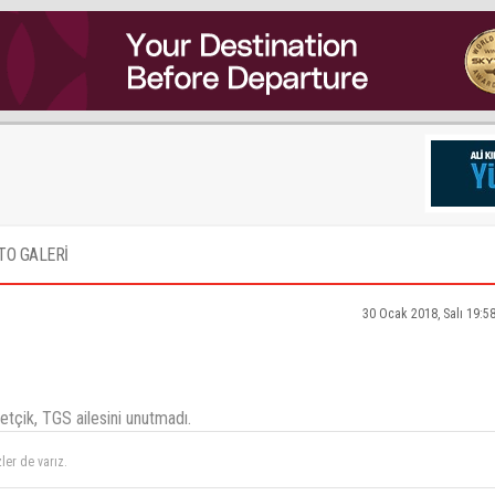
TO GALERİ
30 Ocak 2018, Salı 19:5
tçik, TGS ailesini unutmadı.
ler de varız.