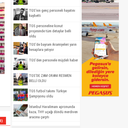
TGS'nin genç personeli hayatını
kaybetti
TGS personeline konut
projesinde tüm detaylar belli
oldu
TGS'de bayram ikramiyeleri yarın
hesaplara yatıyor
TGS'den personele müjdeli haber
TGS'DE ZAM ORANI RESMEN
BELLİ OLDU
TGS futbol takımı Türkiye
Şampiyonu oldu
İstanbul Havalimanı apronunda
kaza; THY uçağı döndü merdiven
aracına çarptı
3)