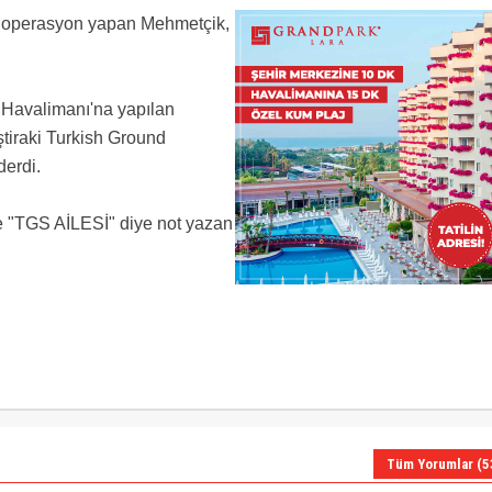
un
da operasyon yapan Mehmetçik,
e .! Rabbim mehmedimin ayagına taş değdirmesin Allah yardımcınız olsun gardaşlar
iyene
 Türküm diyene!
a teröristlerin kafasına düşsün.
rk Havalimanı'na yapılan
ah yardımcınız olsun.
ştiraki Turkish Ground
erdi.
e "TGS AİLESİ" diye not yazan
Tüm Yorumlar (5