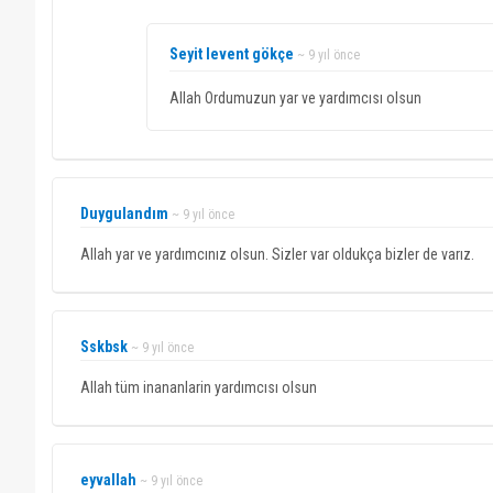
Seyit levent gökçe
~ 9 yıl önce
Allah Ordumuzun yar ve yardımcısı olsun
Duygulandım
~ 9 yıl önce
Allah yar ve yardımcınız olsun. Sizler var oldukça bizler de varız.
Sskbsk
~ 9 yıl önce
Allah tüm inananlarin yardımcısı olsun
eyvallah
~ 9 yıl önce