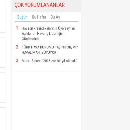
ÇOK YORUMLANANLAR
Bugün
Bu Hafta
Bu Ay
1
Havacılık Sendikalarının Üye Sayıları
Açıklandı: Hava-İş Liderliğini
Güçlendirdi
2
TÜRK HAVA KURUMU TAŞINIYOR, VIP
HAVALİMANI BÜYÜYOR
3
Murat Şeker: "2026 zor bir yıl olacak"