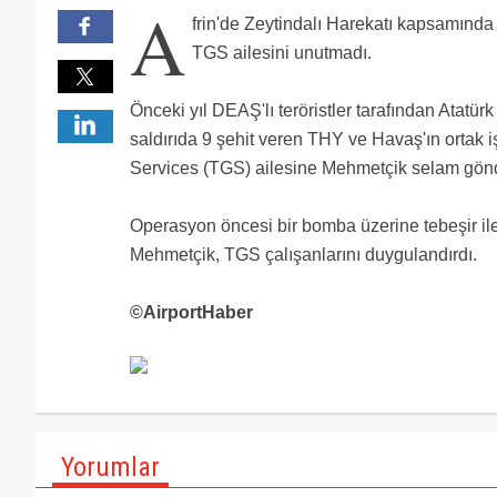
A
Bu millet size minnettar koclarim allah sizleri korus
frin'de Zeytindalı Harekatı kapsamın
O gece hala aklımda Rabbim birdaha yaşatmasın biz
Allah yardimciniz olsun insallah Ne Mutlu Türküm D
TGS ailesini unutmadı.
allah yardımcıları olsun
Yürüğün aslanlar allah yardımcınız olsun. Ne mutlu
Allah mehmetciklerimizin yardımcısı olsun. Her bomb
Önceki yıl DEAŞ'lı teröristler tarafından Atatü
gerçekten çok duygulandım.helal olsun hepinize All
saldırıda 9 şehit veren THY ve Havaş'ın ortak i
Services (TGS) ailesine Mehmetçik selam gönd
Operasyon öncesi bir bomba üzerine tebeşir il
Mehmetçik, TGS çalışanlarını duygulandırdı.
©AirportHaber
Yorumlar