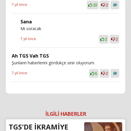
7 yıl önce
10
2
Sana
Mı soracak
7 yıl önce
2
2
Ah TGS Vah TGS
Şunların haberlerini gördükçe sinir oluyorum.
7 yıl önce
6
2
İLGİLİ HABERLER
TGS'DE İKRAMİYE