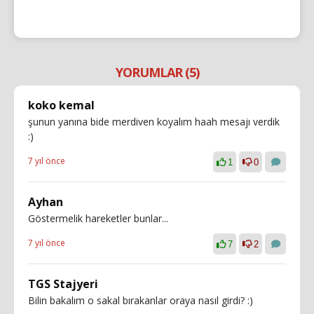
YORUMLAR (5)
koko kemal
şunun yanına bide merdiven koyalım haah mesajı verdik
:)
7 yıl önce
1
0
Ayhan
Göstermelik hareketler bunlar...
7 yıl önce
7
2
TGS Stajyeri
Bilin bakalım o sakal bırakanlar oraya nasıl girdi? :)