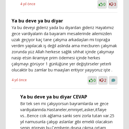
4 yıl önce
0
3
Ya bu deve ya bu diyar
Ya bu deveyi gideriz yada bu diyardan gideriz Hayatımız
gece vardiyalarin da bayaram mesailerinde ailemizden
uzak geçiyor kaç tane çalışma arkadaşları mi toprağa
verdim yapılacak iş değil aslında ama mecburen çalışmak
zorunda yüz Allah herkese sağlık sıhhat içinde çalışmayı
nasip etsin ikramiye prim ödemesi içinde herkes
çalışmayı görüyor 1 günlüğüne yer değiştirseler yeterli
olucaktir bu zamlar bu maaşları eritiyor yaşıyoruz işte .
4 yıl önce
0
2
Ya bu deve ya bu diyar CEVAP
Bir tek sen mi çalışıyorsun bayramlarda ve gece
vardiyalarında.Hastaneler,emniyet,asker,itfaiye
vs...Bence cok ağlama sanki seni zorla tutan var.25
yıl namusunla çalışıp aslanlar gibi emekli olacaksın
senin görevin bu.Çemberin dışına çıkma ortam