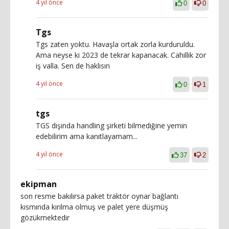
4 yıl önce
0
0
Tgs
Tgs zaten yoktu. Havaşla ortak zorla kurduruldu.
Ama neyse ki 2023 de tekrar kapanacak. Cahillik zor
iş valla. Sen de haklısın
4 yıl önce
0
1
tgs
TGS dışında handling şirketi bilmediğine yemin
edebilirim ama kanıtlayamam...
4 yıl önce
37
2
ekipman
son resme bakılırsa paket traktör oynar bağlantı
kısmında kırılma olmuş ve palet yere düşmüş
gözükmektedir