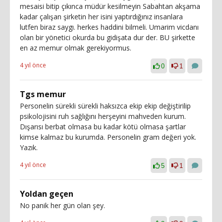
mesaisi bitip çıkınca müdür kesilmeyin Sabahtan akşama
kadar çalışan şirketin her isini yaptırdığınız insanlara
lutfen biraz saygı. herkes haddini bilmeli. Umarim vicdanı
olan bir yönetici okurda bu gidişata dur der. BU şirkette
en az memur olmak gerekiyormus.
4 yıl önce
0
1
Tgs memur
Personelin sürekli sürekli haksızca ekip ekip değiştirilip
psikolojisini ruh sağlığını herşeyini mahveden kurum.
Dışarısı berbat olmasa bu kadar kötü olmasa şartlar
kimse kalmaz bu kurumda. Personelin gram değeri yok.
Yazık.
4 yıl önce
5
1
Yoldan geçen
No panik her gün olan şey.