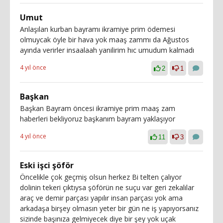
Umut
Anlaşılan kurban bayramı ikramiye prim ödemesi
olmuycak öyle bir hava yok maaş zammı da Ağustos
ayında verirler insaalaah yanilirim hıc umudum kalmadı
4 yıl önce
2
1
Başkan
Başkan Bayram öncesi ikramiye prim maaş zam
haberleri bekliyoruz başkanım bayram yaklaşıyor
4 yıl önce
11
3
Eski işci şöför
Öncelikle çok geçmiş olsun herkez Bi telten çalıyor
dolinin tekeri çıktıysa şöförün ne suçu var geri zekalılar
araç ve demir parçası yapılır insan parçası yok ama
arkadaşa birşey olmasın yeter bir gün ne iş yapıyorsanız
sizinde başınıza gelmiyecek diye bir şey yok uçak