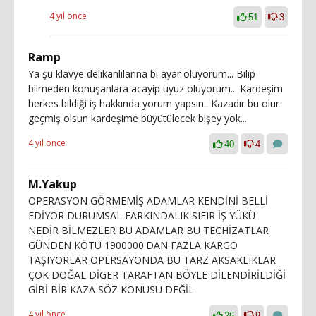
4 yıl önce
51
3
Ramp
Ya şu klavye delikanlilarina bi ayar oluyorum... Bilip
bilmeden konuşanlara acayip uyuz oluyorum... Kardeşim
herkes bildiği iş hakkında yorum yapsın.. Kazadır bu olur
geçmiş olsun kardeşime büyütülecek bişey yok...
4 yıl önce
40
4
M.Yakup
OPERASYON GÖRMEMİŞ ADAMLAR KENDİNİ BELLİ
EDİYOR DURUMSAL FARKINDALIK SIFIR İŞ YÜKÜ
NEDİR BİLMEZLER BU ADAMLAR BU TECHİZATLAR
GÜNDEN KÖTÜ 1900000'DAN FAZLA KARGO
TAŞIYORLAR OPERSAYONDA BU TARZ AKSAKLIKLAR
ÇOK DOĞAL DİGER TARAFTAN BÖYLE DİLENDİRİLDİĞİ
GİBİ BİR KAZA SÖZ KONUSU DEĞİL
4 yıl önce
26
9