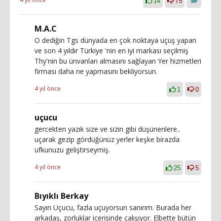
14
75
M.A.C
O dediğin Tgs dünyada en çok noktaya uçuş yapan
ve son 4 yıldır Türkiye 'nin en iyi markası seçilmiş
Thy'nin bu ünvanları almasını sağlayan Yer hizmetleri
firması daha ne yapmasını bekliyorsun.
4 yıl önce
1
0
uçucu
gercekten yazık size ve sizin gibi düşünenlere..
uçarak gezip gördüğünüz yerler keşke birazda
ufkunuzu geliştirseymiş.
4 yıl önce
25
5
Bıyıklı Berkay
Sayın Uçucu, fazla uçuyorsun sanırım. Burada her
arkadaş, zorluklar içerisinde çalışıyor. Elbette bütün