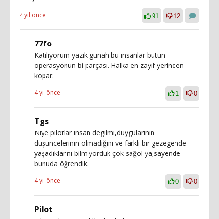
4 yıl önce
91
12
77fo
Katılıyorum yazik gunah bu insanlar bütün
operasyonun bi parçası. Halka en zayıf yerinden
kopar.
4 yıl önce
1
0
Tgs
Niye pilotlar insan degilmi,duygularının
düşüncelerinin olmadığını ve farklı bir gezegende
yaşadıklarını bilmiyorduk çok sağol ya,sayende
bunuda öğrendik.
4 yıl önce
0
0
Pilot