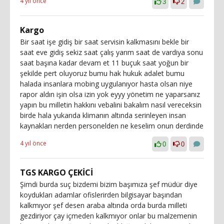
4 yıl önce
3
2
Kargo
Bir saat işe gidiş bir saat servisin kalkmasını bekle bir
saat eve gidiş sekiz saat çalış yarım saat de vardiya sonu
saat başına kadar devam et 11 buçuk saat yoğun bir
şekilde pert oluyoruz bumu hak hukuk adalet bumu
halada insanlara mobing uygulanıyor hasta olsan niye
rapor aldın işin olsa izin yok eyyy yönetim ne yaparsanız
yapın bu milletin hakkını vebalini bakalım nasıl vereceksin
birde hala yukarıda klimanın altında serinleyen insan
kaynakları nerden personelden ne keselim onun derdinde
4 yıl önce
0
0
TGS KARGO ÇEKİCİ
Şimdi burda suç bizdemi bizim başımıza şef müdür diye
koydukları adamlar ofislerirden bilgisayar başından
kalkmıyor şef desen araba altında orda burda milleti
gezdiriyor çay içmeden kalkmıyor onlar bu malzemenin