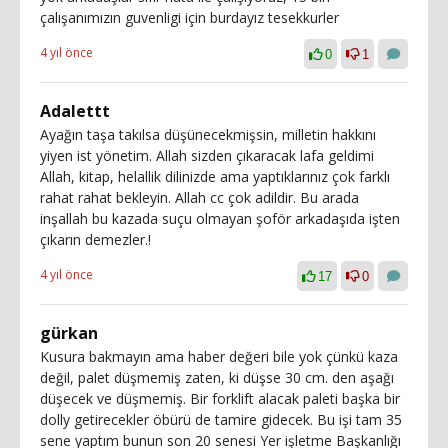
çalışanımızın guvenligi için burdayız tesekkurler
4 yıl önce
0
1
Adalettt
Ayağın taşa takılsa düşünecekmişsin, milletin hakkını
yiyen ist yönetim. Allah sizden çıkaracak lafa geldimi
Allah, kitap, helallik dilinizde ama yaptıklarınız çok farklı
rahat rahat bekleyin. Allah cc çok adildir. Bu arada
inşallah bu kazada suçu olmayan şoför arkadaşıda işten
çıkarın demezler.!
4 yıl önce
17
0
gürkan
Kusura bakmayın ama haber değeri bile yok çünkü kaza
değil, palet düşmemiş zaten, ki düşse 30 cm. den aşağı
düşecek ve düşmemiş. Bir forklift alacak paleti başka bir
dolly getirecekler öbürü de tamire gidecek. Bu işi tam 35
sene yaptım bunun son 20 senesi Yer işletme Başkanlığı