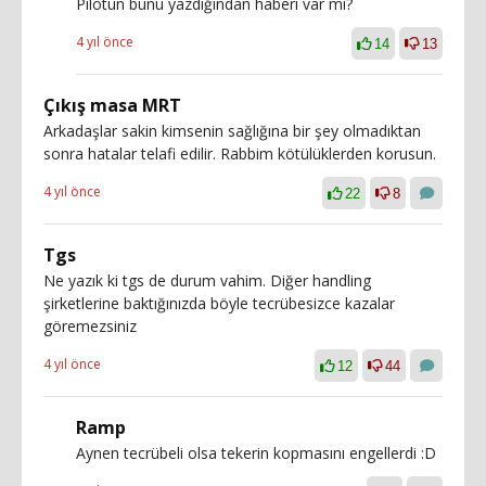
Pilotun bunu yazdığından haberi var mı?
4 yıl önce
14
13
Çıkış masa MRT
Arkadaşlar sakin kimsenin sağlığına bir şey olmadıktan
sonra hatalar telafi edilir. Rabbim kötülüklerden korusun.
4 yıl önce
22
8
Tgs
Ne yazık ki tgs de durum vahim. Diğer handling
şirketlerine baktığınızda böyle tecrübesizce kazalar
göremezsiniz
4 yıl önce
12
44
Ramp
Aynen tecrübeli olsa tekerin kopmasını engellerdi :D