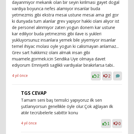
dayanmiyor mekanik olan bir seyin kirilmasi gayet dogal
vardiya boyunca nefes alamiyor insanlar buda
yetmezmis gibi ekstra mesai ustune mesai ama gel gor
ki dunyada tum alanlar grev yapiyor hakki olani aliyor ist
de personel alinmiyor zaten yogun donem kar ustune
kar ediliyor buda yetmezmis gibi ilave is yukleri
yukluyorsunuz insanlara yemek bile yiyemiyor insanlar
temel ihiyac molasi oyle yogun ki calismayan anlamaz...
Grev sart hakkimiz olani almak insan gibi
muamele.gormek.icin Sendika Uye olmaya davet
ediyorum Emniyetli saglikli vardiyalar birakirlarsa tabi..
4 yıl önce
2
2
TGS CEVAP
Tamam seni baş temsilci yapıyoruz ilk sen
şutlanıyorsun genellikle öyle olur.Çok ağlayan ilk
atılır tecrübelerle sabittir konu
4 yıl önce
1
0