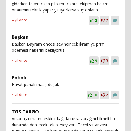
giderken tekeri çıksa pilotmu çıkardı ekipman bakım
onarımını teknik yapar yatıyorlarsa suç onların
4 yıl önce
3
2
Başkan
Başkan Bayram öncesi sevindiricek ikramiye prim
ödemesi haberini bekliyoruz
4 yıl önce
9
3
Pahalı
Hayat pahalı maaş düşük
4 yıl önce
10
2
TGS CARGO
Arkadaş umarım eskidir kağıda ne yazacağını bilmeli bu
durumda denilecek tek biirşey var . Teçhizat arızası .
Bunun üzerine Allah korumuş da diyebiliriz ;) çok yaşandı