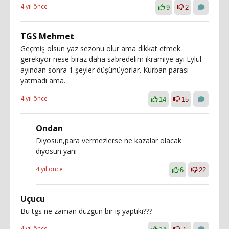
4 yıl önce
9
2
TGS Mehmet
Geçmiş olsun yaz sezonu olur ama dikkat etmek
gerekiyor nese biraz daha sabredelim ikramiye ayı Eylül
ayından sonra 1 şeyler düşünüyorlar. Kurban parası
yatmadı ama.
4 yıl önce
14
15
Ondan
Diyosun,para vermezlerse ne kazalar olacak
diyosun yani
4 yıl önce
6
22
Uçucu
Bu tgs ne zaman düzgün bir iş yaptıki???
4 yıl önce