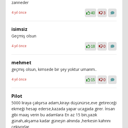
zanneder
4 yıl önce
40
3
isimsiz
Geçmiş olsun
4 yıl önce
18
0
mehmet
geçmiş olsun, kimsede bir şey yoktur umarım..
4 yıl önce
15
0
Pilot
5000 liraya çalışırsa adam,kirayı düşünürse,eve getireceği
ekmeği hesap ederse,kazada yapar ucagada girer. İnsan
gibi maaş verin bu adamlara En az 15 bin,yazık
günah,akşama kadar güneşin alnında ,herkesin kahrını
cekiyorlar.