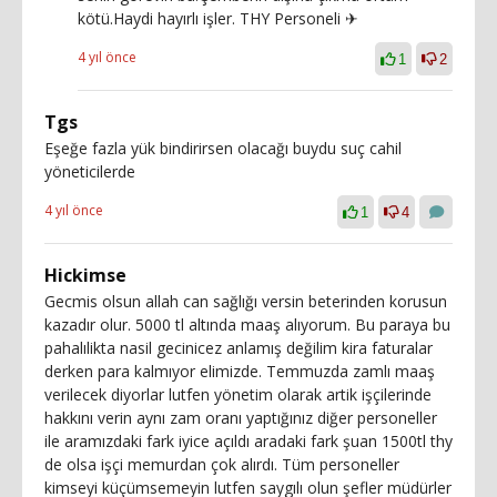
kötü.Haydi hayırlı işler. THY Personeli ✈
4 yıl önce
1
2
Tgs
Eşeğe fazla yük bindirirsen olacağı buydu suç cahil
yöneticilerde
4 yıl önce
1
4
Hickimse
Gecmis olsun allah can sağlığı versin beterinden korusun
kazadır olur. 5000 tl altında maaş alıyorum. Bu paraya bu
pahalılikta nasil gecinicez anlamış değilim kira faturalar
derken para kalmıyor elimizde. Temmuzda zamlı maaş
verilecek diyorlar lutfen yönetim olarak artik işçilerinde
hakkını verin aynı zam oranı yaptığınız diğer personeller
ile aramızdaki fark iyice açıldı aradaki fark şuan 1500tl thy
de olsa işçi memurdan çok alırdı. Tüm personeller
kimseyi küçümsemeyin lutfen saygılı olun şefler müdürler