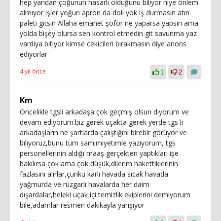
hep yarıdan çoğunun hasarlı olduğunu biliyor niye önlem
almıyor işler yoğun apron da doli yok iş durmasın atın
paleti gitsin Allaha emanet şöför ne yaparsa yapsın ama
yolda bişey olursa sen kontrol etmedin git savunma yaz
vardiya bitiyor kimse cekicileri bırakmasın diye anons
ediyorlar
4 yıl önce
1
2
Km
Öncelikle tgsli arkadaşa çok geçmiş olsun diyorum ve
devam ediyorum.biz gerek uçakta gerek yerde tgs lı
arkadaşların ne şartlarda çalıştığını birebir görüyor ve
biliyoruz,bunu tüm samimiyetimle yazıyorum, tgs
personellerinin aldığı maaş gerçekten yaptıkları işe
bakılırsa çok ama çok düşük,dilerim hakettiklerinin
fazlasını alırlar,çünkü karlı havada sıcak havada
yağmurda ve rüzgarlı havalarda her daim
dışardalar,heleki uçak içi temizlik ekiplerini demiyorum
bile,adamlar resmen dakikayla yarışıyor