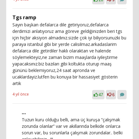
Tgs ramp
Sayın başkan defalarca dile getiriyoruz,defalarca
derdimizi anlatıyoruz ama göreve geldiğinizden beri tgs
için hiçbir aksiyon almadınız.sizde çok iyi biliyorsunuzki bu
paraya istanbul gibi bir yerde calisilmaz.arkadaslarim
defalarca dile getirdiler haklı olaraktan ve halende
söylemekteyiz,ne zaman bizim maaşlarda iyileştirme
yapacaksınız.biz bazıları gibi koltukta oturup maaş
gününü beklemiyoruz,24 saat apronda ve
ucaklardayiz.lutfen bu konuya bir hassasiyet gösterin
artik
4 yıl önce
47
6
…
Tuzun kuru olduğu belli, ama üç kuruşa “çalışmak
zorunda olanlar” var ve akıllarında belkide onlarca
sorun var, bu sorunlarla çalışmak zorundalar.. belki