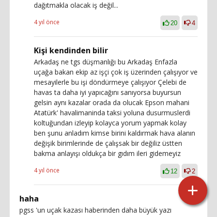
dağıtmakla olacak iş değil...
4 yıl önce
20
4
Kişi kendinden bilir
Arkadaş ne tgs düşmanlığı bu Arkadaş Enfazla
uçağa bakan ekip az işçi çok iş üzerinden çalışıyor ve
mesayilerle bu işi döndürmeye çalışıyor Çelebi de
havas ta daha iyi yapıcağını sanıyorsa buyursun
gelsin aynı kazalar orada da olucak Epson mahani
Atatürk' havalimaninda taksi yoluna dusurmuslerdi
koltuğundan izleyip kolayca yorum yapmak kolay
ben şunu anladım kimse birini kaldırmak hava alanın
değişik birimlerinde de çalışsak bir değiliz üstten
bakma anlayışı oldukça bir gıdım ileri gidemeyiz
4 yıl önce
12
2
haha
pgss 'un uçak kazası haberinden daha büyük yazı