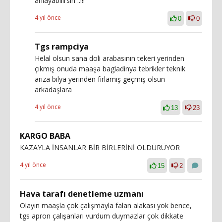
anlayabilirsin ..!!!
4 yıl önce
0
0
Tgs rampciya
Helal olsun sana doli arabasının tekeri yerinden
çıkmış onuda maaşa bagladinya tebrikler teknik
arıza bilya yerinden fırlamış geçmiş olsun
arkadaşlara
4 yıl önce
13
23
KARGO BABA
KAZAYLA İNSANLAR BİR BİRLERİNİ ÖLDÜRÜYOR
4 yıl önce
15
2
Hava tarafı denetleme uzmanı
Olayın maaşla çok çalışmayla falan alakası yok bence,
tgs apron çalışanları vurdum duymazlar çok dikkate