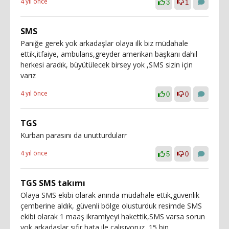
4 yıl önce
3
1
SMS
Paniğe gerek yok arkadaşlar olaya ilk biz müdahale
ettik,itfaiye, ambulans,greyder amerikan başkanı dahil
herkesi aradık, büyütülecek birsey yok ,SMS sizin için
varız
4 yıl önce
0
0
TGS
Kurban parasını da unutturdularr
4 yıl önce
5
0
TGS SMS takımı
Olaya SMS ekibi olarak anında müdahale ettik,güvenlik
çemberine aldık, güvenli bölge olusturduk resimde SMS
ekibi olarak 1 maaş ikramiyeyi hakettik,SMS varsa sorun
yok arkadaşlar sıfır hata ile çalışıyoruz, 15 bin