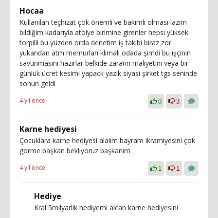
Hocaa
Kullanılan teçhizat çok önemli ve bakımlı olması lazım
bildiğim kadarıyla atölye birimine girenler hepsi yüksek
torpilli bu yüzden orda denetim iş takibi biraz zor
yukarıdan atm memurları klimalı odada şimdi bu işçinin
savunmasını hazırlar belkide zararın maliyetini veya bir
günlük ücret kesimi yapack yazık siyasi şirket tgs seninde
sonun geldi
4 yıl önce
0
3
Karne hediyesi
Çocuklara karne hediyesi alalım bayram ikramiyesini çok
görme başkan bekliyoruz başkanım
4 yıl önce
1
1
Hediye
Kral 5milyarlik hediyemi alcan karne hediyesini