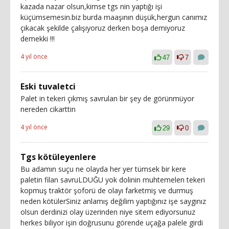
kazada nazar olsun,kimse tgs nin yaptığı işi
küçümsemesin.biz burda maaşının düşük,hergun canımız
çıkacak şekilde çalışıyoruz derken boşa demiyoruz
demekki !!!
4 yıl önce
47
7
Eski tuvaletci
Palet in tekeri çıkmış savrulan bir şey de görünmüyor
nereden cikarttin
4 yıl önce
29
0
Tgs kötüleyenlere
Bu adamın suçu ne olayda her yer tümsek bir kere
paletin filan savruLDUĞU yok dolinin muhtemelen tekeri
kopmuş traktör şoforü de olayı farketmiş ve durmuş
neden kötülerSiniz anlamış değilim yaptığınız işe saygınız
olsun derdinizi olay üzerinden niye sitem ediyorsunuz
herkes biliyor işin doğrusunu görende uçağa palele girdi