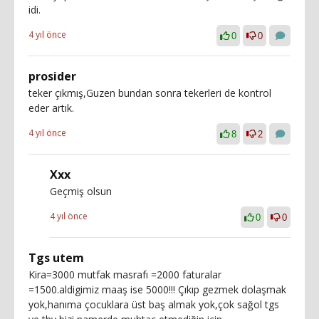
idi.
4 yıl önce
0
0
prosider
teker çıkmış,Guzen bundan sonra tekerleri de kontrol
eder artık.
4 yıl önce
8
2
Xxx
Geçmiş olsun
4 yıl önce
0
0
Tgs utem
Kira=3000 mutfak masrafı =2000 faturalar
=1500.aldigimiz maaş ise 5000!!! Çıkıp gezmek dolaşmak
yok,hanıma çocuklara üst baş almak yok,çok sağol tgs