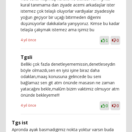
kural tanımama dan ziyade acemi arkadaşlar ister
istemez çok telaşlı oluyorlar vardiyalar ziyadesiyle
yoğun geçiyor bir uçağı bitirmeden diğerini
düşünüyorlar dakikalarla yarışıyoruz. Kimse bu kadar
telaşla çalışmak istemez ama işimiz bu
4 yıl önce
1
0
Tgsli
Belliki çok fazla denetleyememissin,denetleseydin
böyle olmazdı,sen en iyisi işine biraz daha
odaklan,maaş konusuna gelincede bu seni
bağlamaz sen git atm önünde masasın ne zaman
yatacağını bekle,malûm bizim vaktimiz olmuyor atm
önünde bekleyeme!!!
4 yıl önce
0
0
Tgs ist
Apronda ayak basmadigimiz nokta yoktur varsın buda