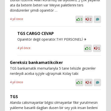
ata da beterin beteri var Meyve paletlerini ters
döndürenler şimdi oparetör …
4 yıl önce
3
2
TGS CARGO CEVAP
Oparetör değil operatör.THY PERSONELİ ✈
4 yıl önce
1
1
Gereksiz bankamatikciker
TGS bankamatik memurlarıyla 5 tane telsizle gezenler
nerdeydi aceba işçiyle uğraşmak Kolay tabi
4 yıl önce
2
4
TGS
Alanda calismayanlar bilgisi olmayanlar fikir yurutmesin
yukleme basarili dagilan dusen bir sey yok insan bedeni