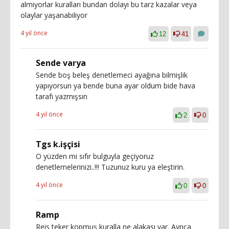
almıyorlar kuralları bundan dolayı bu tarz kazalar veya
olaylar yaşanabiliyor
4 yıl önce
12
41
Sende varya
Sende boş beleş denetlemeci ayağına bilmişlik
yapıyorsun ya bende buna ayar oldum bide hava
tarafı yazmışsın
4 yıl önce
2
0
Tgs k.işçisi
O yüzden mi sıfır bulguyla geçiyoruz
denetlemelerinizi..!!! Tuzunuz kuru ya eleştirin.
4 yıl önce
0
0
Ramp
Reis teker kopmuş kuralla ne alakası var. Ayrıca