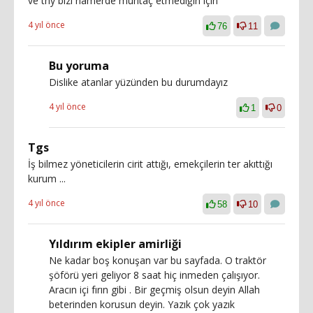
ve thy bizi namerde muhtaç etmediğin için
4 yıl önce
76
11
Bu yoruma
Dislike atanlar yüzünden bu durumdayız
4 yıl önce
1
0
Tgs
İş bilmez yöneticilerin cirit attığı, emekçilerin ter akıttığı
kurum ...
4 yıl önce
58
10
Yıldırım ekipler amirliği
Ne kadar boş konuşan var bu sayfada. O traktör
şöförü yeri geliyor 8 saat hiç inmeden çalışıyor.
Aracın içi fırın gibi . Bir geçmiş olsun deyin Allah
beterinden korusun deyin. Yazık çok yazık