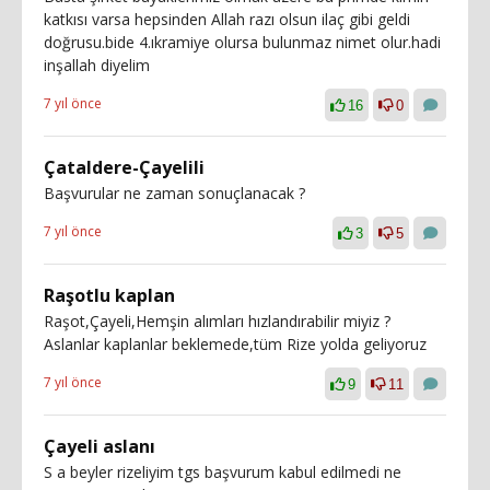
katkısı varsa hepsinden Allah razı olsun ilaç gibi geldi
doğrusu.bide 4.ıkramiye olursa bulunmaz nimet olur.hadi
inşallah diyelim
7 yıl önce
16
0
Çataldere-Çayelili
Başvurular ne zaman sonuçlanacak ?
7 yıl önce
3
5
Raşotlu kaplan
Raşot,Çayeli,Hemşin alımları hızlandırabilir miyiz ?
Aslanlar kaplanlar beklemede,tüm Rize yolda geliyoruz
7 yıl önce
9
11
Çayeli aslanı
S a beyler rizeliyim tgs başvurum kabul edilmedi ne