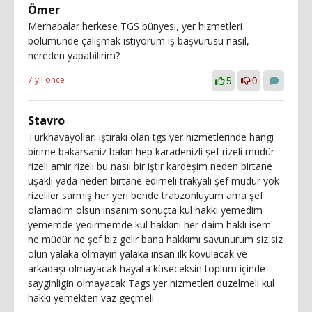
Ömer
Merhabalar herkese TGS bünyesi, yer hizmetleri
bölümünde çalışmak istiyorum iş başvurusu nasıl,
nereden yapabilirim?
7 yıl önce
5
0
Stavro
Türkhavayolları iştiraki olan tgs yer hizmetlerinde hangi
birime bakarsaniz bakın hep karadenizli şef rizeli müdür
rizeli amir rizeli bu nasıl bir iştir kardeşim neden birtane
uşaklı yada neden birtane edirneli trakyalı şef müdür yok
rizeliler sarmış her yeri bende trabzonluyum ama şef
olamadim olsun insanım sonuçta kul hakki yemedim
yememde yedirmemde kul hakkını her daim haklı isem
ne müdür ne şef biz gelir bana hakkımı savunurum siz siz
olun yalaka olmayın yalaka insan ilk kovulacak ve
arkadaşı olmayacak hayata küseceksin toplum içinde
sayginligin olmayacak Tags yer hizmetleri düzelmeli kul
hakkı yemekten vaz geçmeli