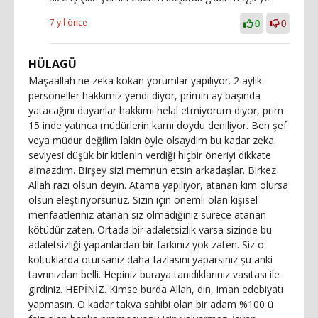
7 yıl önce
0
0
HÜLAGÜ
Maşaallah ne zeka kokan yorumlar yapılıyor. 2 aylık
personeller hakkımız yendi diyor, primin ay başında
yatacağını duyanlar hakkımı helal etmiyorum diyor, prim
15 inde yatınca müdürlerin karnı doydu deniliyor. Ben şef
veya müdür değilim lakin öyle olsaydım bu kadar zeka
seviyesi düşük bir kitlenin verdiği hiçbir öneriyi dikkate
almazdım. Birşey sizi memnun etsin arkadaşlar. Birkez
Allah razı olsun deyin. Atama yapılıyor, atanan kim olursa
olsun eleştiriyorsunuz. Sizin için önemli olan kişisel
menfaatleriniz atanan siz olmadığınız sürece atanan
kötüdür zaten. Ortada bir adaletsizlik varsa sizinde bu
adaletsizliği yapanlardan bir farkınız yok zaten. Siz o
koltuklarda otursanız daha fazlasını yaparsınız şu anki
tavrınızdan belli. Hepiniz buraya tanıdıklarınız vasıtası ile
girdiniz. HEPİNİZ. Kimse burda Allah, din, iman edebiyatı
yapmasın. O kadar takva sahibi olan bir adam %100 ü