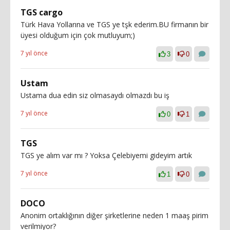
TGS cargo
Türk Hava Yollarına ve TGS ye tşk ederim.BU firmanın bir
üyesi olduğum için çok mutluyum;)
7 yıl önce
3
0
Ustam
Ustama dua edin siz olmasaydı olmazdı bu iş
7 yıl önce
0
1
TGS
TGS ye alım var mı ? Yoksa Çelebiyemi gideyim artık
7 yıl önce
1
0
DOCO
Anonim ortaklığının diğer şirketlerine neden 1 maaş pirim
verilmiyor?