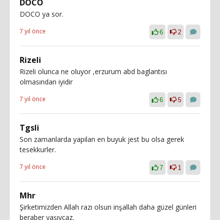
DOCO
DOCO ya sor.
7 yıl önce
6
2
Rizeli
Rizeli olunca ne oluyor ,erzurum abd baglantısı
olmasından iyidir
7 yıl önce
6
5
Tgsli
Son zamanlarda yapilan en buyuk jest bu olsa gerek
tesekkurler.
7 yıl önce
7
1
Mhr
Şirketimizden Allah razı olsun inşallah daha güzel günleri
beraber yaşıycaz.