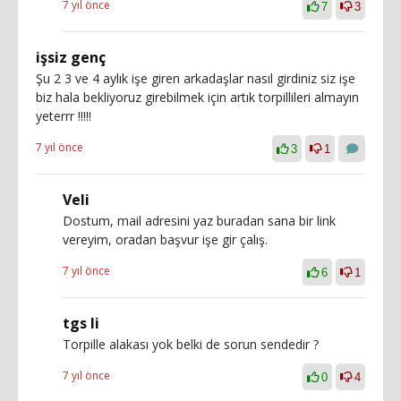
7 yıl önce
7
3
işsiz genç
Şu 2 3 ve 4 aylık işe giren arkadaşlar nasıl girdiniz siz işe
biz hala bekliyoruz girebilmek için artık torpillileri almayın
yeterrr !!!!!
7 yıl önce
3
1
Veli
Dostum, mail adresini yaz buradan sana bir link
vereyim, oradan başvur işe gir çalış.
7 yıl önce
6
1
tgs li
Torpille alakası yok belki de sorun sendedir ?
7 yıl önce
0
4