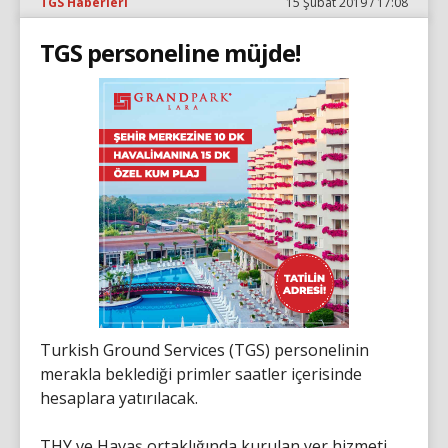
TGS Haberleri
15 Şubat 2019 / 17:08
TGS personeline müjde!
Turkish Ground Services (TGS) personelinin
merakla beklediği primler saatler içerisinde
hesaplara yatırılacak.
THY ve Havaş ortaklığında kurulan yer hizmeti