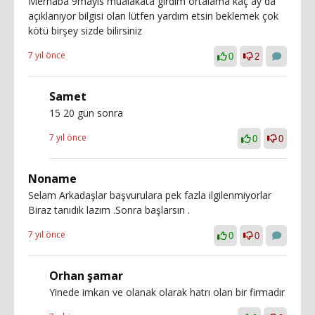
Merhaba 9mayis mualakata girdim ortalama kaç ay da
açıklanıyor bilgisi olan lütfen yardım etsin beklemek çok
kötü birşey sizde bilirsiniz
7 yıl önce
0
2
Samet
15 20 gün sonra
7 yıl önce
0
0
Noname
Selam Arkadaşlar başvurulara pek fazla ilgilenmiyorlar
Biraz tanıdık lazım .Sonra başlarsın .
7 yıl önce
0
0
Orhan şamar
Yinede imkan ve olanak olarak hatrı olan bir firmadır