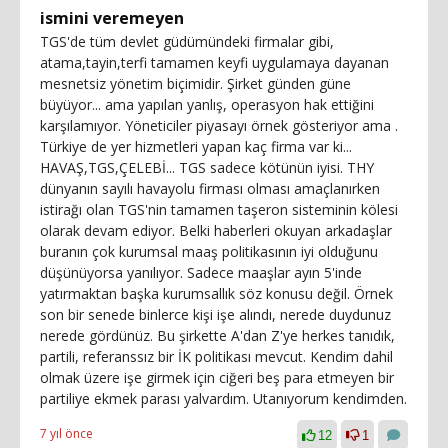
ismini veremeyen
TGS'de tüm devlet güdümündeki firmalar gibi,
atama,tayin,terfi tamamen keyfi uygulamaya dayanan
mesnetsiz yönetim biçimidir. Şirket günden güne
büyüyor... ama yapılan yanlış, operasyon hak ettiğini
karşılamıyor. Yöneticiler piyasayı örnek gösteriyor ama .
Türkiye de yer hizmetleri yapan kaç firma var ki...
HAVAŞ,TGS,ÇELEBİ... TGS sadece kötünün iyisi. THY
dünyanın sayılı havayolu firması olması amaçlanırken
istirağı olan TGS'nin tamamen taşeron sisteminin kölesi
olarak devam ediyor. Belki haberleri okuyan arkadaşlar
buranın çok kurumsal maaş politikasının iyi olduğunu
düşünüyorsa yanılıyor. Sadece maaşlar ayın 5'inde
yatırmaktan başka kurumsallık söz konusu değil. Örnek
son bir senede binlerce kişi işe alındı, nerede duydunuz
nerede gördünüz. Bu şirkette A'dan Z'ye herkes tanıdık,
partili, referanssız bir İK politikası mevcut. Kendim dahil
olmak üzere işe girmek için ciğeri beş para etmeyen bir
partiliye ekmek parası yalvardım. Utanıyorum kendimden.
7 yıl önce
12
1