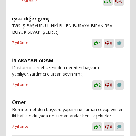
7 yıl önce
0
0
işsiz diğer genç
TGS İŞ BAŞVURU LİNKİ BİLEN BURAYA BIRAKIRSA
BÜYÜK SEVAP İŞLER . :)
7 yıl önce
4
0
İŞ ARAYAN ADAM
Dostum internet üzerinden nereden başvuru
yapılıyor.Yardımcı olursan sevinirim :)
7 yıl önce
2
0
Ömer
Ben internet den başvuru yaptım ne zaman cevap veriler
iki hafta oldu yada ne zaman aralar beni teşekürler
7 yıl önce
0
0