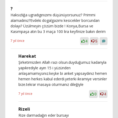
?
Haksızlığa ugradıgınızımı düşünüyorsunuz? Primmi
alamadınız?Evdeki dogalgazımı kesicekler borcundan
dolayı? Üzülmeyin çözüm bizde ! Konya,Bursa ve
Kasımpaşa atın bu 3 maça 100 lira keyfinize bakın derim
7 yıl önce
4
5
Harekat
Şirketimizden Allah razı olsun.duyduğumuz kadarıyla
yapıkrediyle ayın 15 i yüzünden
anlaşamamışsınız.keşke bi anket yapsaydınız hemen
hemen herkes kabul ederdi.yeterki ikramiye versinler
bize.tekrar masaya oturmanız dileğiyle
7 yıl önce
0
4
Rizeli
Rize darmadağın eder bursayı