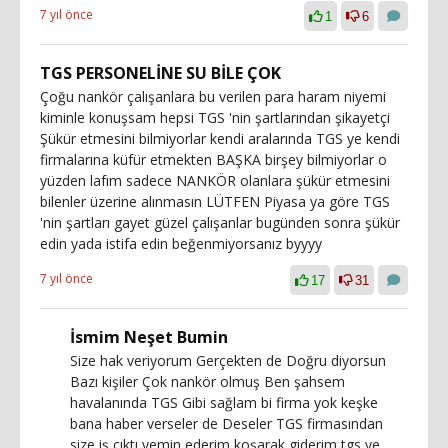
7 yıl önce
1
6
TGS PERSONELİNE SU BİLE ÇOK
Çoğu nankör çalışanlara bu verilen para haram niyemi
kiminle konuşsam hepsi TGS 'nin şartlarından şikayetçi
Şükür etmesini bilmiyorlar kendi aralarında TGS ye kendi
firmalarına küfür etmekten BAŞKA birşey bilmiyorlar o
yüzden lafım sadece NANKÖR olanlara şükür etmesini
bilenler üzerine alınmasın LÜTFEN Piyasa ya göre TGS
'nin şartları gayet güzel çalışanlar bugünden sonra şükür
edin yada istifa edin beğenmiyorsanız byyyy
7 yıl önce
17
31
İsmim Neşet Bumin
Size hak veriyorum Gerçekten de Doğru diyorsun
Bazı kişiler Çok nankör olmuş Ben şahsem
havalanında TGS Gibi sağlam bi firma yok keşke
bana haber verseler de Deseler TGS firmasından
size iş çıktı yemin ederim koşarak giderim tgs ye