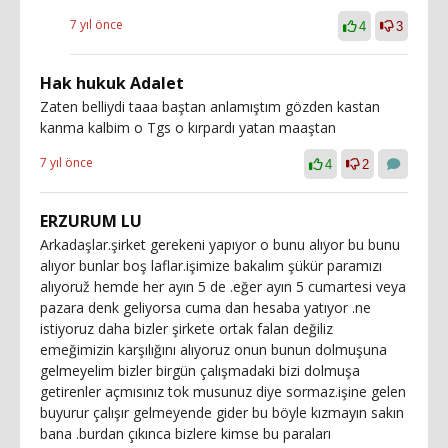
7 yıl önce
4
3
Hak hukuk Adalet
Zaten belliydi taaa baştan anlamıştım gözden kastan
kanma kalbim o Tgs o kırpardı yatan maaştan
7 yıl önce
4
2
ERZURUM LU
Arkadaşlar.şirket gerekeni yapıyor o bunu alıyor bu bunu
alıyor bunlar boş laflar.işimize bakalım şükür paramızı
alıyoruž hemde her ayın 5 de .eğer ayın 5 cumartesi veya
pazara denk geliyorsa cuma dan hesaba yatıyor .ne
istiyoruz daha bizler şirkete ortak falan değiliz
emeğimizin karşılığını alıyoruz onun bunun dolmuşuna
gelmeyelim bizler birgün çalışmadaki bizi dolmuşa
getirenler açmısınız tok musunuz diye sormaz.işine gelen
buyurur çalışır gelmeyende gider bu böyle kızmayın sakın
bana .burdan çıkınca bizlere kimse bu paraları