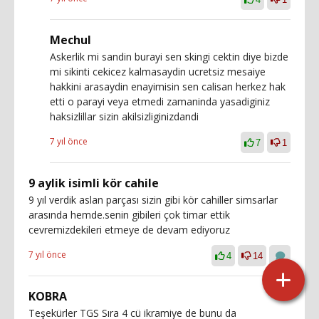
Mechul
Askerlik mi sandin burayi sen skingi cektin diye bizde
mi sikinti cekicez kalmasaydin ucretsiz mesaiye
hakkini arasaydin enayimisin sen calisan herkez hak
etti o parayi veya etmedi zamaninda yasadiginiz
haksizlillar sizin akilsizliginizdandi
7 yıl önce
7
1
9 aylik isimli kör cahile
9 yıl verdik aslan parçası sizin gibi kör cahiller simsarlar
arasında hemde.senin gibileri çok timar ettik
cevremizdekileri etmeye de devam ediyoruz
7 yıl önce
4
14
KOBRA
Teşekürler TGS Sıra 4 cü ikramiye de bunu da