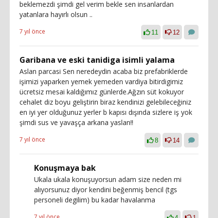
beklemezdi şimdi gel verim bekle sen insanlardan
yatanlara hayırlı olsun ..
7 yıl önce
11
12
Garibana ve eski tanidiga isimli yalama
Aslan parcasi Sen neredeydin acaba biz prefabriklerde
işimizi yaparken yemek yemeden vardiya bitirdigimiz
ücretsiz mesai kaldığımız günlerde.Ağzın süt kokuyor
cehalet diz boyu geliştirin biraz kendinizi gelebileceğiniz
en iyi yer olduğunuz yerler b kapısı dışında sizlere iş yok
şimdi sus ve yavaşça arkana yaslan!!
7 yıl önce
8
14
Konuşmaya bak
Ukala ukala konuşuyorsun adam size neden mi
alıyorsunuz diyor kendini beğenmiş bencil (tgs
personeli degilim) bu kadar havalanma
7 yıl önce
4
1