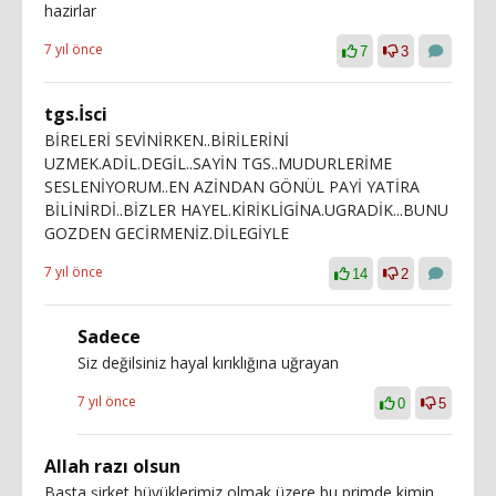
hazirlar
7 yıl önce
7
3
tgs.İsci
BİRELERİ SEVİNİRKEN..BİRİLERİNİ
UZMEK.ADİL.DEGİL..SAYİN TGS..MUDURLERİME
SESLENİYORUM..EN AZİNDAN GÖNÜL PAYİ YATİRA
BİLİNİRDİ..BİZLER HAYEL.KİRİKLİGİNA.UGRADİK...BUNU
GOZDEN GECİRMENİZ.DİLEGİYLE
7 yıl önce
14
2
Sadece
Siz değilsiniz hayal kırıklığına uğrayan
7 yıl önce
0
5
Allah razı olsun
Basta şirket büyüklerimiz olmak üzere bu primde kimin