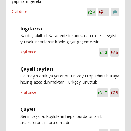
yapmam gereki
7 yıl önce
4
11
Ingilazca
Kardeş akıllı ol Karadeniz insanı vatan millet sevgisi
yüksek insanlardır böyle gırgır geçemezsin.
7 yıl önce
3
6
Çayeli tayfası
Gelmeyin artık ya yeter,bütün köyü topladınız buraya
he,ingilazca duymaktan Türkçeyi unuttuk
7 yıl önce
17
8
Çayeli
Senin teşkilat köylülerin hepsi burda onları bi
ara,referansını ara olmadı