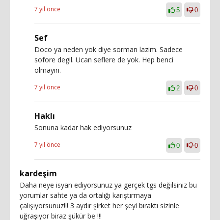
7 yıl önce
5
0
Sef
Doco ya neden yok diye sorman lazim. Sadece
sofore degil. Ucan seflere de yok. Hep benci
olmayin.
7 yıl önce
2
0
Haklı
Sonuna kadar hak ediyorsunuz
7 yıl önce
0
0
kardeşim
Daha neye isyan ediyorsunuz ya gerçek tgs değilsiniz bu
yorumlar sahte ya da ortalığı karıştırmaya
çalışıyorsunuz!!! 3 aydır şirket her şeyi bıraktı sizinle
uğraşıyor biraz şükür be !!!