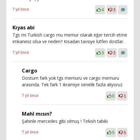
7 yıl önce
4
3
Kıyas abi
Tgs mi Turkish cargo mu memur olarak eğer tercih etme
imkanınız olsa ve neden? Kısadan tavsiye lütfen dostlar.
7 yıl önce
3
3
Cargo
Dostum fark yok tgs memuru ve cargo memuru
arasında. Tek fark 1 ikramiye senelik fazla aliyoruz
7 yıl önce
0
1
Mahl mısın?
Şahinle mercedes gibi olmuş ! Tırkish tabiki
7 yıl önce
5
5