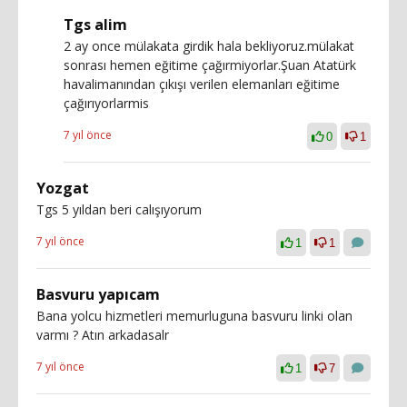
Tgs alim
2 ay once mülakata girdik hala bekliyoruz.mülakat
sonrası hemen eğitime çağırmiyorlar.Şuan Atatürk
havalimanından çıkışı verilen elemanları eğitime
çağırıyorlarmis
7 yıl önce
0
1
Yozgat
Tgs 5 yıldan beri calışıyorum
7 yıl önce
1
1
Basvuru yapıcam
Bana yolcu hizmetleri memurluguna basvuru linki olan
varmı ? Atın arkadasalr
7 yıl önce
1
7