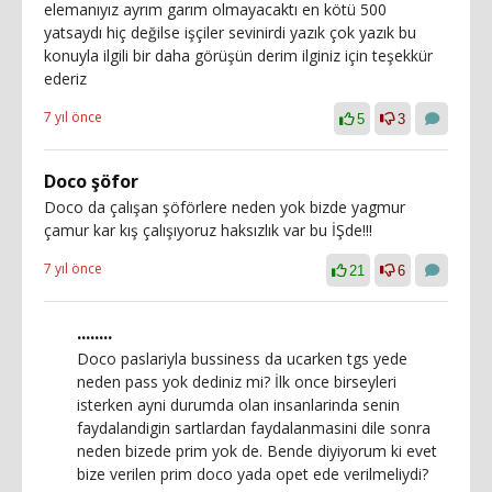
elemanıyız ayrım garım olmayacaktı en kötü 500
yatsaydı hiç değilse işçiler sevinirdi yazık çok yazık bu
konuyla ilgili bir daha görüşün derim ilginiz için teşekkür
ederiz
7 yıl önce
5
3
Doco şöfor
Doco da çalışan şöförlere neden yok bizde yagmur
çamur kar kış çalışıyoruz haksızlık var bu İŞde!!!
7 yıl önce
21
6
........
Doco paslariyla bussiness da ucarken tgs yede
neden pass yok dediniz mi? İlk once birseyleri
isterken ayni durumda olan insanlarinda senin
faydalandigin sartlardan faydalanmasini dile sonra
neden bizede prim yok de. Bende diyiyorum ki evet
bize verilen prim doco yada opet ede verilmeliydi?