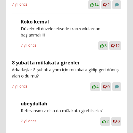
7 yıl önce
14
2
Koko kemal
Düzelmeli düzeleceksede trabzonlulardan
başlanmalı !!!
7 yıl önce
3
12
8 şubatta mülakata girenler
Arkadaşlar 8 şubatta yhm için mülakata gidip geri dönüş
alan oldu mu?
7 yıl önce
4
0
ubeydullah
Referansımız olsa da mülakata girebilsek :/
7 yıl önce
2
0