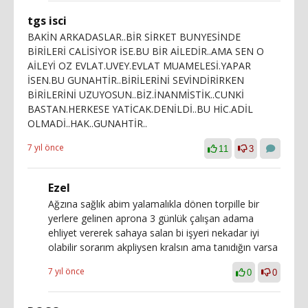
tgs isci
BAKİN ARKADASLAR..BİR SİRKET BUNYESİNDE
BİRİLERİ CALİSİYOR İSE.BU BİR AİLEDİR..AMA SEN O
AİLEYİ OZ EVLAT.UVEY.EVLAT MUAMELESİ.YAPAR
İSEN.BU GUNAHTİR..BİRİLERİNİ SEVİNDİRİRKEN
BİRİLERİNİ UZUYOSUN..BİZ.İNANMİSTİK..CUNKİ
BASTAN.HERKESE YATİCAK.DENİLDİ..BU HİC.ADİL
OLMADİ..HAK..GUNAHTİR..
7 yıl önce
11
3
Ezel
Ağzına sağlık abim yalamalıkla dönen torpille bir
yerlere gelinen aprona 3 günlük çalışan adama
ehliyet vererek sahaya salan bi işyeri nekadar iyi
olabilir sorarım akpliysen kralsın ama tanıdığın varsa
7 yıl önce
0
0