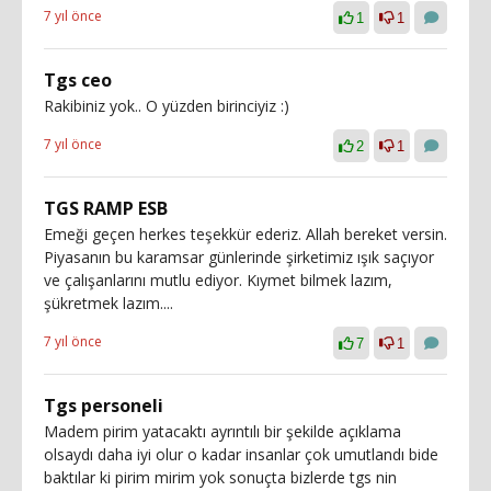
7 yıl önce
1
1
Tgs ceo
Rakibiniz yok.. O yüzden birinciyiz :)
7 yıl önce
2
1
TGS RAMP ESB
Emeği geçen herkes teşekkür ederiz. Allah bereket versin.
Piyasanın bu karamsar günlerinde şirketimiz ışık saçıyor
ve çalışanlarını mutlu ediyor. Kıymet bilmek lazım,
şükretmek lazım....
7 yıl önce
7
1
Tgs personeli
Madem pirim yatacaktı ayrıntılı bir şekilde açıklama
olsaydı daha iyi olur o kadar insanlar çok umutlandı bide
baktılar ki pirim mirim yok sonuçta bizlerde tgs nin