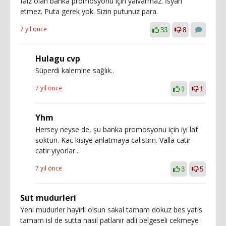
faiz olan banka promosyonu için yalvarmaz. İsyan
etmez. Puta gerek yok. Sizin putunuz para.
7 yıl önce
33
8
Hulagu cvp
Süperdi kalemine sağlık..
7 yıl önce
1
1
Yhm
Hersey neyse de, şu banka promosyonu için iyi laf
soktun. Kac kisiye anlatmaya calistim. Valla catir
catir yiyorlar...
7 yıl önce
3
5
Sut mudurleri
Yeni mudurler hayirli olsun sakal tamam dokuz bes yatis
tamam isl de sutta nasil patlanir adli belgeseli cekmeye