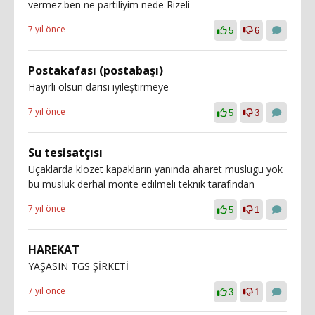
vermez.ben ne partiliyim nede Rizeli
7 yıl önce
5
6
Postakafası (postabaşı)
Hayırlı olsun darısı iyileştirmeye
7 yıl önce
5
3
Su tesisatçısı
Uçaklarda klozet kapakların yanında aharet muslugu yok
bu musluk derhal monte edilmeli teknik tarafından
7 yıl önce
5
1
HAREKAT
YAŞASIN TGS ŞİRKETİ
7 yıl önce
3
1