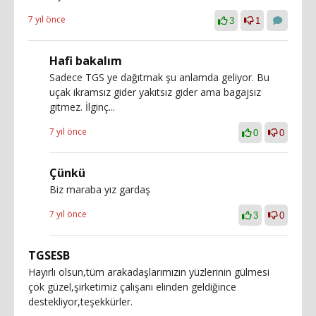
7 yıl önce
3
1
Hafi bakalım
Sadece TGS ye dağıtmak şu anlamda geliyor. Bu
uçak ikramsız gider yakıtsız gider ama bagajsız
gitmez. İlginç...
7 yıl önce
0
0
Çünkü
Biz maraba yız gardaş
7 yıl önce
3
0
TGSESB
Hayırlı olsun,tüm arakadaşlarımızın yüzlerinin gülmesi
çok güzel,şirketimiz çalışanı elinden geldiğince
destekliyor,teşekkürler.