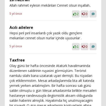
Allah rahmet eylesin mekânları Cennet olsun inşallah..
5 yıl önce
2
0
Acılı ailelere
Hepsi pırıl pırıl insanlardı çok yazık oldu gençlere
mekanları cennet olsun nurlar içinde uyusunlar .
5 yıl önce
1
0
Taxfree
Olay günü bir hafta öncesinde Atatürk havalimaninda
düzenlenen saldirinin ruyasini görmüştüm. Terörist
namlulu silahı bana uzatarak uyari demişti. Bu rüyadan
çok etkilenmistim. Mesai arkadaşlarımda bta alt katında
yemek yerken anlatmıştım. Bir hafta sonrası salı günü
saldırı olmuştu o gün Mesai arkadasimla birlikte mesaileri
hastaneye randevusuyla degismistik aksam oldugunda
saldırı haberini almıştık. Hayatımda hiç unutmuyacagim
bir rüyaydi. O gün mesai arkadasim kontuarlarin altına