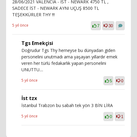
28/06/2021 VALENCIA - IST - NEWARK 4750 TL ,
SADECE İST - NEWARK AYNI UÇUŞ 8500 TL
TEŞEKKÜRLER THY !!!
5 yıl önce
7
30
Tgs Emekçisi
Doğrudur Tgs Thy herneyse bu dünyadan giden
personelini unutmadı ama yaşayan yıllardır emek
veren her türlü fedakarlık yapan personelini
UNUTTU....
5 yıl önce
5
0
İst tzx
İstanbul Trabzon bu sabah tek yön 3 BİN LİRA
5 yıl önce
0
1