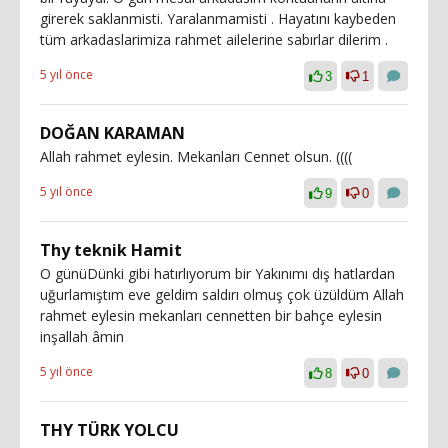
girerek saklanmisti. Yaralanmamisti . Hayatını kaybeden
tüm arkadaslarimiza rahmet ailelerine sabırlar dilerim .
5 yıl önce
3
1
DOĞAN KARAMAN
Allah rahmet eylesin. Mekanları Cennet olsun. ((((
5 yıl önce
9
0
Thy teknik Hamit
O günüDünki gibi hatırlıyorum bir Yakınımı dış hatlardan
uğurlamıştım eve geldim saldırı olmuş çok üzüldüm Allah
rahmet eylesin mekanları cennetten bir bahçe eylesin
inşallah âmin
5 yıl önce
8
0
THY TÜRK YOLCU