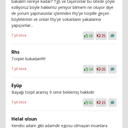
bakalım nereye kadar? Tgs ve taşeronlar bu sitede şöyle
eziliyoruz böyle hakkımız yeniyor bilmem ne oluyor diye
de yorum yapmasınlar içlerinden thy'ye torpille geçen
böylelerinin ve onları thy'ye sokanların yakalarına
yapışsınlar...
7 yıl önce
16
25
Rhs
Torpiin bukadarı!!!!!
7 yıl önce
14
26
Eyüp
Bayağı torpil aramış 9 sene beklemiş hakkıdır
7 yıl önce
51
15
Helal olsun
Kendisi adam gibi adamdir egosu olmayan insanlara