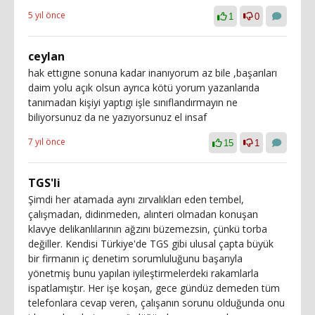
5 yıl önce
1
0
ceylan
hak ettıgıne sonuna kadar inanıyorum az bile ,başarıları
daim yolu açık olsun ayrıca kötü yorum yazanlarıda
tanımadan kişiyi yaptıgı işle sınıflandırmayın ne
biliyorsunuz da ne yazıyorsunuz el insaf
7 yıl önce
15
1
TGS'li
Şimdi her atamada aynı zırvalıkları eden tembel,
çalışmadan, didinmeden, alınteri olmadan konuşan
klavye delikanlılarının ağzını büzemezsin, çünkü torba
değiller. Kendisi Türkiye'de TGS gibi ulusal çapta büyük
bir firmanın iç denetim sorumluluğunu başarıyla
yönetmiş bunu yapılan iyileştirmelerdeki rakamlarla
ispatlamıştır. Her işe koşan, gece gündüz demeden tüm
telefonlara cevap veren, çalışanın sorunu olduğunda onu