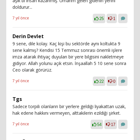
aşık bi insan kazanmış. Umarım gelen gidenin yerini
doldurur...
7 yıl önce
25
1
Derin Devlet
9 sene, dile kolay. Kaç kişi bu sektörde aynı koltukta 9
sene kalmış? Kendisi 15 Temmuz sonrası önemli işlere
imza atarak ihtiyaç duyulan bir yere bilgisini nakletmeye
gidiyor. Allah yolunu açık etsin. İnşaallah 5 10 sene sonra
Ceo olarak görürüz.
7 yıl önce
22
0
Tgs
Sadece torpili olanların bir yerlere geldiği liyakattan uzak,
hak edene hakkını vermeyen, alttakilerin ezildiği şirket.
7 yıl önce
54
17