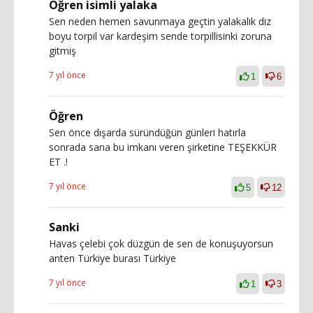
Öğren isimli yalaka
Sen neden hemen savunmaya geçtin yalakalik diz
boyu torpil var kardeşim sende torpillisinki zoruna
gitmiş
7 yıl önce
1
6
Öğren
Sen önce dışarda süründüğün günleri hatırla
sonrada sana bu imkanı veren şirketine TEŞEKKÜR
ET .!
7 yıl önce
5
12
Sanki
Havas çelebi çok düzgün de sen de konuşuyorsun
anten Türkiye burası Türkiye
7 yıl önce
1
3