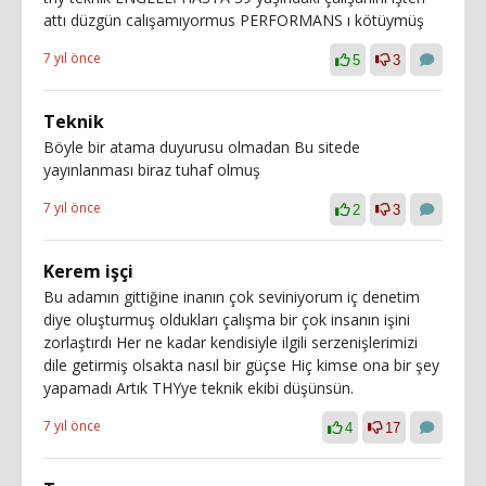
attı düzgün calışamıyormus PERFORMANS ı kötüymüş
7 yıl önce
5
3
Teknik
Böyle bir atama duyurusu olmadan Bu sitede
yayınlanması biraz tuhaf olmuş
7 yıl önce
2
3
Kerem işçi
Bu adamın gittiğine inanın çok seviniyorum iç denetim
diye oluşturmuş oldukları çalışma bir çok insanın işini
zorlaştırdı Her ne kadar kendisiyle ilgili serzenişlerimizi
dile getirmiş olsakta nasıl bir güçse Hiç kimse ona bir şey
yapamadı Artık THYye teknik ekibi düşünsün.
7 yıl önce
4
17