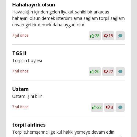
Hahahayırlı olsun
Havacılığın içinden gelen liyakat sahibi bir arkadaş
hahayırlı olsun demek isterdim ama sağlam torpil sağlam
ünvan getirir demek daha uygun olur.
7 yıl önce
38
18
TGS li
Torpilin böylesi
7 yıl önce
20
22
Ustam
Ustam işini bilir
7 yıl önce
22
8
torpil airlines
Torpile,hemşehriciliğe,kul hakkı yemeye devam edin