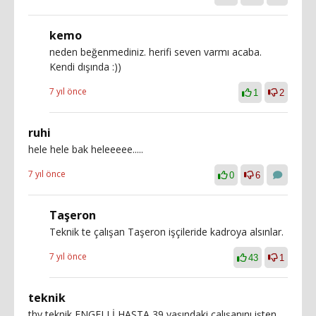
kemo
neden beğenmediniz. herifi seven varmı acaba.
Kendi dışında :))
7 yıl önce
1
2
ruhi
hele hele bak heleeeee.....
7 yıl önce
0
6
Taşeron
Teknik te çalışan Taşeron işçileride kadroya alsınlar.
7 yıl önce
43
1
teknik
thy teknik ENGELLİ HASTA 39 yaşındaki çalışanını işten