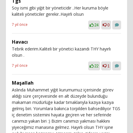
Tgs
Soy ismi gibi yiğit bir yöneticidir ..Her kuruma böyle
kaliteli yöneticiler gerekir..Hayirli olsun
7 yıl önce
24
0
Havacı
Tebrik ederim.Kaliteli bir yönetici kazandı THY hayırlı
olsun .
7 yıl önce
22
1
Maşallah
Aslında Muhammet yiğit kurumumuz içerisinde görev
aldığı süre çerçevesinde en alt düzeyde bulunduğu
makaman müdürlüğe kadar tırnaklarıyla kazıya kazıya
gelmiş biri. Yorumlara bakınca torpilden bahsediliyor TGS
iç denetim sistemini hayata geçiren ve her seferinde
canımızı yakan biri :) Bizim canımızı yakması hakkını
yiyeceğimiz manasına gelmez. Hayırlı olsun THY işine