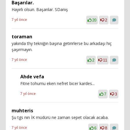
Başarılar.
Hayırlı olsun. Başarılar. SDanış
7 yıl önce
20
2
toraman
yakında thy tekniğin başına getirirlerse bu arkadaşı hiç
şaşırmayın.
7 yıl önce
2
11
Ahde vefa
Fitne tohumu eken nefret bicer kardes...
7 yıl önce
7
3
muhteris
Şu tgs nin İK müdürü ne zaman sepet olacak acaba.
7 yıl önce
6
8