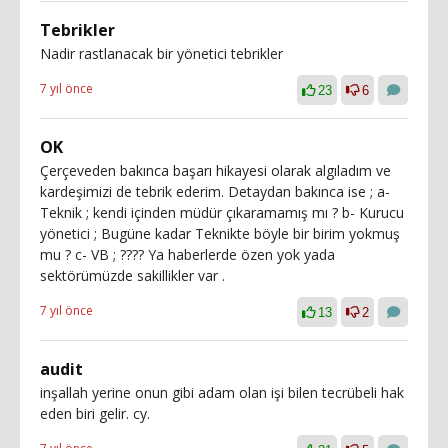
Tebrikler
Nadir rastlanacak bir yönetici tebrikler
7 yıl önce
23
6
OK
Çerçeveden bakınca başarı hikayesi olarak algıladım ve
kardeşimizi de tebrik ederim. Detaydan bakınca ise ; a-
Teknik ; kendi içinden müdür çıkaramamış mı ? b- Kurucu
yönetici ; Bugüne kadar Teknikte böyle bir birim yokmuş
mu ? c- VB ; ???? Ya haberlerde özen yok yada
sektörümüzde sakillikler var .
7 yıl önce
13
2
audit
inşallah yerine onun gibi adam olan işi bilen tecrübeli hak
eden biri gelir. cy.