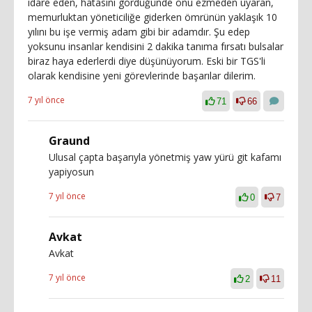
idare eden, hatasını gördüğünde onu ezmeden uyaran,
memurluktan yöneticiliğe giderken ömrünün yaklaşık 10
yılını bu işe vermiş adam gibi bir adamdır. Şu edep
yoksunu insanlar kendisini 2 dakika tanıma fırsatı bulsalar
biraz haya ederlerdi diye düşünüyorum. Eski bir TGS'li
olarak kendisine yeni görevlerinde başarılar dilerim.
7 yıl önce
71
66
Graund
Ulusal çapta başarıyla yönetmiş yaw yürü git kafamı
yapiyosun
7 yıl önce
0
7
Avkat
Avkat
7 yıl önce
2
11