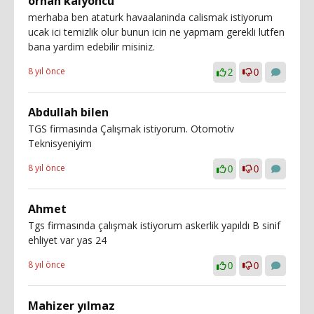
orhan kalyoncu
merhaba ben ataturk havaalaninda calismak istiyorum
ucak ici temizlik olur bunun icin ne yapmam gerekli lutfen
bana yardim edebilir misiniz.
8 yıl önce
2
0
Abdullah bilen
TGS firmasında Çalışmak istiyorum. Otomotiv
Teknisyeniyim
8 yıl önce
0
0
Ahmet
Tgs firmasında çalışmak istiyorum askerlik yapıldı B sinif
ehliyet var yas 24
8 yıl önce
0
0
Mahizer yılmaz