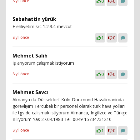
8 yıl önce
0
0
Sabahattin yürük
E ehliyetim src 1.2.3.4 mevcut
8 yıl önce
1
0
Mehmet Salih
İş arıyorum çalışmak istiyorum
8 yıl önce
0
0
Mehmet Savcı
Almanya da Düsseldorf-Köln-Dortmund Havalimaninda
görevliyim Tercübeli bir personel olarak türk hava yollari
ile tgs de calismak istiyorum Almanca, Ingilizce ve Türkçe
Biliyorum Yas 27.04.1983 Tel: 0049 15734731210
8 yıl önce
1
0