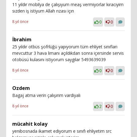
11 yıldır mobilya de çalışıyum meaş vermiyorlar kıracıyim
sızden iş istiyum Allah rızası içın
8 yıl önce
0
0
İbrahim
25 yıldır otbüs şofrlüğü yapıyorum tüm ehliyet sınıfları
mevcuttur 3 hava limanı açıldıkdan sonra içersinde servis
otobüsü kulasını istiyorum saygılar 5493639039
8 yıl önce
0
0
Ozdem
Bagaj atma verin çalışırım vardiyalı
8 yıl önce
2
0
mücahit kolay
yenibosnada ikamet ediyorum e sınıfı ehliyetim src