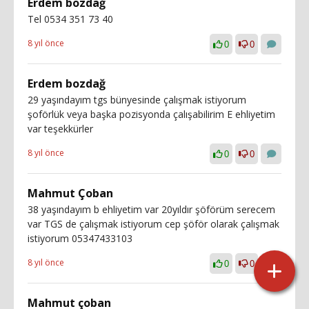
Erdem bozdağ
Tel 0534 351 73 40
8 yıl önce
0
0
Erdem bozdağ
29 yaşındayım tgs bünyesinde çalışmak istiyorum
şoförlük veya başka pozisyonda çalışabilirim E ehliyetim
var teşekkürler
8 yıl önce
0
0
Mahmut Çoban
38 yaşındayım b ehliyetim var 20yıldır şöförüm serecem
var TGS de çalışmak istiyorum cep şöför olarak çalışmak
istiyorum 05347433103
8 yıl önce
0
0
Mahmut çoban