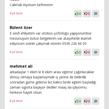
Calimak itiyotum lutfnnnnm
8 yıl önce
0
0
Bülent özer
E sınıfı ehliyetim var otobüs şoförlüğü yapıyorumlise
mezunuyum bütün belgelerim var ataşehirde ikamet
ediyorum sizinle çalışmak isterim 0536 226 66 05
8 yıl önce
0
0
mehmet ali
arkadaşlar 1 ekim le 8 ekim arası eğitme çağırılacaklar
dönüş olmaya başlamışmıdır iş yerine de bildirdik
sonradan güme giderse biz kalırız birde eğitim başladığı
zaman sigorta başlıyor dediler maaş da işliyormu
herkese hayırlı olsun
8 yıl önce
0
0