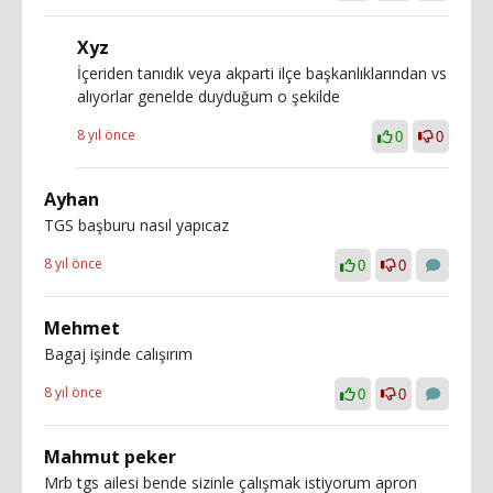
Xyz
İçeriden tanıdık veya akparti ilçe başkanlıklarından vs
alıyorlar genelde duyduğum o şekilde
8 yıl önce
0
0
Ayhan
TGS başburu nasıl yapıcaz
8 yıl önce
0
0
Mehmet
Bagaj işinde calışırım
8 yıl önce
0
0
Mahmut peker
Mrb tgs ailesi bende sizinle çalışmak istiyorum apron