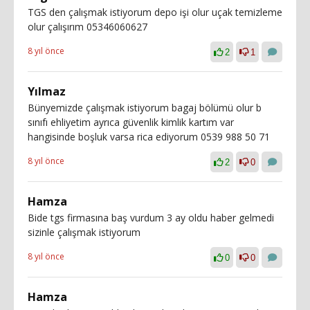
TGS den çalışmak istiyorum depo işi olur uçak temizleme
olur çalışırım 05346060627
8 yıl önce
2
1
Yılmaz
Bünyemizde çalışmak istiyorum bagaj bölümü olur b
sınıfı ehliyetim ayrıca güvenlik kimlik kartım var
hangisinde boşluk varsa rica ediyorum 0539 988 50 71
8 yıl önce
2
0
Hamza
Bide tgs firmasına baş vurdum 3 ay oldu haber gelmedi
sizinle çalışmak istiyorum
8 yıl önce
0
0
Hamza