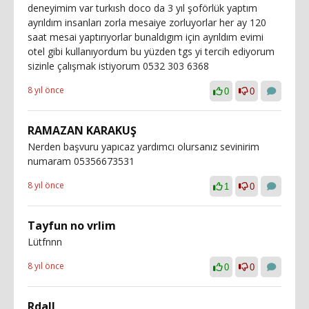
deneyimim var turkısh doco da 3 yıl şoförlük yaptım
ayrıldım insanları zorla mesaiye zorluyorlar her ay 120
saat mesai yaptırıyorlar bunaldıgım için ayrıldım evimi
otel gibi kullanıyordum bu yüzden tgs yi tercih ediyorum
sizinle çalışmak istiyorum 0532 303 6368
8 yıl önce
0
0
RAMAZAN KARAKUŞ
Nerden başvuru yapıcaz yardımcı olursanız sevinirim
numaram 05356673531
8 yıl önce
1
0
Tayfun no vrlim
Lütfnnn
8 yıl önce
0
0
Rdall