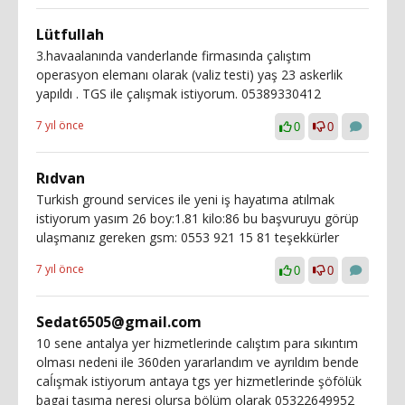
Lütfullah
3.havaalanında vanderlande firmasında çalıştım
operasyon elemanı olarak (valiz testi) yaş 23 askerlik
yapıldı . TGS ile çalışmak istiyorum. 05389330412
7 yıl önce
0
0
Rıdvan
Turkish ground services ile yeni iş hayatıma atılmak
istiyorum yasım 26 boy:1.81 kilo:86 bu başvuruyu görüp
ulaşmanız gereken gsm: 0553 921 15 81 teşekkürler
7 yıl önce
0
0
Sedat6505@gmail.com
10 sene antalya yer hizmetlerinde calıştım para sıkıntım
olması nedeni ile 360den yararlandım ve ayrıldım bende
caĺışmak istiyorum antaya tgs yer hizmetlerinde şöfölük
bagaj taşıma neresi olursa bölüm olarak 05322649952