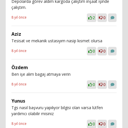
Depolarda görev aldım kargoda çalıştım inşaat işinde
çaliştim.
8 yıl önce
2
0
Aziz
Tesisat ve mekanik ustasıyım nasip kısmet olursa
8 yıl önce
0
0
Özdem
Ben işe alım bagaj atmaya verin
8 yıl önce
0
0
Yunus
Tgs nasıl başvuru yapılıyor bilgisi olan varsa lütfen
yardımcı olabilir misiniz
8 yıl önce
0
0