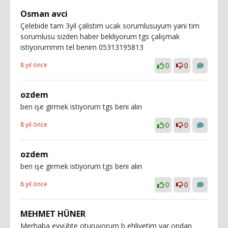
Osman avci
Çelebide tam 3yil çalistim ucak sorumlusuyum yani tim
sorumlusu sizden haber bekliyorum tgs çalişmak
istiyorummm tel benim 05313195813
8 yıl önce
0
0
ozdem
ben işe girmek istiyorum tgs beni alın
8 yıl önce
0
0
ozdem
ben işe girmek istiyorum tgs beni alın
8 yıl önce
0
0
MEHMET HÜNER
Merhaba eyyübte oturuyorum b ehliyetim var ondan