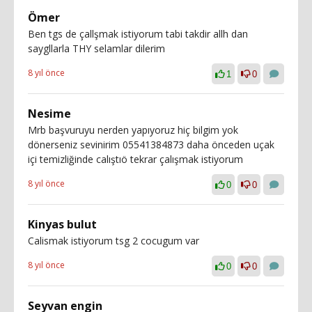
Ömer
Ben tgs de çallşmak istiyorum tabi takdir allh dan
saygllarla THY selamlar dilerim
8 yıl önce
1
0
Nesime
Mrb başvuruyu nerden yapıyoruz hiç bilgim yok
dönerseniz sevinirim 05541384873 daha önceden uçak
içi temizliğinde calıştıö tekrar çalışmak istiyorum
8 yıl önce
0
0
Kinyas bulut
Calismak istiyorum tsg 2 cocugum var
8 yıl önce
0
0
Seyvan engin