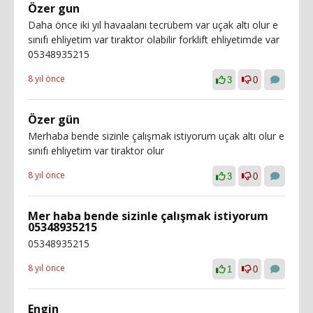
Özer gun
Daha önce iki yıl havaalanı tecrübem var uçak altı olur e
sınıfı ehliyetim var tıraktor olabilir forklift ehliyetimde var
05348935215
8 yıl önce
3
0
Özer gün
Merhaba bende sizinle çalışmak istiyorum uçak altı olur e
sınıfı ehliyetim var tiraktor olur
8 yıl önce
3
0
Mer haba bende sizinle çalışmak istiyorum
05348935215
05348935215
8 yıl önce
1
0
Engin