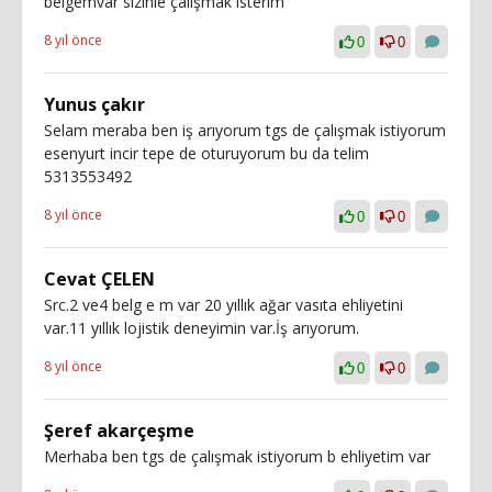
belgemvar sizinle çalışmak isterim
8 yıl önce
0
0
Yunus çakır
Selam meraba ben iş arıyorum tgs de çalışmak istiyorum
esenyurt incir tepe de oturuyorum bu da telim
5313553492
8 yıl önce
0
0
Cevat ÇELEN
Src.2 ve4 belg e m var 20 yıllık ağar vasıta ehliyetini
var.11 yıllık lojistik deneyimin var.İş arıyorum.
8 yıl önce
0
0
Şeref akarçeşme
Merhaba ben tgs de çalışmak istiyorum b ehliyetim var