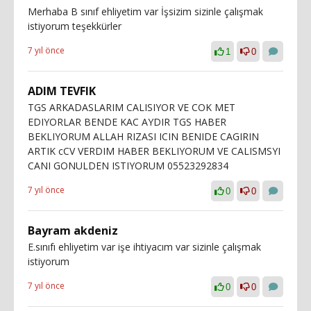
Merhaba B sınıf ehliyetim var İşsizim sizinle çalışmak
istiyorum teşekkürler
7 yıl önce
1
0
ADIM TEVFIK
TGS ARKADASLARIM CALISIYOR VE COK MET
EDIYORLAR BENDE KAC AYDIR TGS HABER
BEKLIYORUM ALLAH RIZASI ICIN BENIDE CAGIRIN
ARTIK cCV VERDIM HABER BEKLIYORUM VE CALISMSYI
CANI GONULDEN ISTIYORUM 05523292834
7 yıl önce
0
0
Bayram akdeniz
E.sınıfı ehliyetim var işe ihtiyacım var sizinle çalışmak
istiyorum
7 yıl önce
0
0