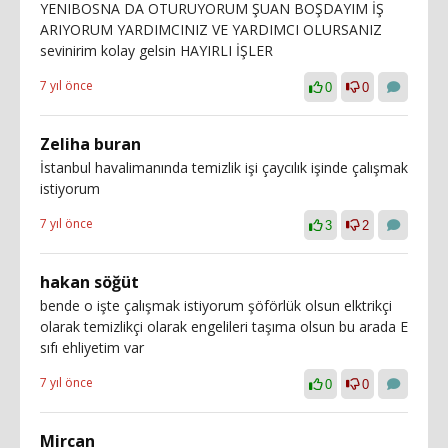
YENIBOSNA DA OTURUYORUM ŞUAN BOŞDAYIM İŞ
ARIYORUM YARDIMCINIZ VE YARDIMCI OLURSANIZ
sevinirim kolay gelsin HAYIRLI İŞLER
7 yıl önce
0
0
Zeliha buran
İstanbul havalimanında temizlik işi çaycılık işinde çalışmak
istiyorum
7 yıl önce
3
2
hakan söğüt
bende o işte çalışmak istiyorum şöförlük olsun elktrikçi
olarak temizlikçi olarak engelileri taşıma olsun bu arada E
sıfı ehliyetim var
7 yıl önce
0
0
Mircan