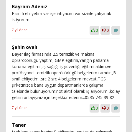
Bayram Adeniz
E sınıfı ehliyetim var işe ihtiyacım var sizinle çalışmak
istiyorum
7 yıl önce
0
0
Şahin ovalı
Bayer ilaç firmasında 2.5 temizlik ve makina
oprarötörlüğü yaptım, GMP eğitimi,Yangın patlama
koruma eģitimi ,iş sağlığı iş güvenliği eğitimi aldım,ve
profösyanel temizlik operötörlügü belgelerim tamdır,,B
sınıfı ehliyetim ,src 2 src 4 belgelerim mevcut,TGS
şirketinizde bana uygun departmanlarda çalışma
talebinde bulunuyorum:not aktif olarak iş arıyorum ,kolay
gelsin anlayışıniz için teşekkür ederim...0535 745 39 82
7 yıl önce
0
0
Taner
Meb ben taner benim E ehliyetim var tgs de çalışmak