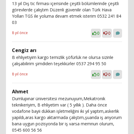
13 yıl Dış tic firması içerisinde çeşitli bölümlerinde çeşitli
görevlerde çalıştım Düzenli güvenilir olan Türk Hava
Yolları TGS ile yoluma devam etmek isterim 0532 241 84
03
8 yıl önce
0
0
Cengiz arı
B ehliyetiyim kargo temizlik şöfürlük ne olursa sizinle
çalışabilirim şimdiden teşekkürler 0537 294 95 50
8 yıl önce
0
0
Ahmet
Dumlupınar üniversitesi mezunuyum,Mekatronik
teknikeriyim, B ehliyetim var ( 5 yıllık ). Daha önce
vodafone bayii dükkan işletmeliğini iki yıl yaptım,askerlik
yapıldı,aras kargo aktarmada çalıştım,şuanda iş arıyorum
bana uygun pozisyonda bir iş varsa memnun olurum,
0545 600 56 56