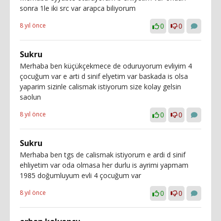
sonra 1le iki src var arapca biliyorum
8 yıl önce
0
0
Sukru
Merhaba ben küçükçekmece de oduruyorum evliyim 4
çocuğum var e arti d sinif elyetim var baskada is olsa
yaparim sizinle calismak istiyorum size kolay gelsin
saolun
8 yıl önce
0
0
Sukru
Merhaba ben tgs de calismak istiyorum e ardi d sinif
ehliyetim var oda olmasa her durlu is ayrimi yapmam
1985 doğumluyum evli 4 çocuğum var
8 yıl önce
0
0