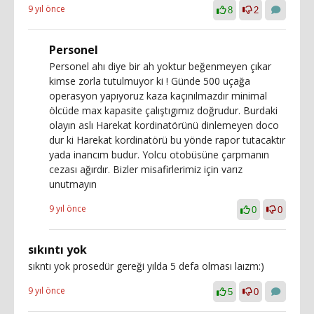
9 yıl önce
8
2
Personel
Personel ahı diye bir ah yoktur beğenmeyen çıkar
kimse zorla tutulmuyor ki ! Günde 500 uçağa
operasyon yapıyoruz kaza kaçınılmazdır minimal
ölcüde max kapasite çalıştıgımız doğrudur. Burdaki
olayın aslı Harekat kordinatörünü dinlemeyen doco
dur ki Harekat kordinatörü bu yönde rapor tutacaktır
yada inancım budur. Yolcu otobüsüne çarpmanın
cezası ağırdır. Bizler misafirlerimiz için varız
unutmayın
9 yıl önce
0
0
sıkıntı yok
sıkntı yok prosedür gereği yılda 5 defa olması laızm:)
9 yıl önce
5
0