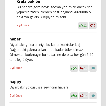
Krala bak be
Bu habere göre böyle saçma yorumları ancak sen
yaparsın zaten. Nerden nasıl bağlantı kurdunda o
noktaya geldin. Alkışlıyorum seni
9 yıl önce
11
2
haber
Diyarbakır yolcuları niye bu kadar korktular ki :)
Dağlardaki çakma aslanlar bu kadar ötlek olmaz.
Ölmekten korkmayın bu kadar, ne de olsa her gün 5-10
tane leş ölüyor.
9 yıl önce
5
10
happy
Diyarbakır yolcusu ise sevindim habere.
9 yıl önce
3
13