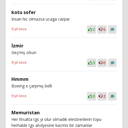
kotu sofer
Insan hic olmazsa ucaga carpar.
9 yıl önce
2
5
İzmir
Geçmiş olsun
9 yıl önce
3
0
Hmmm
Boeing e çarpmış belli
9 yıl önce
0
2
Memuristan
Her firsatta tgs yi olur olmadik elestirenlerin topu
herhalde tgs atolyesine kacmis bir zamanlar