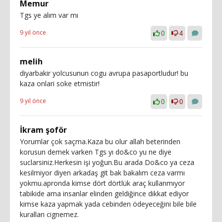
Memur
Tgs ye alım var mı
9 yıl önce
0
4
melih
diyarbakir yolcusunun cogu avrupa pasaportludur! bu
kaza onlari soke etmistir!
9 yıl önce
0
0
İkram şoför
Yorumlar çok saçma.Kaza bu olur allah beterinden
korusun demek varken Tgs yı do&co yu ne diye
suclarsiniz.Herkesin işi yoğun.Bu arada Do&co ya ceza
kesilmiyor diyen arkadaş git bak bakalım ceza varmı
yokmu.apronda kimse dört dörtlük araç kullanmıyor
tabikide ama insanlar elinden geldiğince dikkat ediyor
kimse kaza yapmak yada cebinden ödeyeceğini bile bile
kuralları cignemez.