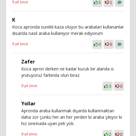
9 yıl önce
5
1
K
Koca apronda surekli kaza oluyor bu arabalari kullananlar
disarida nasil araba kullaniyor merak ediyorum
9 yıl önce
0
0
Zafer
Koca apron derken ne kadar kucuk bir alanda is
yrutuyoruz farkinda olun biraz
9 yıl önce
3
0
Yollar
Apronda araba kullanmak dışarda kullanmaktan
daha zor çünkü her an her yerden bi araba çıkıyor ki
hız sınırınada uyan pek yok.
9 yıl önce
2
0