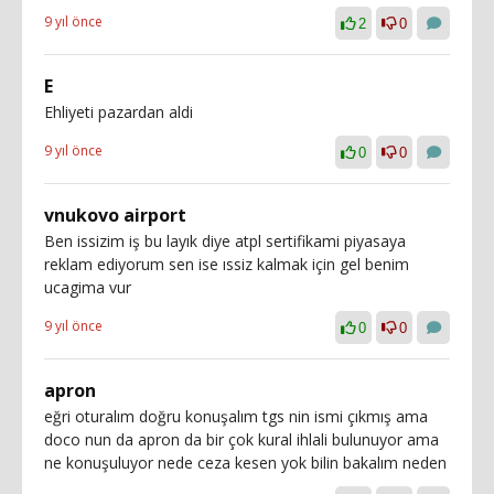
9 yıl önce
2
0
E
Ehliyeti pazardan aldi
9 yıl önce
0
0
vnukovo airport
Ben issizim iş bu layık diye atpl sertifikami piyasaya
reklam ediyorum sen ise ıssiz kalmak için gel benim
ucagima vur
9 yıl önce
0
0
apron
eğri oturalım doğru konuşalım tgs nin ismi çıkmış ama
doco nun da apron da bir çok kural ihlali bulunuyor ama
ne konuşuluyor nede ceza kesen yok bilin bakalım neden