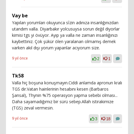
Vay be
Yapılan yorumları okuyunca sİzin adınıza insanlığınızdan
utandım valla. Diyarbakır yolcusuysa sorun değil diyorlar
kimisi tgs yi övüyor. Ayıp ya valla ne zaman insanlığınızı
kaybettiniz. Çok şükür ölen yaralanan olmamış demek
varken akıl dışı yorum yapanlar acıyorum size.
9 yıl önce
2
1
Tk58
Valla hiç boşuna konuşmayın.Ciddi anlamda apronun kralı
TGS dir.Vatan hainlerinin hesabını kesen (Barbaros
Şansal), Thynin %75 operasyon yapma sebebi olması...
Daha sayamadığımız bir sürü sebep.Allah istirakimize
(TGS) zeval vermesin.
9 yıl önce
3
18