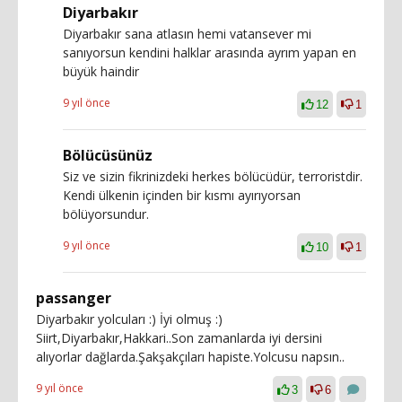
Diyarbakır
Diyarbakır sana atlasın hemi vatansever mi
sanıyorsun kendini halklar arasında ayrım yapan en
büyük haindir
9 yıl önce
12
1
Bölücüsünüz
Siz ve sizin fikrinizdeki herkes bölücüdür, terroristdir.
Kendi ülkenin içinden bir kısmı ayırıyorsan
bölüyorsundur.
9 yıl önce
10
1
passanger
Diyarbakır yolcuları :) İyi olmuş :)
Siirt,Diyarbakır,Hakkari..Son zamanlarda iyi dersini
alıyorlar dağlarda.Şakşakçıları hapiste.Yolcusu napsın..
9 yıl önce
3
6