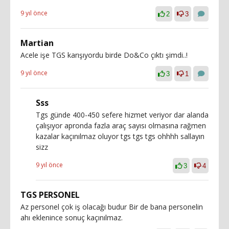
9 yıl önce
2
3
Martian
Acele işe TGS karışıyordu birde Do&Co çıktı şimdi..!
9 yıl önce
3
1
Sss
Tgs günde 400-450 sefere hizmet veriyor dar alanda
çalışıyor apronda fazla araç sayısı olmasına rağmen
kazalar kaçınılmaz oluyor tgs tgs tgs ohhhh sallayın
sizz
9 yıl önce
3
4
TGS PERSONEL
Az personel çok iş olacağı budur Bir de bana personelin
ahı eklenince sonuç kaçınılmaz.