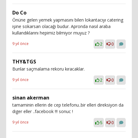
Do Co
Önüne gelen yemek yapmasını bilen lokantacıyı catering
işine sokarsan olacağı budur. Apronda nasıl araba
kullandıklarını hepimiz bilmiyor muyuz ?
9 yıl önce
2
0
THY&TGS
Bunlar saçmalama rekoru kıracaklar.
9 yıl önce
2
0
sinan akerman
tamaminin ellerin de cep telefonu..bir elleri direksiyon da
diger eller ..facebook !!! sonuc !
9 yıl önce
5
0