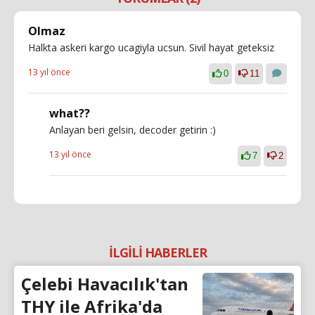
Olmaz
Halkta askeri kargo ucagiyla ucsun. Sivil hayat geteksiz
13 yıl önce
0
11
what??
Anlayan beri gelsin, decoder getirin :)
13 yıl önce
7
2
İLGİLİ HABERLER
Çelebi Havacılık'tan
THY ile Afrika'da