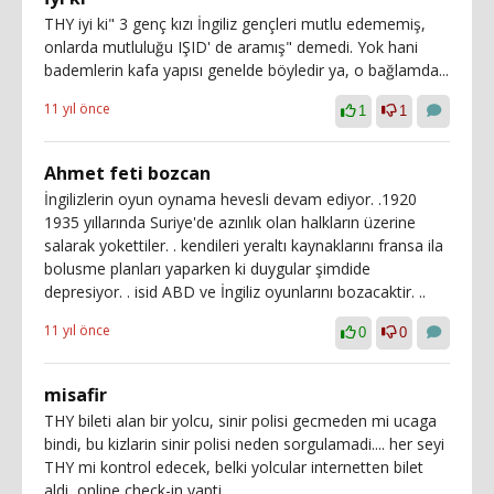
THY iyi ki" 3 genç kızı İngiliz gençleri mutlu edememiş,
onlarda mutluluğu IŞID' de aramış" demedi. Yok hani
bademlerin kafa yapısı genelde böyledir ya, o bağlamda...
11 yıl önce
1
1
Ahmet feti bozcan
İngilizlerin oyun oynama hevesli devam ediyor. .1920
1935 yıllarında Suriye'de azınlık olan halkların üzerine
salarak yokettiler. . kendileri yeraltı kaynaklarını fransa ila
bolusme planları yaparken ki duygular şimdide
depresiyor. . isid ABD ve İngiliz oyunlarını bozacaktir. ..
11 yıl önce
0
0
misafir
THY bileti alan bir yolcu, sinir polisi gecmeden mi ucaga
bindi, bu kizlarin sinir polisi neden sorgulamadi.... her seyi
THY mi kontrol edecek, belki yolcular internetten bilet
aldi, online check-in yapti....