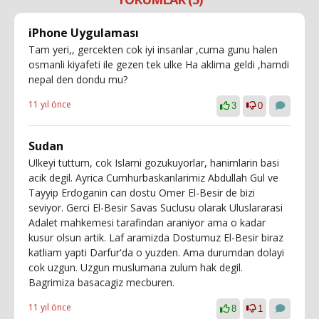
iPhone Uygulaması
Tam yeri,, gercekten cok iyi insanlar ,cuma gunu halen
osmanli kiyafeti ile gezen tek ulke Ha aklima geldi ,hamdi
nepal den dondu mu?
11 yıl önce
3
0
Sudan
Ulkeyi tuttum, cok Islami gozukuyorlar, hanimlarin basi
acik degil. Ayrica Cumhurbaskanlarimiz Abdullah Gul ve
Tayyip Erdoganin can dostu Omer El-Besir de bizi
seviyor. Gerci El-Besir Savas Suclusu olarak Uluslararasi
Adalet mahkemesi tarafindan araniyor ama o kadar
kusur olsun artik. Laf aramizda Dostumuz El-Besir biraz
katliam yapti Darfur'da o yuzden. Ama durumdan dolayi
cok uzgun. Uzgun muslumana zulum hak degil.
Bagrimiza basacagiz mecburen.
11 yıl önce
8
1