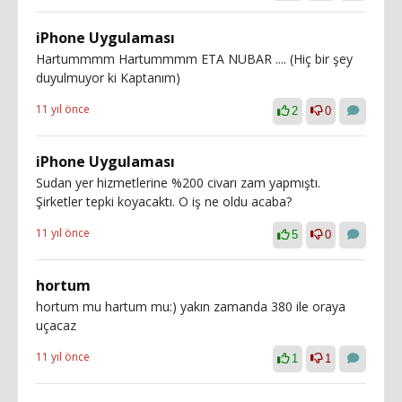
iPhone Uygulaması
Hartummmm Hartummmm ETA NUBAR .... (Hiç bir şey
duyulmuyor ki Kaptanım)
11 yıl önce
2
0
iPhone Uygulaması
Sudan yer hizmetlerine %200 civarı zam yapmıştı.
Şirketler tepki koyacaktı. O iş ne oldu acaba?
11 yıl önce
5
0
hortum
hortum mu hartum mu:) yakın zamanda 380 ile oraya
uçacaz
11 yıl önce
1
1