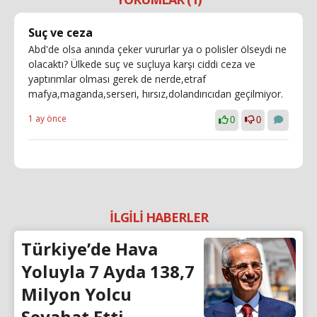
Suç ve ceza
Abd'de olsa anında çeker vururlar ya o polisler ölseydi ne
olacaktı? Ülkede suç ve suçluya karşı ciddi ceza ve
yaptırımlar olması gerek de nerde,etraf
mafya,maganda,serseri, hırsız,dolandırıcıdan geçilmiyor.
1 ay önce
0
0
İLGİLİ HABERLER
Türkiye’de Hava
Yoluyla 7 Ayda 138,7
Milyon Yolcu
Seyahat Etti