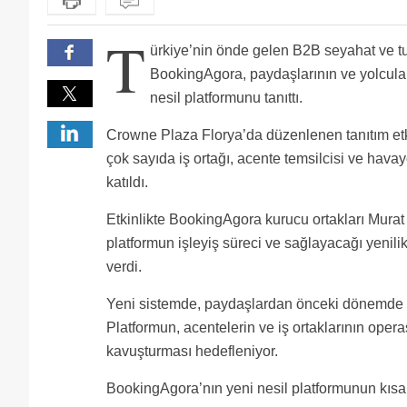
T
ürkiye’nin önde gelen B2B seyahat ve tu
BookingAgora, paydaşlarının ve yolcula
nesil platformunu tanıttı.
Crowne Plaza Florya’da düzenlenen tanıtım et
çok sayıda iş ortağı, acente temsilcisi ve havayol
katıldı.
Etkinlikte BookingAgora kurucu ortakları Mura
platformun işleyiş süreci ve sağlayacağı yenilik
verdi.
Yeni sistemde, paydaşlardan önceki dönemde ge
Platformun, acentelerin ve iş ortaklarının operas
kavuşturması hedefleniyor.
BookingAgora’nın yeni nesil platformunun kısa 