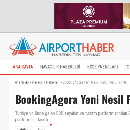
ANA SAYFA
HAVACILIK HABERLERİ
KÖŞE YAZARLARI
FO
Ana Sayfa
»
Havacılık Haberleri
»
BookingAgora Yeni Nesil Platformunu Tanıttı
BookingAgora Yeni Nesil 
Türkiye’nin önde gelen B2B seyahat ve turizm platformlarından Bo
platformunu tanıttı.