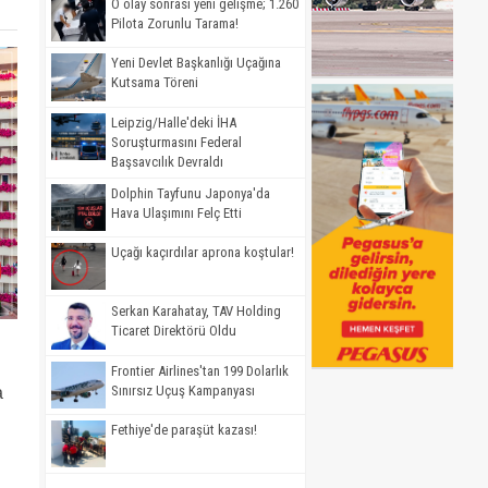
O olay sonrası yeni gelişme; 1.260
Pilota Zorunlu Tarama!
Yeni Devlet Başkanlığı Uçağına
Kutsama Töreni
Leipzig/Halle'deki İHA
Soruşturmasını Federal
Başsavcılık Devraldı
Dolphin Tayfunu Japonya'da
Hava Ulaşımını Felç Etti
Uçağı kaçırdılar aprona koştular!
Serkan Karahatay, TAV Holding
Ticaret Direktörü Oldu
Frontier Airlines'tan 199 Dolarlık
Sınırsız Uçuş Kampanyası
a
Fethiye'de paraşüt kazası!