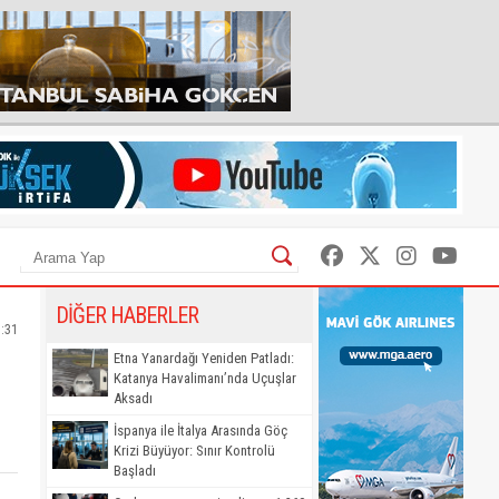
DİĞER HABERLER
:31
Etna Yanardağı Yeniden Patladı:
Katanya Havalimanı’nda Uçuşlar
Aksadı
İspanya ile İtalya Arasında Göç
Krizi Büyüyor: Sınır Kontrolü
Başladı