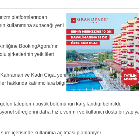
rizm platformlarından
rın kullanımına sunacağı yeni
kinliğine BookingAgora’nın
u şirketlerinin yetkilileri
t Kahraman ve Kadri Ciga, yeni
ler hakkında katılımcılara bilgi
len taleplerin büyük bölümünün karşılandığı belirtildi.
yonel süreçlerini daha hızlı, verimli ve kullanıcı dostu bir yapıy
süre içerisinde kullanıma açılması planlanıyor.