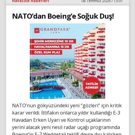
Havacılık Haberleri
08 Temmuz 2026 / 13:01
NATO’dan Boeing’e Soğuk Duş!
NATO’nun gökyüzündeki yeni “gözleri” için kritik
karar verildi. İttifakın onlarca yıldır kullandığı E-3
Havadan Erken Uyarı ve Kontrol uçaklarının
yerini alacak yeni nesil radar uçağı programında
Boeing’in E-7 Wedgetail teklifi devre dışı kalırken,