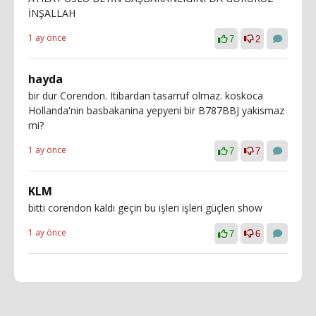
İNŞALLAH
1 ay önce
7
2
hayda
bir dur Corendon. Itibardan tasarruf olmaz. koskoca
Hollanda'nin basbakanina yepyeni bir B787BBJ yakismaz
mi?
1 ay önce
7
7
KLM
bitti corendon kaldı geçin bu işleri işleri güçleri show
1 ay önce
7
6