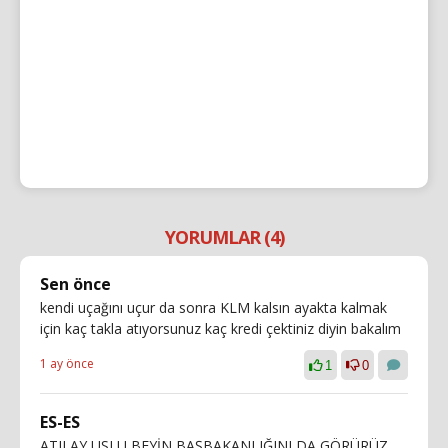
YORUMLAR (4)
Sen önce
kendi uçağını uçur da sonra KLM kalsın ayakta kalmak
için kaç takla atıyorsunuz kaç kredi çektiniz diyin bakalım
1 ay önce
1
0
ES-ES
ATILAY USLU BEYİN BAŞBAKANLIĞINI DA GÖRÜRÜZ