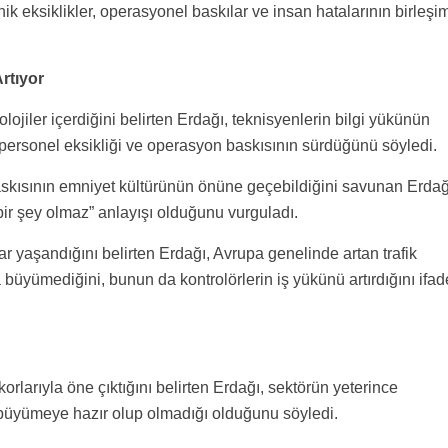
nik eksiklikler, operasyonel baskılar ve insan hatalarının birleşi
rtıyor
ojiler içerdiğini belirten Erdağı, teknisyenlerin bilgi yükünün
e personel eksikliği ve operasyon baskısının sürdüğünü söyledi.
kısının emniyet kültürünün önüne geçebildiğini savunan Erdağ
“bir şey olmaz” anlayışı olduğunu vurguladı.
ar yaşandığını belirten Erdağı, Avrupa genelinde artan trafik
üyümediğini, bunun da kontrolörlerin iş yükünü artırdığını ifad
orlarıyla öne çıktığını belirten Erdağı, sektörün yeterince
büyümeye hazır olup olmadığı olduğunu söyledi.