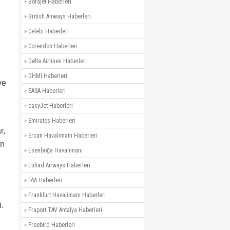
»
Borajet Haberleri
»
British Airways Haberleri
e
»
Çelebi Haberleri
»
Corendon Haberleri
»
Delta Airlines Haberleri
»
DHMİ Haberleri
ve
»
EASA Haberleri
»
easyJet Haberleri
»
Emirates Haberleri
r,
»
Ercan Havalimanı Haberleri
en
»
Esenboğa Havalimanı
»
Etihad Airways Haberleri
»
FAA Haberleri
»
Frankfurt Havalimanı Haberleri
.
»
Fraport TAV Antalya Haberleri
»
Freebird Haberleri