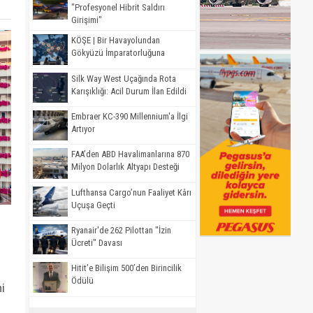
"Profesyonel Hibrit Saldırı
Girişimi"
KÖŞE | Bir Havayolundan
Gökyüzü İmparatorluğuna
Silk Way West Uçağında Rota
Karışıklığı: Acil Durum İlan Edildi
Embraer KC-390 Millennium'a İlgi
Artıyor
FAA’den ABD Havalimanlarına 870
Milyon Dolarlık Altyapı Desteği
Lufthansa Cargo’nun Faaliyet Kârı
Uçuşa Geçti
Ryanair'de 262 Pilottan "İzin
Ücreti" Davası
Hitit’e Bilişim 500’den Birincilik
Ödülü
i