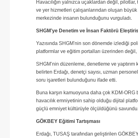
Havacılığın yalnızca uçaklardan değil, pilotlar, 
ve yer hizmetleri çalışanlarından oluşan büyük
merkezinde insanın bulunduğunu vurguladı.
SHGM’ye Denetim ve İnsan Faktörü Eleştiris
Yazısında SHGM'nin son dönemde izlediği politi
platformlar ve eğitim portalları üzerinden değ
SHGM’nin düzenleme, denetleme ve yaptırım kapas
belirten Erdağı, denetçi sayısı, uzman persone
soru işaretleri bulunduğunu ifade etti.
Buna karşın kamuoyuna daha çok KDM-ORG benzer
havacılık emniyetinin sahip olduğu dijital platfo
güçlü emniyet kültürüyle ölçüldüğünü savundu
GÖKBEY Eğitimi Tartışması
Erdağı, TUSAŞ tarafından geliştirilen GÖKBEY 