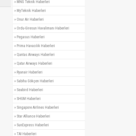
»
MNG Teknik Haberleri
»
MyTeknik Haberleri
»
Onur Air Haberleri
»
Ordu-Giresun Havalimanı Haberleri
»
Pegasus Haberleri
»
Prima Havacılık Haberleri
»
Qantas Airways Haberleri
»
Qatar Airways Haberleri
»
Ryanair Haberleri
»
Sabiha Gökçen Haberleri
»
Seabird Haberleri
»
SHGM Haberleri
»
Singapore Airlines Haberleri
»
Star Alliance Haberleri
»
SunExpress Haberleri
»
TAI Haberleri