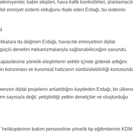
teknisyenler, kabin ekipleri, hava trafik kontrolörleri, planlamacıl
 bir emniyet sistemi olduğunu ifade eden Erdağı, bu sistemin
i
kalara da değinen Erdağı, havacılık emniyetinin dijital
il, güçlü denetim mekanizmalarıyla sağlanabileceğini savundu.
itesine yönelik eleştirilerin sektör içinde giderek arttığını
lin korunması ve kurumsal hafızanın sürdürülebilirliği konusund
i dijital projelerin anlatıldığını kaydeden Erdağı, bir ülkeni
rm sayısıyla değil, yetiştirdiği yetkin denetçiler ve oluşturduğu
.
helikopterinin bakım personeline yönelik tip eğitimlerinin KDM