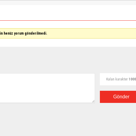
çin henüz yorum gönderilmedi.
Kalan karakter
1000
Gönder