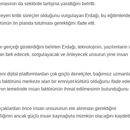
sının da sektörde tartışma yarattığını belirtti.
leyen kritik süreçler olduğunu vurgulayan Erdağı, bu eğitimlerd
örünün ön planda tutulması gerektiğini ifade etti.
gerçeği gösterdiğini belirten Erdağı, teknolojinin, yazılımların 
ları fark edecek, sorgulayacak ve önleyecek unsurun yine insan
eni dijital platformlardan çok güçlü denetçiler, bağımsız uzmanla
nsan faktörünü merkeze alan bir emniyet kültürü olduğunu ifade ed
yının temelinde insan faktörünün ihmal edilmesinin bulunduğunu
uçaklardan önce insan unsurunun ele alınması gerektiğini
rliğinin ancak güçlü insan kaynağıyla mümkün olacağını kaydetti