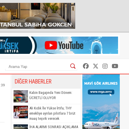
DİĞER HABERLER
1:39
Kabin Bagajında Yeni Dönem:
ÜCRETLİ OLUYOR
Ali Kıdık İle Yükse İrtifa; THY
emekliye ayrılan pilotlara 7 brüt
maaş teşvik verecek
İHA ALARMI SONRASI AÇIKLAMA