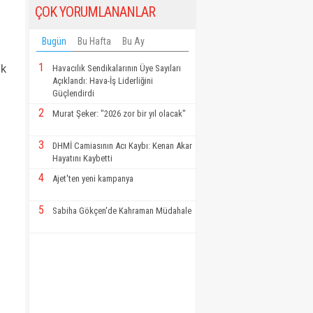
ÇOK YORUMLANANLAR
Bugün
Bu Hafta
Bu Ay
1
Havacılık Sendikalarının Üye Sayıları
ik
Açıklandı: Hava-İş Liderliğini
Güçlendirdi
2
Murat Şeker: "2026 zor bir yıl olacak"
3
DHMİ Camiasının Acı Kaybı: Kenan Akar
Hayatını Kaybetti
4
Ajet'ten yeni kampanya
5
Sabiha Gökçen'de Kahraman Müdahale