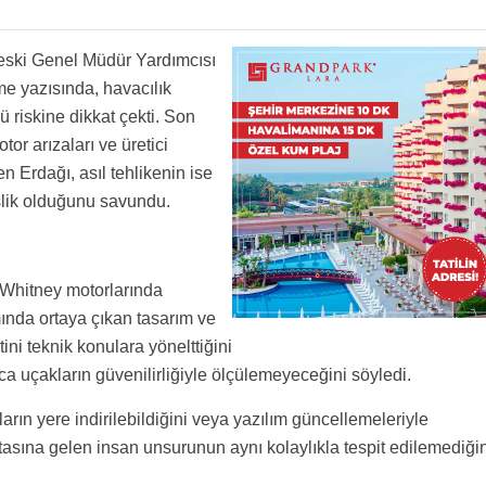
eski Genel Müdür Yardımcısı
me yazısında, havacılık
 riskine dikkat çekti. Son
tor arızaları ve üretici
n Erdağı, asıl tehlikenin ise
şlik olduğunu savundu.
 Whitney motorlarında
nda ortaya çıkan tasarım ve
ini teknik konulara yönelttiğini
ca uçakların güvenilirliğiyle ölçülemeyeceğini söyledi.
ların yere indirilebildiğini veya yazılım güncellemeleriyle
tasına gelen insan unsurunun aynı kolaylıkla tespit edilemediğin