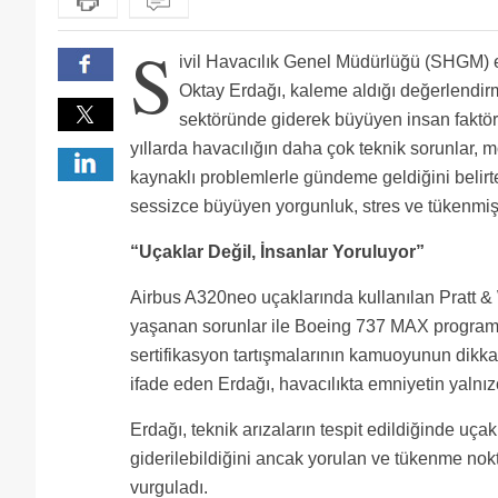
S
ivil Havacılık Genel Müdürlüğü (SHGM) 
Oktay Erdağı, kaleme aldığı değerlendir
sektöründe giderek büyüyen insan faktörü
yıllarda havacılığın daha çok teknik sorunlar, mo
kaynaklı problemlerle gündeme geldiğini belirte
sessizce büyüyen yorgunluk, stres ve tükenmi
“Uçaklar Değil, İnsanlar Yoruluyor”
Airbus A320neo uçaklarında kullanılan Pratt &
yaşanan sorunlar ile Boeing 737 MAX programı
sertifikasyon tartışmalarının kamuoyunun dikkat
ifade eden Erdağı, havacılıkta emniyetin yalnız
Erdağı, teknik arızaların tespit edildiğinde uçak
giderilebildiğini ancak yorulan ve tükenme nok
vurguladı.