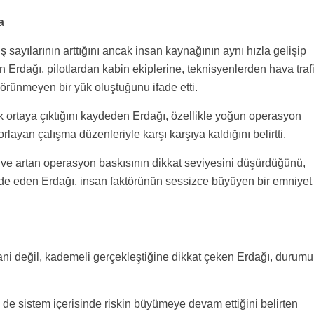
a
 sayılarının arttığını ancak insan kaynağının aynı hızla gelişip
n Erdağı, pilotlardan kabin ekiplerine, teknisyenlerden hava traf
görünmeyen bir yük oluştuğunu ifade etti.
k ortaya çıktığını kaydeden Erdağı, özellikle yoğun operasyon
orlayan çalışma düzenleriyle karşı karşıya kaldığını belirtti.
i ve artan operasyon baskısının dikkat seviyesini düşürdüğünü,
fade eden Erdağı, insan faktörünün sessizce büyüyen bir emniyet
i değil, kademeli gerçekleştiğine dikkat çeken Erdağı, durumu
de sistem içerisinde riskin büyümeye devam ettiğini belirten