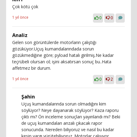
Çok kötü çok
1 yıl önce
0
0
Analiz
Gelen son görüntülerde motorların çalıştığı
gözüküyor.Uçuş kumandalarındada sorun
gözükmediğine göre; pyload hatalı girilmiş.Ne kadar
teçrübeli olursan ol; işini aksatırsan sonuç bu..Hata
affetmez bir durum.
1 yıl önce
0
2
Şahin
Uçuş kumandalarında sorun olmadığını kim
söylüyor? Neye dayanarak söylüyor? Kaza raporu
çıktı mı? Ön inceleme sonuçları yayınlandı mı? Beki
de uçuş kumandaları arızalı çıkacak rapor
sonucunda. Nereden biliyoruz ve nasıl bu kadar
kesin yargı yürütebiliyoruz. Motorlar çalışıyor