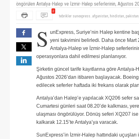
öngörülen Antalya-Halep ve İzmir-Halep seferlerinin, Ağustos 202
tebrikler sunexpress..afganistan, hindistan, pakistan,
2
seferler yapılması uçuş ağı ve ticari açıdan olur.
Bursa Yenişehir-KARS Uçak Seferlerinin başlamasını 
S
unExpress, Suriye’nin Halep kentine başl
yeni takvimini belirledi. Daha önce Mar
Antalya-Halep ve İzmir-Halep seferlerinin
operasyonlara dahil edilmesi planlanıyor.
Şirketin güncel tarife kayıtlarına göre Antalya-
Ağustos 2026’dan itibaren başlayacak. Boeing 7
edilecek seferler haftada iki frekans olarak pla
Antalya’dan Halep’e yapılacak XQ206 sefer sa
Cumartesi günleri saat 08.20’de kalkması, yere
ulaşması öngörülüyor. Dönüş seferi XQ207 ise 
kalkarak 12.15’te Antalya’ya varacak.
SunExpress’in İzmir-Halep hattındaki uçuşları i