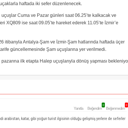
 uçaklarla haftada iki sefer düzenlenecek.
ı uçuşlar Cuma ve Pazar günleri saat 06.25’te kalkacak ve
eri XQ809 ise saat 09.05’te hareket ederek 11.05’te İzmir’e
 itibarıyla Antalya-Şam ve İzmir-Şam hatlarında haftada üçer
n tarife güncellemesinde Şam uçuşlarına yer verilmedi.
 pazarına ilk etapta Halep uçuşlarıyla dönüş yapması bekleniyo
0
0
Yanıtla
Beğendim
Beğenmedim
 arabistan, katar, gibi yoğun turist ilgisinin olduğu gelişmiş yerlere de seferler