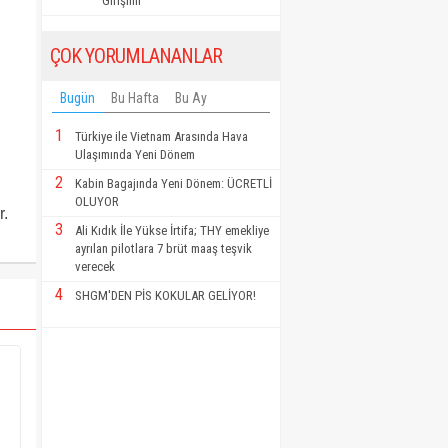
Girişimi"
ÇOK YORUMLANANLAR
Bugün
Bu Hafta
Bu Ay
1
Türkiye ile Vietnam Arasında Hava
Ulaşımında Yeni Dönem
2
Kabin Bagajında Yeni Dönem: ÜCRETLİ
OLUYOR
r.
3
Ali Kıdık İle Yükse İrtifa; THY emekliye
ayrılan pilotlara 7 brüt maaş teşvik
verecek
4
SHGM'DEN PİS KOKULAR GELİYOR!