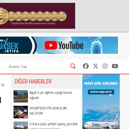
DİĞER HABERLER
1:55
n
Ayjet'e ait eğitim uçağı kırıma
uğradı
SHGM'DEN PİS KOKULAR
GELİYOR!
O hava yolu şirketi geniş gövdeli