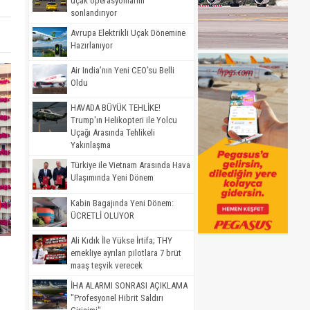
uçak operasyonlarını
sonlandırıyor
Avrupa Elektrikli Uçak Dönemine
Hazırlanıyor
Air India’nın Yeni CEO’su Belli
Oldu
HAVADA BÜYÜK TEHLİKE!
Trump'ın Helikopteri ile Yolcu
Uçağı Arasında Tehlikeli
Yakınlaşma
Türkiye ile Vietnam Arasında Hava
Ulaşımında Yeni Dönem
Kabin Bagajında Yeni Dönem:
ÜCRETLİ OLUYOR
Ali Kıdık İle Yükse İrtifa; THY
emekliye ayrılan pilotlara 7 brüt
maaş teşvik verecek
İHA ALARMI SONRASI AÇIKLAMA
"Profesyonel Hibrit Saldırı