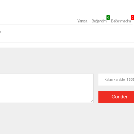
0
0
Yanıtla
Beğendim
Beğenmedim
m.
Kalan karakter
1000
Gönder