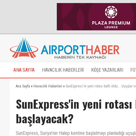
ANA SAYFA
HAVACILIK HABERLERİ
KÖŞE YAZARLARI
FO
Ana Sayfa
»
Havacılık Haberleri
»
SunExpress'in yeni rotası belli oldu... Uçuşlar
SunExpress'in yeni rotası 
başlayacak?
SunExpress, Suriye’nin Halep kentine başlatmayı planladığı uçuşl