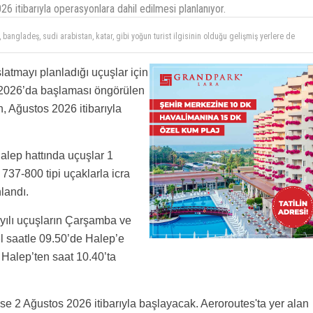
6 itibarıyla operasyonlara dahil edilmesi planlanıyor.
 bangladeş, sudi arabistan, katar, gibi yoğun turist ilgisinin olduğu gelişmiş yerlere de
talep ediyorum.
atmayı planladığı uçuşlar için
t 2026’da başlaması öngörülen
, Ağustos 2026 itibarıyla
Halep hattında uçuşlar 1
37-800 tipi uçaklarla icra
nlandı.
yılı uçuşların Çarşamba ve
l saatle 09.50’de Halep’e
Halep’ten saat 10.40’ta
se 2 Ağustos 2026 itibarıyla başlayacak. Aeroroutes'ta yer alan