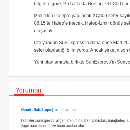
bilgilere göre; Bu hatta da Boeing 737-800 tipi
İzmir’den Halep’e yapılacak XQ808 sefer sayıl
08.15’te Halep’e inecek. Halep-İzmir dönüş sef
ulaşacak.
Öte yandan SunExpress’in daha önce Mart 2026
sefer planladığı biliniyordu. Ancak şirketin so
Yeni planlamayla birlikte SunExpress’in Suriye
Yorumlar
Hamdullah Arapoğlu
~ 29 gün önce
tebrikler sunexpress..afganistan, hindistan, pakistan, bangladeş, sudi
yapılması uçuş ağı ve ticari açıdan olur.