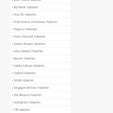
»
MyTeknik Haberleri
»
Onur Air Haberleri
»
Ordu-Giresun Havalimanı Haberleri
»
Pegasus Haberleri
»
Prima Havacılık Haberleri
»
Qantas Airways Haberleri
»
Qatar Airways Haberleri
»
Ryanair Haberleri
»
Sabiha Gökçen Haberleri
»
Seabird Haberleri
»
SHGM Haberleri
»
Singapore Airlines Haberleri
»
Star Alliance Haberleri
»
SunExpress Haberleri
»
TAI Haberleri