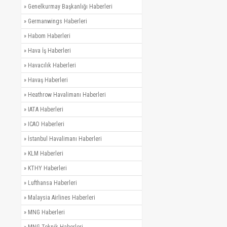
»
Genelkurmay Başkanlığı Haberleri
»
Germanwings Haberleri
»
Habom Haberleri
»
Hava İş Haberleri
»
Havacılık Haberleri
»
Havaş Haberleri
»
Heathrow Havalimanı Haberleri
»
IATA Haberleri
»
ICAO Haberleri
»
İstanbul Havalimanı Haberleri
»
KLM Haberleri
»
KTHY Haberleri
»
Lufthansa Haberleri
»
Malaysia Airlines Haberleri
»
MNG Haberleri
»
MNG Teknik Haberleri