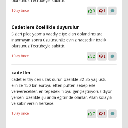
olursunuz.Tecrübeyle sabittir.
10 ay önce
3
1
Cadetlere özellikle duyurulur
Sizleri pilot yapma vaadiyle işe alan dolandırıcılara
inanmayın sonra üzülürsünüz eviniz haczedilir icralık
olursunuz.Tecrübeyle sabittir.
10 ay önce
2
1
cadetler
cadetler thy den uzak durun özellikle 32-35 yaş üstü
elinize 150 bin euroyu eften püften sebeplerle
veriverecekler. en tepedeki filoyu gençleştiriyoruz diyor
yersen. özellikle şu anda eğitimde olanlar. Allah kolaylık
ve sabır versin herkese.
10 ay önce
7
1