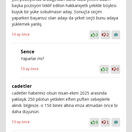
başka pozisyon teklif edilsin hakkaniyetli şekilde böylesi
büyük bir yüke sokulmasın aday. Sonuçta seçim
yaparken başarısız olan adayı da şirket seçti bunu adaya
yüklemek yanlış.
10 ay önce
3
2
Sence
Yaparlar mı?
10 ay önce
2
0
cadetler
cadetler haberiniz olsun nisan-ekim 2025 arasında
yaklaşık 250 pilotun yetkileri eften püften sebeplerle
alındı. bilginize. o 150 binini altına imza atmadan önce bi
daha düşünün.
10 ay önce
9
1