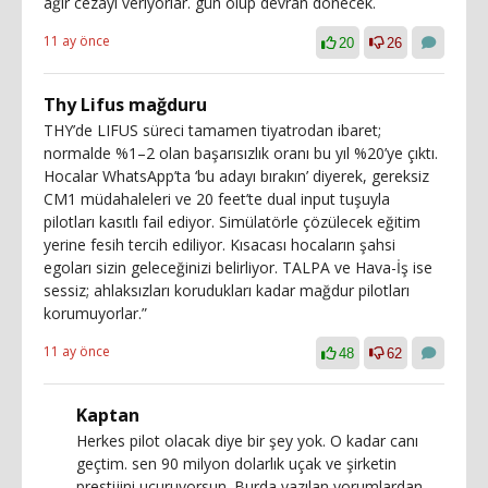
ağır cezayı veriyorlar. gün olup devran dönecek.
11 ay önce
20
26
Thy Lifus mağduru
THY’de LIFUS süreci tamamen tiyatrodan ibaret;
normalde %1–2 olan başarısızlık oranı bu yıl %20’ye çıktı.
Hocalar WhatsApp’ta ‘bu adayı bırakın’ diyerek, gereksiz
CM1 müdahaleleri ve 20 feet’te dual input tuşuyla
pilotları kasıtlı fail ediyor. Simülatörle çözülecek eğitim
yerine fesih tercih ediliyor. Kısacası hocaların şahsi
egoları sizin geleceğinizi belirliyor. TALPA ve Hava-İş ise
sessiz; ahlaksızları korudukları kadar mağdur pilotları
korumuyorlar.”
11 ay önce
48
62
Kaptan
Herkes pilot olacak diye bir şey yok. O kadar canı
geçtim. sen 90 milyon dolarlık uçak ve şirketin
prestijini uçuruyorsun. Burda yazılan yorumlardan