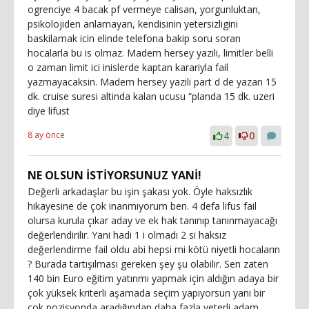
ogrenciye 4 bacak pf vermeye calisan, yorgunluktan,
psikolojiden anlamayan, kendisinin yetersizligini
baskilamak icin elinde telefona bakip soru soran
hocalarla bu is olmaz. Madem hersey yazili, limitler belli
o zaman limit ici inislerde kaptan karariyla fail
yazmayacaksin. Madem hersey yazili part d de yazan 15
dk. cruise suresi altinda kalan ucusu “planda 15 dk. uzeri
diye lifust
8 ay önce
4
0
NE OLSUN İSTİYORSUNUZ YANİ!
Değerli arkadaşlar bu işin şakası yok. Öyle haksızlık
hikayesine de çok inanmıyorum ben. 4 defa lifus fail
olursa kurula çıkar aday ve ek hak tanınıp tanınmayacağı
değerlendirilir. Yani hadi 1 i olmadı 2 si haksız
değerlendirme fail oldu abi hepsi mi kötü niyetli hocaların
? Burada tartışılması gereken şey şu olabilir. Sen zaten
140 bin Euro eğitim yatırımı yapmak için aldığın adaya bir
çok yüksek kriterli aşamada seçim yapıyorsun yani bir
çok pozisyonda aradığından daha fazla yeterli adam