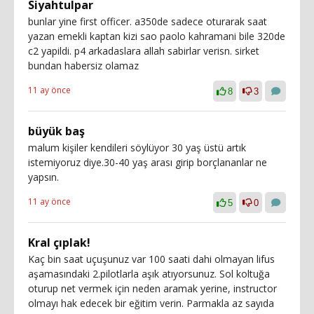
Siyahtulpar
bunlar yine first officer. a350de sadece oturarak saat
yazan emekli kaptan kizi sao paolo kahramani bile 320de
c2 yapildi. p4 arkadaslara allah sabirlar verisn. sirket
bundan habersiz olamaz
11 ay önce
8
3
büyük baş
malum kişiler kendileri söylüyor 30 yaş üstü artık
istemiyoruz diye.30-40 yaş arası girip borçlananlar ne
yapsın.
11 ay önce
5
0
Kral çıplak!
Kaç bin saat uçuşunuz var 100 saati dahi olmayan lifus
aşamasındaki 2.pilotlarla aşık atıyorsunuz. Sol koltuğa
oturup net vermek için neden aramak yerine, instructor
olmayı hak edecek bir eğitim verin. Parmakla az sayıda