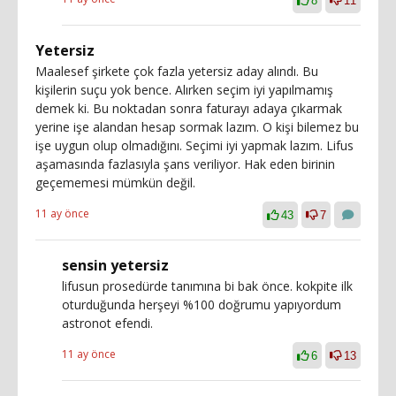
8
11
Yetersiz
Maalesef şirkete çok fazla yetersiz aday alındı. Bu
kişilerin suçu yok bence. Alırken seçim iyi yapılmamış
demek ki. Bu noktadan sonra faturayı adaya çıkarmak
yerine işe alandan hesap sormak lazım. O kişi bilemez bu
işe uygun olup olmadığını. Seçimi iyi yapmak lazım. Lifus
aşamasında fazlasıyla şans veriliyor. Hak eden birinin
geçememesi mümkün değil.
11 ay önce
43
7
sensin yetersiz
lifusun prosedürde tanımına bi bak önce. kokpite ilk
oturduğunda herşeyi %100 doğrumu yapıyordum
astronot efendi.
11 ay önce
6
13