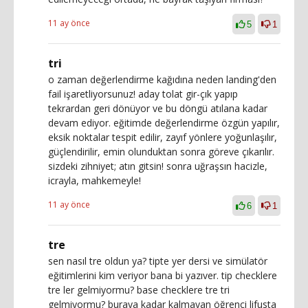
11 ay önce
5
1
tri
o zaman değerlendirme kağıdına neden landing'den
fail işaretliyorsunuz! aday tolat gir-çık yapıp
tekrardan geri dönüyor ve bu döngü atılana kadar
devam ediyor. eğitimde değerlendirme özgün yapılır,
eksik noktalar tespit edilir, zayıf yönlere yoğunlaşılır,
güçlendirilir, emin olunduktan sonra göreve çıkarılır.
sizdeki zihniyet; atın gitsin! sonra uğraşsın hacizle,
icrayla, mahkemeyle!
11 ay önce
6
1
tre
sen nasıl tre oldun ya? tipte yer dersi ve simülatör
eğitimlerini kim veriyor bana bi yazıver. tip checklere
tre ler gelmiyormu? base checklere tre tri
gelmiyormu? buraya kadar kalmayan öğrenci lifusta