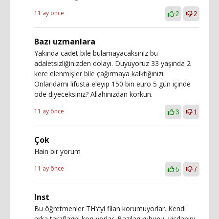
11 ay önce
2
2
Bazı uzmanlara
Yakında cadet bile bulamayacaksınız bu
adaletsizliğinizden dolayı. Duyuyoruz 33 yaşında 2
kere elenmişler bile çağırmaya kalktığınızı.
Onlarıdamı lifusta eleyip 150 bin euro 5 gün içinde
öde diyeceksiniz? Allahınızdan korkun.
11 ay önce
3
1
Çok
Hain bir yorum
11 ay önce
5
7
Inst
Bu öğretmenler THY’yi filan korumuyorlar. Kendi
arka taraflarını koruyorlar. Bazıları ruhunu, vicdanını,