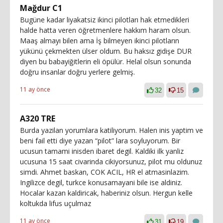
Mağdur C1
Bugüne kadar liyakatsiz ikinci pilotları hak etmedikleri
halde hatta veren öğretmenlere hakkım haram olsun.
Maaş almayı bilen ama İş bilmeyen ikinci pilotların
yükünü çekmekten ülser oldum. Bu haksız gidişe DUR
diyen bu babayiğitlerin eli öpülür. Helal olsun sonunda
doğru insanlar doğru yerlere gelmiş.
11 ay önce
32
15
A320 TRE
Burda yazilan yorumlara katiliyorum. Halen inis yaptim ve
beni fail etti diye yazan “pilot” lara soyluyorum. Bir
ucusun tamami inisden ibaret degil. Kaldiki ilk yanliz
ucusuna 15 saat civarinda cikiyorsunuz, pilot mu oldunuz
simdi. Ahmet baskan, COK ACIL, HR el atmasinlazim.
Ingilizce degil, turkce konusamayani bile ise aldiniz.
Hocalar kazan kaldiricak, haberiniz olsun. Hergun kelle
koltukda lifus uçulmaz
11 ay önce
31
19