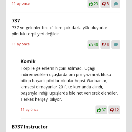
11 ay önce
23
8
737
737 ye gelenler feci c1 lere çok dazla yük oluyorlar
pilotluk torpil yeri değildir
11 ay önce
46
6
Komik
Torpille gelenlerin hiçbiri atılmadı. Uçağı
indiremedikleri uçuşlarda pm pm yazılarak lifusu
bitirip başarılı pilotlar oldular hepsi. Garibanlar,
kimsesi olmayanlar 20 ft te kumanda alındı,
başarıyla indiği uçuşlarda bile net verilerek elendiler.
Herkes herşeyi biliyor.
11 ay önce
37
12
B737 Instructor