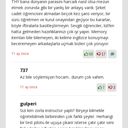
THY bana dünyanın parasını harcadı nasıl olsa mezun
etmek zorunda gibi bir yanlış bir anlayış vardı. Şirket
cadet öğrencisini atmadan birçok kez şans veriyor, bir
sürü öğretmen ve kurul onayından geçiyor bu kararlar,
böyle iftiralarla basitleştirmeyin. Sevgili öğrenciler, lütfen
hatta gelmeden hazırlıklarınızı çok iyi yapın. Memory
itemları bile bilemeyen, iki kelime ingilizce konuşmayı
beceremeyen arkadaşlarla uçmak bizleri çok yoruyor.
11 ay önce
58
17
737
Az bile söylemişsin hocam.. durum çok vahim.
11 ay önce
7
3
gulperi
Sizi kim zorla instructor yapti? Birşeyi bilmekle
öğretebilmek birbirinden çok farklı şeyler. Herhangi
bir test pilotu ile uçuşa çıkarır isterse çatır çatır seni