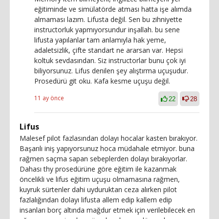
eğitiminde ve simülatörde atması hatta işe alımda
almaması lazım. Lifusta değil. Sen bu zihniyette
instructorluk yapmıyorsundur inşallah. bu sene
lifusta yapılanlar tam anlamıyla hak yeme,
adaletsizlik, çifte standart ne ararsan var. Hepsi
koltuk sevdasından. Siz instructorlar bunu çok iyi
biliyorsunuz. Lifus denilen şey alıştırma uçuşudur.
Prosedürü git oku. Kafa kesme uçuşu değil.
11 ay önce
22
28
Lifus
Malesef pilot fazlasından dolayı hocalar kasten bırakıyor.
Başarılı iniş yapıyorsunuz hoca müdahale etmiyor. buna
rağmen saçma sapan sebeplerden dolayı bırakıyorlar.
Dahası thy prosedürüne göre eğitim ile kazanmak
öncelikli ve lifus eğitim uçuşu olmamasına rağmen,
kuyruk sürtenler dahi uyduruktan ceza alırken pilot
fazlalığından dolayı lifusta allem edip kallem edip
insanları borç altında mağdur etmek için verilebilecek en