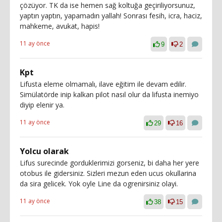
çözüyor. TK da ise hemen sağ koltuğa geçiriliyorsunuz,
yaptın yaptın, yapamadın yallah! Sonrası fesih, icra, haciz,
mahkeme, avukat, hapis!
11 ay önce
9
2
Kpt
Lifusta eleme olmamalı, ilave eğitim ile devam edilir.
Simülatörde inip kalkan pilot nasıl olur da lifusta inemiyo
diyip elenir ya.
11 ay önce
29
16
Yolcu olarak
Lifus surecinde gorduklerimizi gorseniz, bi daha her yere
otobus ile gidersiniz. Sizleri mezun eden ucus okullarina
da sira gelicek. Yok oyle Line da ogrenirsiniz olayi.
11 ay önce
38
15