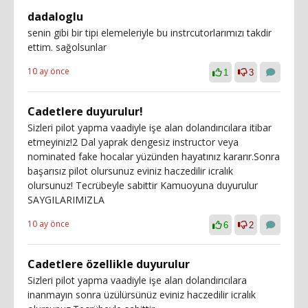
dadaloglu
senin gibi bir tipi elemeleriyle bu instrcutorlarımızı takdir
ettim. sağolsunlar
10 ay önce
1
3
Cadetlere duyurulur!
Sizleri pilot yapma vaadiyle işe alan dolandırıcılara itibar
etmeyiniz!2 Dal yaprak dengesiz instructor veya
nominated fake hocalar yüzünden hayatınız kararır.Sonra
başarısız pilot olursunuz eviniz haczedilir icralık
olursunuz! Tecrübeyle sabittir Kamuoyuna duyurulur
SAYGILARIMIZLA
10 ay önce
6
2
Cadetlere özellikle duyurulur
Sizleri pilot yapma vaadiyle işe alan dolandırıcılara
inanmayın sonra üzülürsünüz eviniz haczedilir icralık