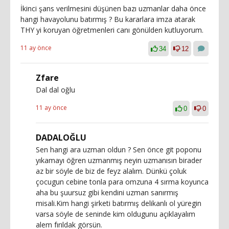
İkinci şans verilmesini düşünen bazı uzmanlar daha önce
hangi havayolunu batırmış ? Bu kararlara imza atarak
THY yi koruyan öğretmenleri canı gönülden kutluyorum.
11 ay önce
34
12
Zfare
Dal dal oğlu
11 ay önce
0
0
DADALOĞLU
Sen hangi ara uzman oldun ? Sen önce git poponu
yıkamayı öğren uzmanmış neyin uzmanısın birader
az bir söyle de biz de feyz alalım. Dünkü çoluk
çocugun cebine tonla para omzuna 4 sırma koyunca
aha bu şuursuz gibi kendini uzman sanırmış
misali.Kim hangi şirketi batırmış delikanlı ol yüregin
varsa söyle de seninde kim oldugunu açıklayalım
alem fırıldak görsün.