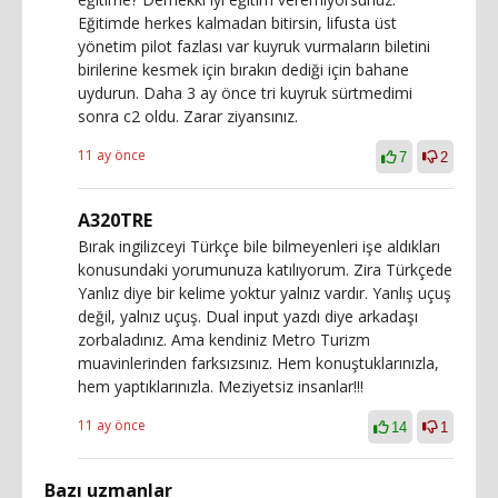
Eğitimde herkes kalmadan bitirsin, lifusta üst
yönetim pilot fazlası var kuyruk vurmaların biletini
birilerine kesmek için bırakın dediği için bahane
uydurun. Daha 3 ay önce tri kuyruk sürtmedimi
sonra c2 oldu. Zarar ziyansınız.
11 ay önce
7
2
A320TRE
Bırak ingilizceyi Türkçe bile bilmeyenleri işe aldıkları
konusundaki yorumunuza katılıyorum. Zira Türkçede
Yanlız diye bir kelime yoktur yalnız vardır. Yanlış uçuş
değil, yalnız uçuş. Dual input yazdı diye arkadaşı
zorbaladınız. Ama kendiniz Metro Turizm
muavinlerinden farksızsınız. Hem konuştuklarınızla,
hem yaptıklarınızla. Meziyetsiz insanlar!!!
11 ay önce
14
1
Bazı uzmanlar