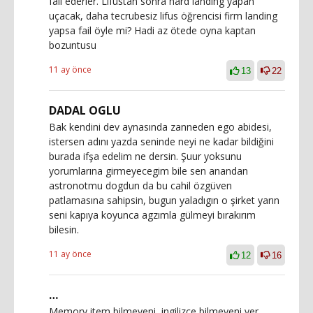
fail ederler. Lifustan sonra hard landing yapan
uçacak, daha tecrubesiz lifus öğrencisi firm landing
yapsa fail öyle mi? Hadi az ötede oyna kaptan
bozuntusu
11 ay önce
13
22
DADAL OGLU
Bak kendini dev aynasında zanneden ego abidesi,
istersen adını yazda seninde neyi ne kadar bildiğini
burada ifşa edelim ne dersin. Şuur yoksunu
yorumlarına girmeyecegim bile sen anandan
astronotmu dogdun da bu cahil özgüven
patlamasına sahipsin, bugun yaladıgın o şirket yarın
seni kapıya koyunca agzımla gülmeyi bırakırım
bilesin.
11 ay önce
12
16
…
Memory item bilmeyeni, ingilizce bilmeyeni yer