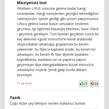
Meziyetsiz Inst
Pilotların LİFUS sürecine gelene kadar hangi
sınavlardan, hangi süreçlerden geçtiğini bilmediğinizi
sanmıyorum. İşinize geldiği gibi yorum yapıyorsunuz.
Lifus’a gelene kadar bütün simülatör testlerini
geçmesi, tip eğitimini başarıyla bitirmesi, base check
i geçmesii gerekiyor. Tüm bunları geçtikten sonra bir
kaç aklıevvel egoist instructor’ın kendi aralarında
oluşturdukları whatsapp gruplarında bu benim
yakınımdır, bu filanca kaptanın kızıdır, bu benim kız
arkadaşım, bu benim fb filan diyerek bazılarını
kayırdıklarını, bazılarını ise ne yaparsa yapsın
geçirmeyin diye damgaladıklarını bizzat instructor
arkadaşınız söyledi. Şimdi gelip burda ahkam
kesmeyin.
11 ay önce
27
14
Yazık
Çoğu hiçbir şey bilmiyor nerden buldunuz bunları