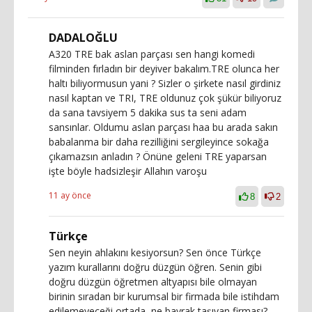
DADALOĞLU
A320 TRE bak aslan parçası sen hangi komedi
filminden fırladın bir deyiver bakalım.TRE olunca her
haltı biliyormusun yani ? Sizler o şirkete nasıl girdiniz
nasıl kaptan ve TRI, TRE oldunuz çok şükür biliyoruz
da sana tavsiyem 5 dakika sus ta seni adam
sansınlar. Oldumu aslan parçası haa bu arada sakın
babalanma bir daha rezilliğini sergileyince sokağa
çıkamazsın anladın ? Önüne geleni TRE yaparsan
işte böyle hadsizleşir Allahın varoşu
11 ay önce
8
2
Türkçe
Sen neyin ahlakını kesiyorsun? Sen önce Türkçe
yazım kurallarını doğru düzgün öğren. Senin gibi
doğru düzgün öğretmen altyapısı bile olmayan
birinin sıradan bir kurumsal bir firmada bile istihdam
edilemeyeceği ortada, ne bayrak taşıyan firması?