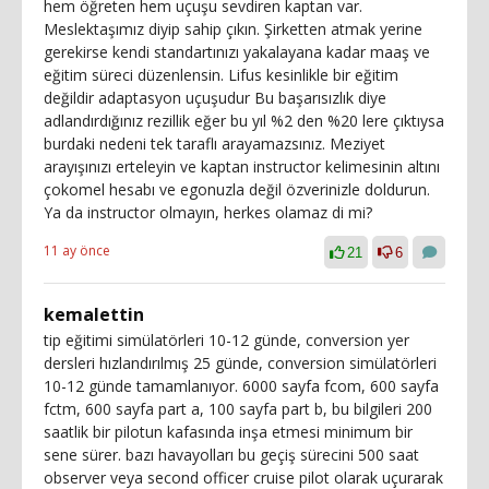
hem öğreten hem uçuşu sevdiren kaptan var.
Meslektaşımız diyip sahip çıkın. Şirketten atmak yerine
gerekirse kendi standartınızı yakalayana kadar maaş ve
eğitim süreci düzenlensin. Lifus kesinlikle bir eğitim
değildir adaptasyon uçuşudur Bu başarısızlık diye
adlandırdığınız rezillik eğer bu yıl %2 den %20 lere çıktıysa
burdaki nedeni tek taraflı arayamazsınız. Meziyet
arayışınızı erteleyin ve kaptan instructor kelimesinin altını
çokomel hesabı ve egonuzla değil özverinizle doldurun.
Ya da instructor olmayın, herkes olamaz di mi?
11 ay önce
21
6
kemalettin
tip eğitimi simülatörleri 10-12 günde, conversion yer
dersleri hızlandırılmış 25 günde, conversion simülatörleri
10-12 günde tamamlanıyor. 6000 sayfa fcom, 600 sayfa
fctm, 600 sayfa part a, 100 sayfa part b, bu bilgileri 200
saatlik bir pilotun kafasında inşa etmesi minimum bir
sene sürer. bazı havayolları bu geçiş sürecini 500 saat
observer veya second officer cruise pilot olarak uçurarak