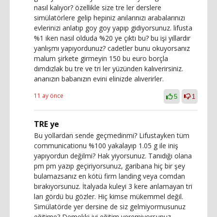
nasıl kalıyor? özellikle size tre ler derslere
simülatörlere gelip hepiniz anılarınızı arabalarınızı
evlerinizi anlatıp goy goy yapıp gidiyorsunuz. lifusta
%1 iken nasıl olduda %20 ye çıktı bu? bu işi yıllardır
yanlışmı yapıyordunuz? cadetler bunu okuyorsanız
malum şirkete girmeyin 150 bu euro borçla
dımdızlak bu tre ve tri ler yüzünden kalıverirsiniz.
ananızın babanızın evini elinizde alıverirler.
11 ay önce
5
1
TRE ye
Bu yollardan sende geçmedinmi? Lifustayken tüm
communicationu %100 yakalayıp 1.05 g ile iniş
yapıyordun değilmi? Hak yiyorsunuz. Tanıdığı olana
pm pm yazıp geçiriyorsunuz, garibana hiç bir şey
bulamazsanız en kötü firm landing veya comdan
bırakıyorsunuz. İtalyada kuleyi 3 kere anlamayan tri
ları gördü bu gözler. Hiç kimse mükemmel değil.
Simülatörde yer dersine de siz gelmiyormusunuz
eğitime? Demekki iyi eğitim veremiyorsunuz.