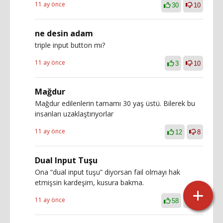
11 ay önce
30
10
ne desin adam
triple input button mı?
11 ay önce
3
10
Mağdur
Mağdur edilenlerin tamamı 30 yaş üstü. Bilerek bu
insanları uzaklaştırıyorlar
11 ay önce
12
8
Dual Input Tuşu
Ona “dual input tuşu” diyorsan fail olmayı hak
etmişsin kardeşim, kusura bakma.
11 ay önce
58
19