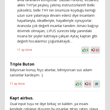
aklını THY’ye peşkeş çekmiş instructorların!!! Belki
yükseliriz, belki THY nin önümüze koyduğu kemiği
uzun süre yalamaya devam ederiz diye insanların
hayatlarıyla, ideallleriyle, hayalleriyle oynuyorlar.
Aranızda çok değerli insanlar tanıdım. Amacı bağcıyı
dövmek olmayan, LIFUS sürecini bilip yanındaki
insana bir şeyler katmaya çalışan Aytaç kaptan gibi
değerli hocalarımız çoğunluktaydı…
11 ay önce
9
10
Triple Buton
Biliyorsan konuş feyz alsınlar, bilmiyorsan sus adam
sansınlar kardeşim. :)
11 ay önce
5
0
Kapt airbus.
Dual input tuşu ne diye birkaç sn kaldım ,ya insanı
kendiyle çelişkiye düşüren bu insanlar gitsin zaten. olaya