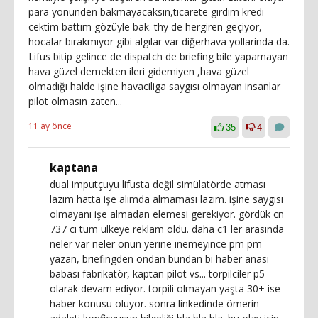
para yönünden bakmayacaksın,ticarete girdim kredi
cektim battım gözüyle bak. thy de hergiren geçiyor,
hocalar bırakmıyor gibi algılar var diğerhava yollarinda da.
Lifus bitip gelince de dispatch de briefing bile yapamayan
hava güzel demekten ileri gidemiyen ,hava güzel
olmadığı halde işine havaciliga saygısı olmayan insanlar
pilot olmasın zaten...
11 ay önce
35
4
kaptana
dual imputçuyu lifusta değil simülatörde atması
lazım hatta işe alımda almaması lazım. işine saygısı
olmayanı işe almadan elemesi gerekiyor. gördük cn
737 ci tüm ülkeye reklam oldu. daha c1 ler arasında
neler var neler onun yerine inemeyince pm pm
yazan, briefingden ondan bundan bi haber anası
babası fabrikatör, kaptan pilot vs... torpilciler p5
olarak devam ediyor. torpili olmayan yaşta 30+ ise
haber konusu oluyor. sonra linkedinde ömerin