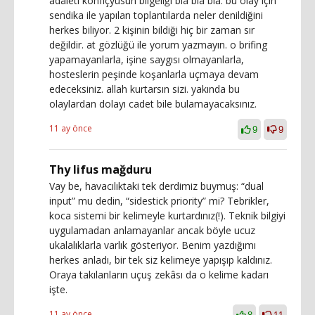
adaleti konfiçyusun bilgeliği bla bla bla. bu olay için
sendika ile yapılan toplantılarda neler denildiğini
herkes biliyor. 2 kişinin bildiği hiç bir zaman sır
değildir. at gözlüğü ile yorum yazmayın. o brifing
yapamayanlarla, işine saygısı olmayanlarla,
hosteslerin peşinde koşanlarla uçmaya devam
edeceksiniz. allah kurtarsın sizi. yakında bu
olaylardan dolayı cadet bile bulamayacaksınız.
11 ay önce
9
9
Thy lifus mağduru
Vay be, havacılıktaki tek derdimiz buymuş: “dual
input” mu dedin, “sidestick priority” mi? Tebrikler,
koca sistemi bir kelimeyle kurtardınız(!). Teknik bilgiyi
uygulamadan anlamayanlar ancak böyle ucuz
ukalalıklarla varlık gösteriyor. Benim yazdığımı
herkes anladı, bir tek siz kelimeye yapışıp kaldınız.
Oraya takılanların uçuş zekâsı da o kelime kadarı
işte.
11 ay önce