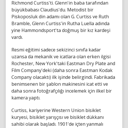
Richmond Curtiss'ti. Glenn'in baba tarafından
büyükbabası Claudius'du. Metodist bir
Piskoposluk din adamı olan G. Curtiss ve Ruth
Bramble, Glenn Curtiss'in Rutha Luella adında
yine Hammondsport'ta doğmuş bir kız kardeşi
vardı.
Resmi eğitimi sadece sekizinci sınıfa kadar
uzansa da mekanik ve icatlara olan erken ilgisi
Rochester, New York'taki Eastman Dry Plate and
Film Company'deki (daha sonra Eastman Kodak
Company olacaktı) ilk işinde belirgindi. Fabrikada
benimsenen bir şablon makinesini icat etti ve
daha sonra fotoğrafçılığı incelemek için ilkel bir
kamera yaptı.
Curtiss, kariyerine Western Union bisiklet
kuryesi, bisiklet yarışçısı ve bisiklet dükkanı
sahibi olarak başladı. 1901'de içten yanmalı