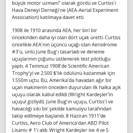
büyük motor uzmanı” olarak gördü ve Curtiss'i
Hava Deneyi Derneği'ne (AEA-Aerial Experiment
Association) katılmaya davet etti.
1908 ile 1910 arasında AEA, her biri bir
öncekinden daha iyi olan dört uçak üretti. Curtiss
öncelikle AEA'nın üçüncü uçağı olan Aerodrome
#3'ü, ünlü June Bug'ı tasarladı ve deneme
uçuşlarının çoğunu üstlenerek test pilotluğu
yaptı. 4 Temmuz 1908'de Scientific American
Trophy'yi ve 2.500 $'lık ödülünü kazanmak için
1.550m uçtu. Bu, Amerika'da havadan ağır bir
uçan makinenin önceden duyurulan ilk halka açık
uçuşu olarak kabul edildi (Wright Kardeşler’in
uçuşu! gizliydi). June Bug'ın uçuşu, Curtiss'i ve
havacılığı sıkı bir şekilde kamuoyu tarafından
takip edilmeye başlandı. 8 Haziran 1911'de
Curtiss, Aero Club of America'dan ABD Pilot
Lisansı # 1'i aldı. Wright Kardeşler ise 4 ve 5