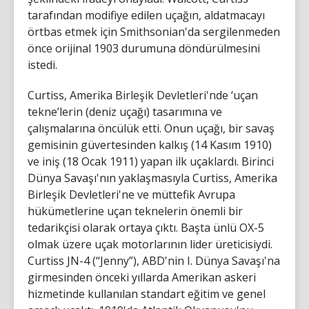
tarafından modifiye edilen uçağın, aldatmacayı
örtbas etmek için Smithsonian'da sergilenmeden
önce orijinal 1903 durumuna döndürülmesini
istedi.
Curtiss, Amerika Birleşik Devletleri'nde ‘uçan
tekne’lerin (deniz uçağı) tasarımına ve
çalışmalarına öncülük etti. Onun uçağı, bir savaş
gemisinin güvertesinden kalkış (14 Kasım 1910)
ve iniş (18 Ocak 1911) yapan ilk uçaklardı. Birinci
Dünya Savaşı'nın yaklaşmasıyla Curtiss, Amerika
Birleşik Devletleri'ne ve müttefik Avrupa
hükümetlerine uçan teknelerin önemli bir
tedarikçisi olarak ortaya çıktı. Başta ünlü OX-5
olmak üzere uçak motorlarının lider üreticisiydi.
Curtiss JN-4 (“Jenny”), ABD'nin I. Dünya Savaşı'na
girmesinden önceki yıllarda Amerikan askeri
hizmetinde kullanılan standart eğitim ve genel