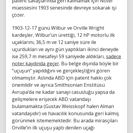
patent savaşlarında geri kalmamak için Noter
müessesini 1903 senesinde devreye sokarak işi
çözer.
1903-12-17 günü Wilbur ve Orville Wright
kardeşler, Wilbur’ün ürettiği, 12 hP motorlu ilk
uçaklarını, 36,5 m ve 12 saniye süre ile
uçurdukları ve aynı gün yaptıkları ikinci deneyde
ise 259,7 m mesafeyi 59 saniyede aldıkları,
sadece
noter kaydında geçer
. Bu belge dışında böyle bir
“uçuşun” yapıldığını ve gerçekleştiğini gören
olmamıştır. Aslında ABD için patent hakkı çok
önemlidir ve ayrıca Smithsonian Enstitüsü
Avrupa’da ne kadar sanayi casusluğu yapsa da
gelişmelere erişecek ABD vatandaşı
bulamamakta (Gustav Weisskopf halen Alman
vatandaşıdır) ve havacılık konusunda geri kalmış
görünmek istememektedir. Bu arada mirasçıları
Orville’in ilk uçuşu yaptı denilen uçağı