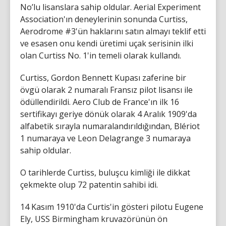
No’lu lisanslara sahip oldular. Aerial Experiment
Association'ın deneylerinin sonunda Curtiss,
Aerodrome #3'ün haklarını satın almayı teklif etti
ve esasen onu kendi üretimi uçak serisinin ilki
olan Curtiss No. 1'in temeli olarak kullandı.
Curtiss, Gordon Bennett Kupası zaferine bir
övgü olarak 2 numaralı Fransız pilot lisansı ile
ödüllendirildi. Aero Club de France'ın ilk 16
sertifikayı geriye dönük olarak 4 Aralık 1909'da
alfabetik sırayla numaralandırıldığından, Blériot
1 numaraya ve Leon Delagrange 3 numaraya
sahip oldular.
O tarihlerde Curtiss, buluşcu kimliği ile dikkat
çekmekte olup 72 patentin sahibi idi.
14 Kasım 1910'da Curtis'in gösteri pilotu Eugene
Ely, USS Birmingham kruvazörünün ön