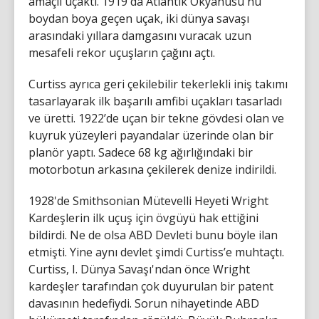
amaçlı uçaktı. 1919'da Atlantik Okyanusu'nu
boydan boya geçen uçak, iki dünya savaşı
arasındaki yıllara damgasını vuracak uzun
mesafeli rekor uçuşların çağını açtı.
Curtiss ayrıca geri çekilebilir tekerlekli iniş takımı
tasarlayarak ilk başarılı amfibi uçakları tasarladı
ve üretti. 1922’de uçan bir tekne gövdesi olan ve
kuyruk yüzeyleri payandalar üzerinde olan bir
planör yaptı. Sadece 68 kg ağırlığındaki bir
motorbotun arkasına çekilerek denize indirildi.
1928'de Smithsonian Mütevelli Heyeti Wright
Kardeşlerin ilk uçuş için övgüyü hak ettiğini
bildirdi. Ne de olsa ABD Devleti bunu böyle ilan
etmişti. Yine aynı devlet şimdi Curtiss’e muhtaçtı.
Curtiss, I. Dünya Savaşı'ndan önce Wright
kardeşler tarafından çok duyurulan bir patent
davasının hedefiydi. Sorun nihayetinde ABD