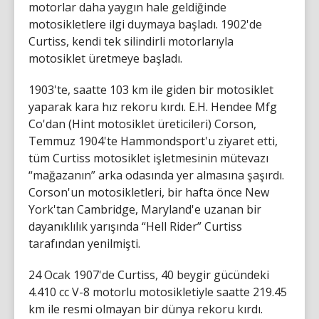
motorlar daha yaygın hale geldiğinde
motosikletlere ilgi duymaya başladı. 1902'de
Curtiss, kendi tek silindirli motorlarıyla
motosiklet üretmeye başladı.
1903'te, saatte 103 km ile giden bir motosiklet
yaparak kara hız rekoru kırdı. E.H. Hendee Mfg
Co'dan (Hint motosiklet üreticileri) Corson,
Temmuz 1904'te Hammondsport'u ziyaret etti,
tüm Curtiss motosiklet işletmesinin mütevazı
“mağazanın” arka odasında yer almasına şaşırdı.
Corson'un motosikletleri, bir hafta önce New
York'tan Cambridge, Maryland'e uzanan bir
dayanıklılık yarışında “Hell Rider” Curtiss
tarafından yenilmişti.
24 Ocak 1907'de Curtiss, 40 beygir gücündeki
4.410 cc V-8 motorlu motosikletiyle saatte 219.45
km ile resmi olmayan bir dünya rekoru kırdı.