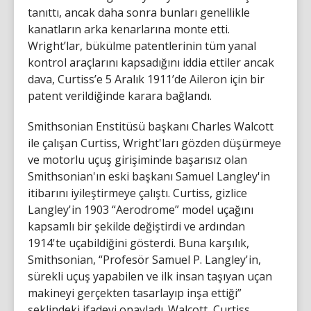
tanıttı, ancak daha sonra bunları genellikle
kanatların arka kenarlarına monte etti.
Wright’lar, bükülme patentlerinin tüm yanal
kontrol araçlarını kapsadığını iddia ettiler ancak
dava, Curtiss’e 5 Aralık 1911’de Aileron için bir
patent verildiğinde karara bağlandı.
Smithsonian Enstitüsü başkanı Charles Walcott
ile çalışan Curtiss, Wright'ları gözden düşürmeye
ve motorlu uçuş girişiminde başarısız olan
Smithsonian'ın eski başkanı Samuel Langley'in
itibarını iyileştirmeye çalıştı. Curtiss, gizlice
Langley'in 1903 “Aerodrome” model uçağını
kapsamlı bir şekilde değiştirdi ve ardından
1914'te uçabildiğini gösterdi. Buna karşılık,
Smithsonian, “Profesör Samuel P. Langley'in,
sürekli uçuş yapabilen ve ilk insan taşıyan uçan
makineyi gerçekten tasarlayıp inşa ettiği”
şeklindeki ifadeyi onayladı. Walcott, Curtiss