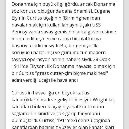
Donanma için büyük ilgi gördü, ancak Donanma
söz konusu olduğunda daha önemlisi, Eugene
Ely'nin Curtiss uçağının (Birmingham'dan
havalanmak için kullanılan aynı uçak) USS
Pennsylvania savaş gemisinin arka güvertesinde
monte edilmiş derme çatma bir platforma
başarıyla indirmesiydi. Bu, bir gemiye ilk
koruyucu halat inişi ve günümüzün modern
taşıyıcı operasyonlarının habercisiydi. 28 Ocak
1911'de Ellyson, ilk Donanma havacısı olmak için
bir Curtiss “grass cutter-çim biçme makinesi"
adını verdiği uçağı ile havalandı.
Curtiss’in havacılığa en büyük katkısı
kanatçıkların icadı ve geliştirilmesiydi. Wright’lar,
kanatları bükerek uçağın yanal kontrolünü
sağlamanın sınırlı ve çok garip bir yolunu
bulmuşlardı. Curtiss, 1911’deki deniz uçağında
kanatlardan bağımsız yüzeyler olan kanatçıkları