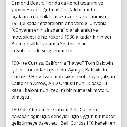
Ormond Beach, Florida'da kendi tasarımı ve
yapımı Hava soğutmalı F-kafalı bu motor,
uçaklarda da kullanılmak üzere tasarlanmıştı.
1911'e kadar gazetelerin ona verdiği unvanla
“dünyanın en hızlı adamı” olarak anıldı ve
motosiklet ile hız rekoru 1930'a kadar kırılmadı.
Bu motosiklet şu anda Smithsonian
Enstitüsü'nde sergilenmekte.
1904'te Curtiss, California “havacı” Tom Baldwin
için motor tedarikçisi oldu. Aynı yıl, Baldwin'in
Curtiss 9 HP V-twin motosiklet motoruyla çalışan
California Arrow, ABD Ordusu’nun ilk başarılı
kasalı balonunun (zeplin) bir numaralı motoru
olmuştu.
1907'de Alexander Graham Bell, Curtiss'i
havadan ağır uçuş deneyleri için uygun bir motor
geliştirmeye davet etti. Bell, Curtiss'i “ülkedeki en