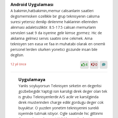
Android Uygulaması
A bakimin,hatbakimin,memur calisanlarin saatleri
degismemisken ozellikle bir grup teknisyenin calisma
suresi yetersiz denilip dinlenme haklarinin ellerinden
alinmasi adaletsizliktir. 8.5-17.5 calisan memurlarin
servisleri saat 9 da isyerine gelir kimse gormez. Hic de
akilarina gelmez servis saatini one cekmek. Ama
teknisyen sen easa ve faa in muhatabi olarak en onemli
personel lerden olurken yonetici gozunde insan bile
degilsin.
12 yıl önce
4
0
Uygulamaya
Yanlis soyluyorsun Teknisyen sirketin en degerlisi
gozbebegidir.Yaptigi isin karsiligi direk deger olan tek
is grubu Teknisyenlerdir.A/S acilir ve karsilgiinda
direk musterinden charge edilir.gordugu deger cok
buyuktur. O yuzden yonetim teknisyenini surekli
isyerinde tutmak istiyor. Ogle saatinde hic gittinmi