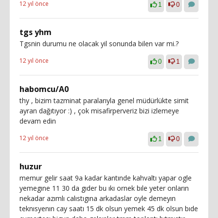
12 yıl önce
1
0
tgs yhm
Tgsnin durumu ne olacak yil sonunda bilen var mi.?
12 yıl önce
0
1
habomcu/A0
thy , bizim tazminat paralarıyla genel müdürlükte simit
ayran dağıtıyor :) , çok misafirperveriz bizi izlemeye
devam edin
12 yıl önce
1
0
huzur
memur gelir saat 9a kadar kantınde kahvaltı yapar ogle
yemegıne 11 30 da gıder bu ıkı ornek bıle yeter onların
nekadar azımlı calıstıgına arkadaslar oyle demeyın
teknısyenın cay saatı 15 dk olsun yemek 45 dk olsun bıde