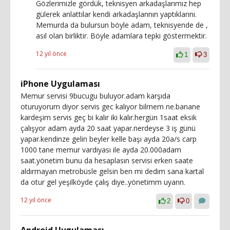
Gözlerimizle gördük, teknisyen arkadaşlarımız hep
gülerek anlattılar kendi arkadaşlarının yaptıklarını.
Memurda da bulursun böyle adam, teknisyende de ,
asıl olan birliktir. Böyle adamlara tepki göstermektir.
12 yıl önce
1
3
iPhone Uygulaması
Memur servisi 9bucugu buluyor.adam karşıda
oturuyorum diyor servis gec kalıyor bilmem ne.banane
kardeşim servis geç bi kalır iki kalır.hergün 1saat eksik
çalışyor adam ayda 20 saat yapar.nerdeyse 3 iş günü
yapar.kendinze gelin beyler kelle başı ayda 20a/s carp
1000 tane memur vardıyası ile ayda 20.000adam
saat.yönetim bunu da hesaplasın servisi erken saate
aldırmayan metrobüsle gelsin ben mi dedim sana kartal
da otur gel yeşilköyde çalış diye..yönetimm uyann.
12 yıl önce
2
0