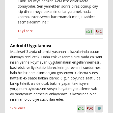
Caorusel veya benzeri AVM lere onlar kacta
donuyorlar. Sen yemekten sonra biraz oturup cay
icip dinlenmeye bakarsin onlar yurumek hatta
kosmak ister-Servisi kacirmamak icin :) uzadikca
sacmaladimmi ne :)
12 yıl önce
1
1
Android Uygulaması
Maalesef 3 ayda ulkemizi yasanan is kazalarinda butun
dunyaya rezil ettik. Daha cok kazanma hirsi yada calisani
insan yerine koymayan uygulamalarin engellenmemesi ,
basiretsiz ve liyakatsiz idarecilerin gorevlerini surdurmesi
hala hic bir ders alinmadigini gosteriyor. Calisma suresi
haftalik 45 saate bakan idareci 6 gun boyunca saat 5 de
kalkip teknik a.s de ucak bakimi yapan teknisyenin
yorgunum uykusuzum sosyal hayatim yok aileme vakit
ayiramiyorum demesini anlayamaz. Is kazasinda olen
insanlari oldu diye suclu ilan eder.
12 yıl önce
1
0