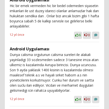
Android Uygulaması
Hic bir emek vermeden hic bir bedel odemeden siyasetin
imkanlari ile ust duzey idareci olanlar anlamazlar hak dan
hukuktan sendika dan . Onlar bizi ancak bizim gibi 1 hafta
boyunca sabah 5 de kalkip servisle ise gelirlerse belki
anlayabilirler.
12 yıl önce
6
0
Android Uygulaması
Dunya calisma orgutunun calisma sureleri ile alakali
yayinladigi 33 sozlesmeden sadece 3 tanesine imza atan
ulkemiz is kazalarinda Avrupa birincisi. Dunya ucuncusu.
Son 9 ayda yaklasik 1400 kisinin is kazalarinda olmesi
maalesef teknik a.s ve hayali sirket habom a.s nin
yoneticilerini korkutmuyor. Cunku her durum ve sartta
olen suclu ilan ediliyor. Vicdan ve merhamet duygulari
gelismedigi icin rahatca uyuyabiliyorlar.
12 yıl önce
4
0