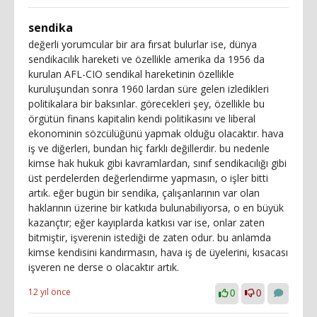
sendika
değerli yorumcular bir ara fırsat bulurlar ise, dünya
sendikacılık hareketi ve özellikle amerika da 1956 da
kurulan AFL-CIO sendikal hareketinin özellikle
kuruluşundan sonra 1960 lardan süre gelen izledikleri
politikalara bir baksınlar. görecekleri şey, özellikle bu
örgütün finans kapitalin kendi politikasını ve liberal
ekonominin sözcülüğünü yapmak olduğu olacaktır. hava
iş ve diğerleri, bundan hiç farklı değillerdir. bu nedenle
kimse hak hukuk gibi kavramlardan, sınıf sendikacılığı gibi
üst perdelerden değerlendirme yapmasın, o işler bitti
artık. eğer bugün bir sendika, çalışanlarının var olan
haklarının üzerine bir katkıda bulunabiliyorsa, o en büyük
kazançtır; eğer kayıplarda katkısı var ise, onlar zaten
bitmiştir, işverenin istediği de zaten odur. bu anlamda
kimse kendisini kandırmasın, hava iş de üyelerini, kısacası
işveren ne derse o olacaktır artık.
12 yıl önce
0
0