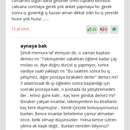
cumartesı bigun daha gelsınler tmm toplantı bıtmıstır.
calısana sormaya gerek yok anket yapmaya hıc gerek
sonra iş guvenlıgı iş kazası aman dıkkat edın bu iş yerınde
huzur yok huzur.........
12 yıl önce
16
0
aynaya bak
Şimdi memura laf etmişsin de, o zaman başkası
demez mi "Teknisyenler sabahtan öğlene kadar çay
molası vs. diye doğru dürüst iş yapmıyor, sonra
vardiya saati yaklaştı mı "Bu saatten sonra bu iş
yetişmez, diğer postaya bırakalım derler" demez mi?
3 adamxsaat lik işi öğleden sonra başlandığı için
sonraki postaya kalır, o postada da yetiştiremedim
der , ertesi güne kalır... Kaç kere gördük demez mi?
Beraber çalışan insanlar, teknisyenlerin bu itiraflarını
kaç kere duymuştur... Kendi içinizde konuşuyorsunuz
bunları. Bence insanlar birbirlerine çamur atmadan
önce, birlik olmayı düşünsünler. Yoksa kimse sütten
çıkma ak kaşık değil... Bunları nereden biliyoruz?