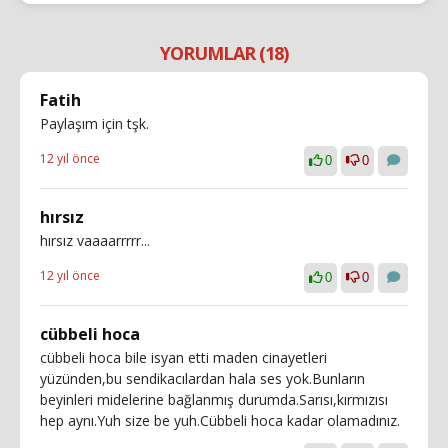
YORUMLAR (18)
Fatih
Paylaşım için tşk.
12 yıl önce
0
0
hırsız
hırsız vaaaarrrrr...
12 yıl önce
0
0
cübbeli hoca
cübbeli hoca bile isyan etti maden cinayetleri
yüzünden,bu sendikacılardan hala ses yok.Bunların
beyinleri midelerine bağlanmış durumda.Sarısı,kırmızısı
hep aynı.Yuh size be yuh.Cübbeli hoca kadar olamadınız.