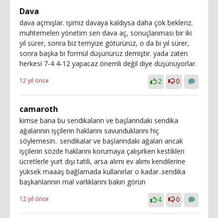
Dava
dava açmışlar. işimiz davaya kaldıysa daha çok bekleriz.
muhtemelen yönetim sen dava aç, sonuçlanması bir iki
yıl sürer, sonra biz temyize götürürüz, o da bi yıl sürer,
sonra başka bi formül düşünürüz demiştir. yada zaten
herkesi 7-4 4-12 yapacaz önemli değil diye düşünüyorlar.
12 yıl önce
2
0
camaroth
kimse bana bu sendikaların ve başlarındaki sendika
ağalarının işçilerin haklarını savunduklarını hiç
söylemesin.. sendikalar ve başlarındaki ağaları ancak
işçilerin sözde haklarını korumaya çalışırken kestikleri
ücretlerle yurt dışı tatili, arsa alımı ev alımı kendilerine
yüksek maaaş bağlamada kullanırlar o kadar..sendika
başkanlarının mal varlıklarını bakın görün
12 yıl önce
4
0