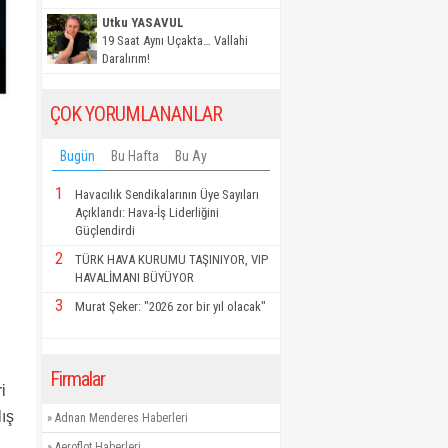
Utku YASAVUL
19 Saat Aynı Uçakta… Vallahi
Daralırım!
ÇOK YORUMLANANLAR
Bugün
Bu Hafta
Bu Ay
1
Havacılık Sendikalarının Üye Sayıları
Açıklandı: Hava-İş Liderliğini
Güçlendirdi
2
TÜRK HAVA KURUMU TAŞINIYOR, VIP
HAVALİMANI BÜYÜYOR
3
Murat Şeker: "2026 zor bir yıl olacak"
Firmalar
i
lış
»
Adnan Menderes Haberleri
»
Aeroflot Haberleri