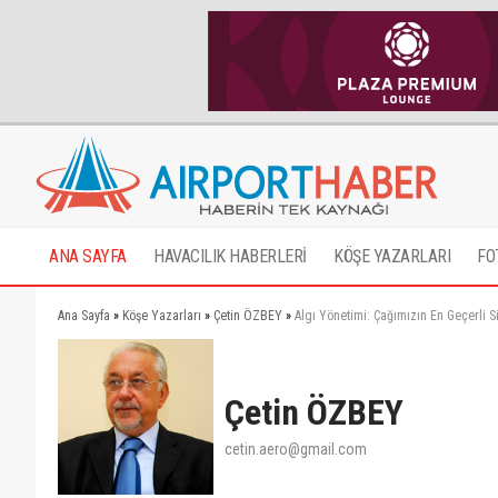
ANA SAYFA
HAVACILIK HABERLERİ
KÖŞE YAZARLARI
FO
Ana Sayfa
»
Köşe Yazarları
»
Çetin ÖZBEY
»
Algı Yönetimi: Çağımızın En Geçerli Si
Çetin ÖZBEY
cetin.aero@gmail.com