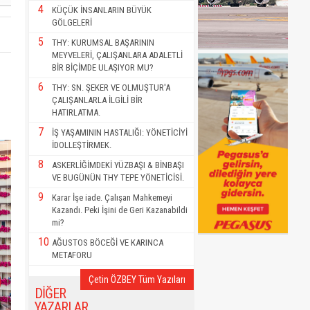
4
KÜÇÜK İNSANLARIN BÜYÜK
GÖLGELERİ
5
THY: KURUMSAL BAŞARININ
MEYVELERİ, ÇALIŞANLARA ADALETLİ
BİR BİÇİMDE ULAŞIYOR MU?
6
THY: SN. ŞEKER VE OLMUŞTUR'A
ÇALIŞANLARLA İLGİLİ BİR
HATIRLATMA.
7
İŞ YAŞAMININ HASTALIĞI: YÖNETİCİYİ
İDOLLEŞTİRMEK.
8
ASKERLİĞİMDEKİ YÜZBAŞI & BİNBAŞI
VE BUGÜNÜN THY TEPE YÖNETİCİSİ.
9
Karar İşe iade. Çalışan Mahkemeyi
Kazandı. Peki İşini de Geri Kazanabildi
mi?
10
AĞUSTOS BÖCEĞİ VE KARINCA
METAFORU
Çetin ÖZBEY Tüm Yazıları
DİĞER
YAZARLAR