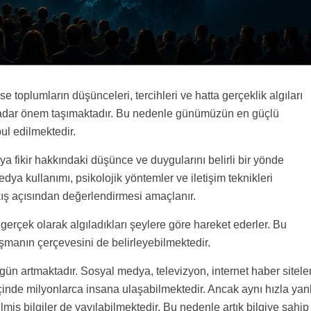
e toplumların düşünceleri, tercihleri ve hatta gerçeklik algıları
kadar önem taşımaktadır. Bu nedenle günümüzün en güçlü
bul edilmektedir.
eya fikir hakkındaki düşünce ve duygularını belirli bir yönde
 medya kullanımı, psikolojik yöntemler ve iletişim teknikleri
bakış açısından değerlendirmesi amaçlanır.
erçek olarak algıladıkları şeylere göre hareket ederler. Bu
ışmanın çerçevesini de belirleyebilmektedir.
n artmaktadır. Sosyal medya, televizyon, internet haber siteler
 içinde milyonlarca insana ulaşabilmektedir. Ancak aynı hızla yan
çilmiş bilgiler de yayılabilmektedir. Bu nedenle artık bilgiye sahip