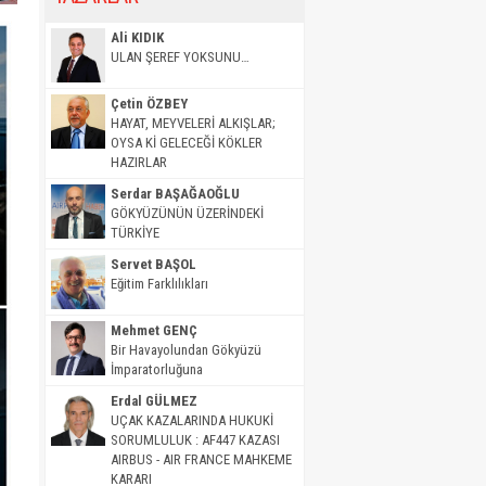
Ali KIDIK
ULAN ŞEREF YOKSUNU…
Çetin ÖZBEY
HAYAT, MEYVELERİ ALKIŞLAR;
OYSA Kİ GELECEĞİ KÖKLER
HAZIRLAR
Serdar BAŞAĞAOĞLU
GÖKYÜZÜNÜN ÜZERİNDEKİ
TÜRKİYE
Servet BAŞOL
Eğitim Farklılıkları
Mehmet GENÇ
Bir Havayolundan Gökyüzü
İmparatorluğuna
Erdal GÜLMEZ
UÇAK KAZALARINDA HUKUKİ
SORUMLULUK : AF447 KAZASI
AIRBUS - AIR FRANCE MAHKEME
KARARI