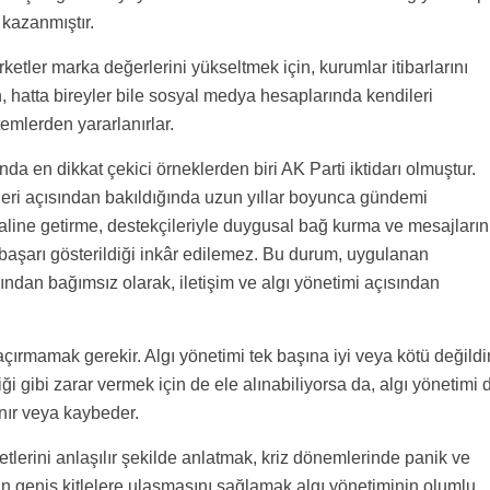
kazanmıştır.
rketler marka değerlerini yükseltmek için, kurumlar itibarlarını
in, hatta bireyler bile sosyal medya hesaplarında kendileri
temlerden yararlanırlar.
da en dikkat çekici örneklerden biri AK Parti iktidarı olmuştur.
jileri açısından bakıldığında uzun yıllar boyunca gündemi
haline getirme, destekçileriyle duygusal bağ kurma ve mesajların
 başarı gösterildiği inkâr edilemez. Bu durum, uygulanan
sından bağımsız olarak, iletişim ve algı yönetimi açısından
ırmamak gerekir. Algı yönetimi tek başına iyi veya kötü değildir
ği gibi zarar vermek için de ele alınabiliyorsa da, algı yönetimi 
nır veya kaybeder.
lerini anlaşılır şekilde anlatmak, kriz dönemlerinde panik ve
in geniş kitlelere ulaşmasını sağlamak algı yönetiminin olumlu