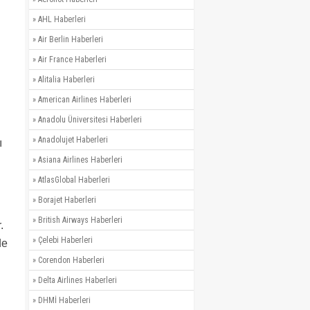
»
AHL Haberleri
»
Air Berlin Haberleri
»
Air France Haberleri
»
Alitalia Haberleri
»
American Airlines Haberleri
»
Anadolu Üniversitesi Haberleri
»
Anadolujet Haberleri
ı
»
Asiana Airlines Haberleri
»
AtlasGlobal Haberleri
»
Borajet Haberleri
»
British Airways Haberleri
.
»
Çelebi Haberleri
de
»
Corendon Haberleri
»
Delta Airlines Haberleri
»
DHMİ Haberleri