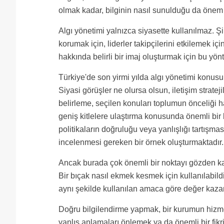
olmak kadar, bilginin nasıl sunulduğu da önem 
Algı yönetimi yalnızca siyasette kullanılmaz. Şi
korumak için, liderler takipçilerini etkilemek iç
hakkında belirli bir imaj oluşturmak için bu yön
Türkiye'de son yirmi yılda algı yönetimi konusun
Siyasi görüşler ne olursa olsun, iletişim strate
belirleme, seçilen konuları toplumun önceliği 
geniş kitlelere ulaştırma konusunda önemli bir
politikaların doğruluğu veya yanlışlığı tartışma
incelenmesi gereken bir örnek oluşturmaktadır.
Ancak burada çok önemli bir noktayı gözden kaç
Bir bıçak nasıl ekmek kesmek için kullanılabildi
aynı şekilde kullanılan amaca göre değer kaza
Doğru bilgilendirme yapmak, bir kurumun hizmet
yanlış anlamaları önlemek ya da önemli bir fikr