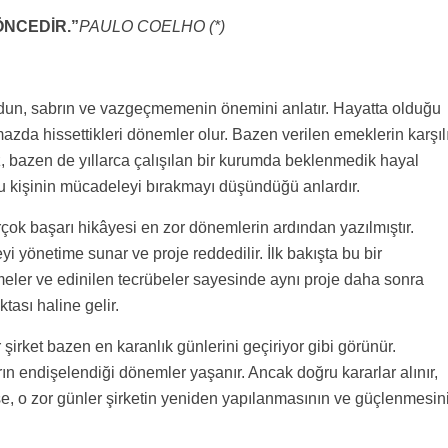
ÖNCEDİR.”
PAULO COELHO (*)
dun, sabrın ve vazgeçmemenin önemini anlatır. Hayatta olduğu
mazda hissettikleri dönemler olur. Bazen verilen emeklerin karşıl
z, bazen de yıllarca çalışılan bir kurumda beklenmedik hayal
çoğu kişinin mücadeleyi bırakmayı düşündüğü anlardır.
birçok başarı hikâyesi en zor dönemlerin ardından yazılmıştır.
eyi yönetime sunar ve proje reddedilir. İlk bakışta bu bir
tmeler ve edinilen tecrübeler sayesinde aynı proje daha sonra
tası haline gelir.
şirket bazen en karanlık günlerini geçiriyor gibi görünür.
ların endişelendiği dönemler yaşanır. Ancak doğru kararlar alınır,
irse, o zor günler şirketin yeniden yapılanmasının ve güçlenmesin