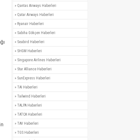
»
Qantas Airways Haberleri
»
Qatar Airways Haberleri
»
Ryanair Haberleri
»
Sabiha Gökçen Haberleri
ığı
»
Seabird Haberleri
»
SHGM Haberleri
»
Singapore Airlines Haberleri
»
Star Alliance Haberleri
»
SunExpress Haberleri
»
TAI Haberleri
»
Tailwind Haberleri
»
TALPA Haberleri
»
TATCA Haberleri
»
TAV Haberleri
in
»
TGS Haberleri