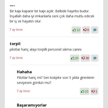
—-
Bir kapı kapanır bir kapı açılır. Belkide hayırlısı budur.
İnşallah daha iyi imkanlarla seni çok daha mutlu edicek
bir iş ve hayatın olur.
7 ay önce
12
0
torpil
pilotlar hariç alayı torpilli personel sıkma canını
7 ay önce
20
30
Hahaha
Pilotlar hariç mi? Sen kokpite son 5 yılda girenlerin
seviyesini gördün mü?
7 ay önce
10
1
Başaramıyorlar