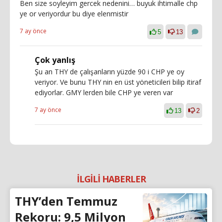
Ben size soyleyim gercek nedenini… buyuk ihtimalle chp
ye or veriyordur bu diye elenmistir
7 ay önce
5
13
Çok yanlış
Şu an THY de çalışanların yüzde 90 i CHP ye oy
veriyor. Ve bunu THY nin en üst yöneticileri bilip itiraf
ediyorlar. GMY lerden bile CHP ye veren var
7 ay önce
13
2
İLGİLİ HABERLER
THY’den Temmuz
Rekoru: 9,5 Milyon