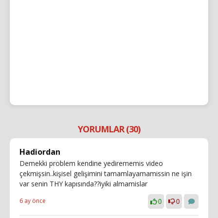
YORUMLAR (30)
Hadiordan
Demekki problem kendine yedirememis video
çekmişsin..kişisel gelişimini tamamlayamamissin ne işin
var senin THY kapısında??iyiki almamislar
6 ay önce
0
0