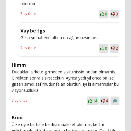
unutma
7 ay önce
0
0
Vay be tgs
Gelip şu haberin altına da ağlamazsın be..
7 ay önce
0
2
Himm
Dudaklari sirkete girmeden sisirtmissin ondan olmamis.
Girdikten sonra sisirtecektin. Ayrica yedi yil once bir ise
girsen simdi sef mudur falan olurdun. Iyi ki almamislar bu
vizyonsuzlukla
7 ay önce
14
4
Broo
Ülke öyle bir hale beldiki maalesef okumak kedini
geliştirmek artık dayın yoksa bir işe yaramıyor. Orada ile