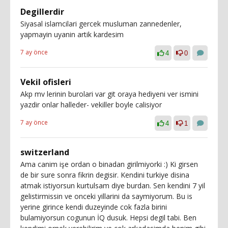
Degillerdir
Siyasal islamcilari gercek musluman zannedenler,
yapmayin uyanin artik kardesim
7 ay önce
4
0
Vekil ofisleri
Akp mv lerinin burolari var git oraya hediyeni ver ismini
yazdir onlar halleder- vekiller boyle calisiyor
7 ay önce
4
1
switzerland
Ama canim işe ordan o binadan girilmiyorki :) Ki girsen
de bir sure sonra fikrin degisir. Kendini turkiye disina
atmak istiyorsun kurtulsam diye burdan. Sen kendini 7 yil
gelistirmissin ve onceki yillarini da saymiyorum. Bu is
yerine girince kendi duzeyinde cok fazla birini
bulamiyorsun cogunun İQ dusuk. Hepsi degil tabi. Ben