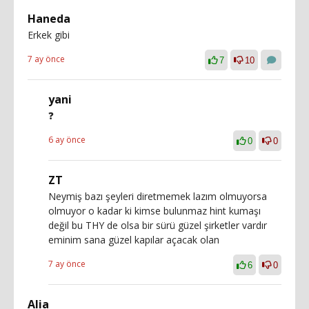
Haneda
Erkek gibi
7 ay önce
7
10
yani
❓
6 ay önce
0
0
ZT
Neymiş bazı şeyleri diretmemek lazım olmuyorsa
olmuyor o kadar ki kimse bulunmaz hint kumaşı
değil bu THY de olsa bir sürü güzel şirketler vardır
eminim sana güzel kapılar açacak olan
7 ay önce
6
0
Alia