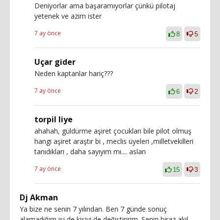
Deniyorlar ama başaramıyorlar çünkü pilotaj
yetenek ve azim ister
7 ay önce
8
5
Uçar gider
Neden kaptanlar hariç???
7 ay önce
6
2
torpil liye
ahahah, güldürme aşiret çocukları bile pilot olmuş
hangi aşiret araştır bi , meclis üyeleri ,milletvekilleri
tanıdıkları , daha sayıyım mı.... aslan
7 ay önce
15
3
Dj Akman
Ya bize ne senin 7 yılından. Ben 7 günde sonuç
alamadığım işi de kişiyi de değiştiririm. Senin biraz akıl