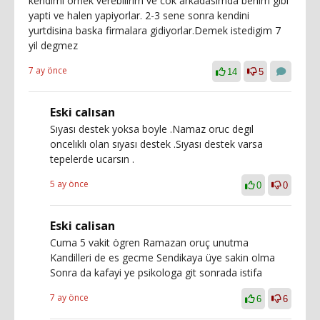
kendimi ornek verebilirim ve cok arkadasimda benim gibi
yapti ve halen yapiyorlar. 2-3 sene sonra kendini
yurtdisina baska firmalara gidiyorlar.Demek istedigim 7
yil degmez
7 ay önce
14
5
Eski calısan
Sıyası destek yoksa boyle .Namaz oruc degıl
oncelıklı olan sıyası destek .Sıyası destek varsa
tepelerde ucarsın .
5 ay önce
0
0
Eski calisan
Cuma 5 vakit ögren Ramazan oruç unutma
Kandilleri de es gecme Sendikaya üye sakin olma
Sonra da kafayi ye psikologa git sonrada istifa
7 ay önce
6
6