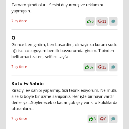
Tamam şimdi olur... Sesini duyurmuş ve reklamını
yapmışsın...
7 ay önce
6
11
Q
Girince ben girdim, ben basardim, olmayinxa kurum suclu
:))) isci cocuguyum ben ilk basvurumda girdim. Tipinden
belli amaci zaten, selfieci tayfa
7 ay önce
37
12
Kötü Ev Sahibi
Kiracıyı ev sahibi yaparmış. Sizi tebrik ediyorum. Ne mutlu
size ki böyle bir azme sahipsiniz. Her işte bir hayır vardır
derler ya....Söylenecek o kadar çok şey var ki o koluklarda
oturanlara....
7 ay önce
8
6