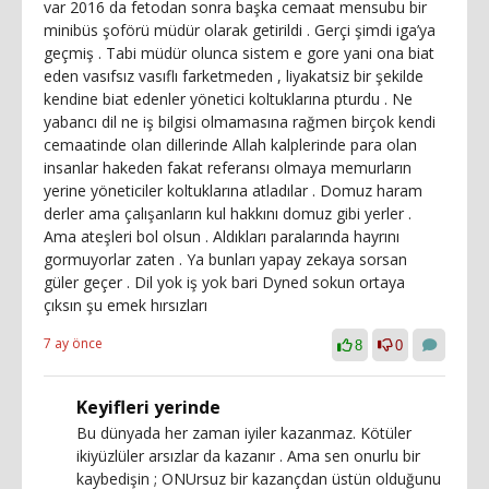
var 2016 da fetodan sonra başka cemaat mensubu bir
minibüs şoförü müdür olarak getirildi . Gerçi şimdi iga’ya
geçmiş . Tabi müdür olunca sistem e gore yani ona biat
eden vasıfsız vasıflı farketmeden , liyakatsiz bir şekilde
kendine biat edenler yönetici koltuklarına pturdu . Ne
yabancı dil ne iş bilgisi olmamasına rağmen birçok kendi
cemaatinde olan dillerinde Allah kalplerinde para olan
insanlar hakeden fakat referansı olmaya memurların
yerine yöneticiler koltuklarına atladılar . Domuz haram
derler ama çalışanların kul hakkını domuz gibi yerler .
Ama ateşleri bol olsun . Aldıkları paralarında hayrını
gormuyorlar zaten . Ya bunları yapay zekaya sorsan
güler geçer . Dil yok iş yok bari Dyned sokun ortaya
çıksın şu emek hırsızları
7 ay önce
8
0
Keyifleri yerinde
Bu dünyada her zaman iyiler kazanmaz. Kötüler
ikiyüzlüler arsızlar da kazanır . Ama sen onurlu bir
kaybedişin ; ONUrsuz bir kazançdan üstün olduğunu