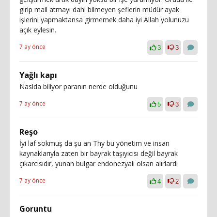
girip mail atmayı dahi bilmeyen şeflerin müdür ayak
işlerini yapmaktansa girmemek daha iyi Allah yolunuzu
açık eylesin.
7 ay önce
3
3
Yağlı kapı
Naslda biliyor paranın nerde olduğunu
7 ay önce
5
3
Reşo
İyi laf sokmuş da şu an Thy bu yönetim ve insan
kaynaklarıyla zaten bir bayrak taşıyıcısı değil bayrak
çıkarcısıdır, yunan bulgar endonezyalı olsan alırlardı
7 ay önce
4
2
Goruntu