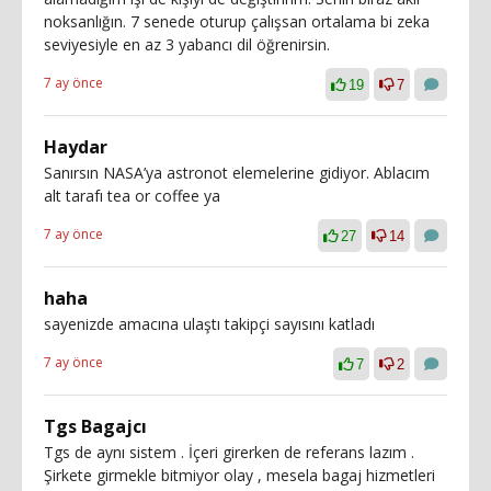
noksanlığın. 7 senede oturup çalışsan ortalama bi zeka
seviyesiyle en az 3 yabancı dil öğrenirsin.
7 ay önce
19
7
Haydar
Sanırsın NASA’ya astronot elemelerine gidiyor. Ablacım
alt tarafı tea or coffee ya
7 ay önce
27
14
haha
sayenizde amacına ulaştı takipçi sayısını katladı
7 ay önce
7
2
Tgs Bagajcı
Tgs de aynı sistem . İçeri girerken de referans lazım .
Şirkete girmekle bitmiyor olay , mesela bagaj hizmetleri