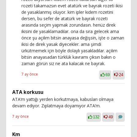
rozeti takamazsın evet atatürk ve bayrak rozeti ikisi
de yasaklanmış oluyor. kim ipler kıdem rozetini
dersen, bu sefer de atatürk ve bayrak rozeti
arasında seçim yapmak zorundasın. henüz direk
ikisini de yasaklamadılar. ona da sıra gelecek ama
önce şu açılım bitsin anayasa değişsin, işte o zaman
ikisi de direk yasak diyecekler. ama şimdi
ürkütmemek için böyle dolaylı yasakladılar. açılım
bitsin anayasadan türklük kavramı çıksın bakın o
zaman görün siz ne ata kalacak ne bayrak.
7 ay önce
69
24
ATA korkusu
ATA’m yattığı yerden korkutmaya, kabusları olmaya
devam ediyor. Zıplatmaya doyamıyor ATA’m.
7 ay önce
132
49
Km