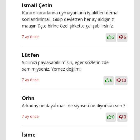
Ismail Çetin
Kurum kararlarına uymayanların iş akitleri derhal
sonlandırılmalı. Gidip devletten her ay aldığınız
maaşın üçte birine özel şirkette çalışabilirsiniz.
7 ay önce
2
6
Lütfen
Sicilinizi paylaşabilir misin, eğer sözlerinizde
samimiyseniz. Yemez değilmi.
7 ay önce
6
10
Orhn
Arkadaş ne dayatması ne siyaseti ne diyorsun sen ?
7 ay önce
0
0
İsime