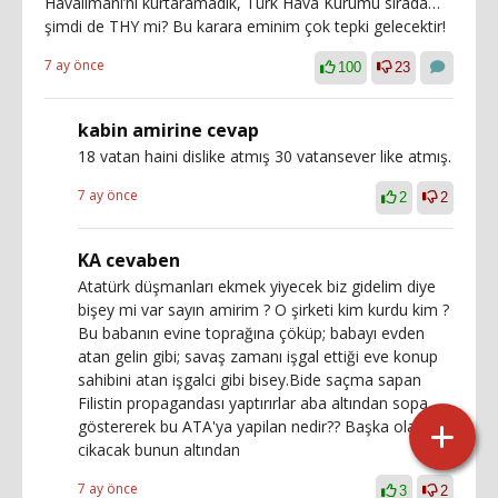
Havalimanı’nı kurtaramadık, Türk Hava Kurumu sırada…
şimdi de THY mi? Bu karara eminim çok tepki gelecektir!
7 ay önce
100
23
kabin amirine cevap
18 vatan haini dislike atmış 30 vatansever like atmış.
7 ay önce
2
2
KA cevaben
Atatürk düşmanları ekmek yiyecek biz gidelim diye
bişey mi var sayın amirim ? O şirketi kim kurdu kim ?
Bu babanın evine toprağına çöküp; babayı evden
atan gelin gibi; savaş zamanı işgal ettiği eve konup
sahibini atan işgalci gibi bisey.Bide saçma sapan
Filistin propagandası yaptırırlar aba altından sopa
göstererek bu ATA'ya yapilan nedir?? Başka olay
cikacak bunun altından
7 ay önce
3
2