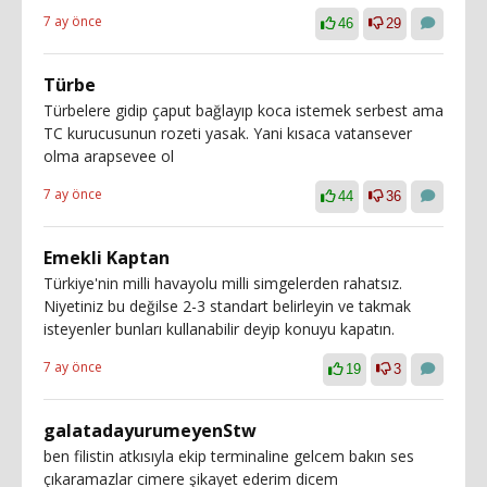
7 ay önce
46
29
Türbe
Türbelere gidip çaput bağlayıp koca istemek serbest ama
TC kurucusunun rozeti yasak. Yani kısaca vatansever
olma arapsevee ol
7 ay önce
44
36
Emekli Kaptan
Türkiye'nin milli havayolu milli simgelerden rahatsız.
Niyetiniz bu değilse 2-3 standart belirleyin ve takmak
isteyenler bunları kullanabilir deyip konuyu kapatın.
7 ay önce
19
3
galatadayurumeyenStw
ben filistin atkısıyla ekip terminaline gelcem bakın ses
çıkaramazlar cimere şikayet ederim dicem