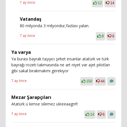
7 ay önce
12
14
Vatandaş
80 milyonda 3 milyondur,fazlası yalan.
7 ay önce
8
6
Ya varya
Ya burası bayrak taşıyıcı şirket insanlar atatürk ve türk
bayrağı rozeti takmasında ne art niyet var ajet pilotları
gibi sakal bırakmakmı gerekiyor
7 ay önce
150
44
Mezar Şarapçıları
Atatürk ü kimse silemez uleeeaagn!!!
7 ay önce
14
6