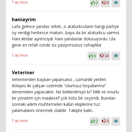
7 ay önce
2
0
haniayrim
Lafa gelince yandas sirket...o ataturkcularin hangi partiye
oy verdigi herkesce malum...baya da bir ataturkcu varmis.
Hani iktidar ayrimciydi. hani yandaslar dolusuyordu. Ula
gene en refah icinde siz yasiyorsunuz cehaplilar
7 ay önce
4
14
Veteriner
Veterinerden başkan yaparsanız , uzmanlık yetileri
dolayısı ile çalışan üzerinde “olumsuz koşullanma”
denemeleri yapacaktır. Ne beklenilmişti ki? Milli ve onurlu
bir yönetim için maalesef çok kötü bir seçimdi. Bundan
sonraki adımı muhtemelen kabin ekiplerine tuz
yalamalarını önermek olabilir. Takipte kalın..
7 ay önce
2
3