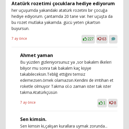
Atatürk rozetimi çocuklara hediye ediyorum
her uçuşumda yakandaki atatürk rozetini bir çocuğa
hediye ediyorum. çantamda 20 tane var. her uçuşta da
bu rozet mutlaka yakamda. gücü yeten çıkartsın
buyursun.
7 ay önce
227
63
Ahmet yaman
Bu yüzden gizleniyorsunuz ya ,sor bakalım ilkeleri
biliyor mu sonra tak bakalım kaç kişiye
takabileceksin.Tebliğ ettiğini temsiz
edemezsen.örnek olamazsın.Kendini de imtihan et
roketle olmuyor Takma ol.o zaman ister tak ister
takma.Atatürkçüsün
7 ay önce
1
8
Sen kimsin.
Sen kimsin ki,çalışan kurallara uymak zorunda...