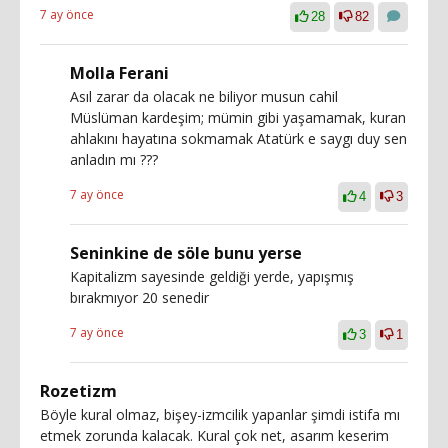
7 ay önce
28
82
Molla Ferani
Asıl zarar da olacak ne biliyor musun cahil
Müslüman kardeşim; mümin gibi yaşamamak, kuran
ahlakını hayatına sokmamak Atatürk e saygı duy sen
anladın mı ???
7 ay önce
4
3
Seninkine de söle bunu yerse
Kapitalizm sayesinde geldiği yerde, yapışmış
bırakmıyor 20 senedir
7 ay önce
3
1
Rozetizm
Böyle kural olmaz, bişey-izmcilik yapanlar şimdi istifa mı
etmek zorunda kalacak. Kural çok net, asarım keserim