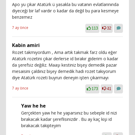
Apo yu çıkar Atatürk ü yasakla bu vatanın evlatlarınında
diyeceği bir laf vardır o kadar da değil bu para kesmeye
benzemez
7 ay önce
113
32
Kabin amiri
Rozet takmıyordum , Ama artık takmak farz oldu eğer
Atatürk rozetini çıkar derlerse id bırakır giderim o kadar
da şerefsiz değiliz. Maaşı kestiniz bişey demedik pazar
mesaisini çaldınız bişey demedik hadi rozet takıyorum
diye Atatürk rozeti buyrun deneyin işten çıkarmayı
7 ay önce
173
41
Yaw he he
Gerçekten yaw he he yaparsınız bu sebeple id nizi
bırakacak kadar şereflisinizdir . Bu ay kaç kişi id
bırakacak takipteyim