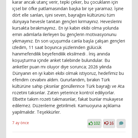
karar ancak utanç verir, tepki çeker, bu çocukların için
içsel bir öfke patlamasından başka bir işe yaramaz. İşine
dört elle sarılan, işini seven, bayrağını kültürünü tüm
dünyaya hevesle tanıtan gençleri kırmayınız. Heveslerini
kursakta bırakmayınız.. En iyi kabin ekibi olma yolunda
emin adımlarla ilerleyen bu gençlerin motivasyonunu
yıkmayınız. En son uçuşumda canla başla çalışan gençleri
izledim, 11 saat boyunca yüzlerinden gülücük
hanımefendilik beyefendilik eksilmedi . İniş anında
koşuşturma içinde anket talebinde bulundular. Bu
anketler puan mı oluyor diye sorunca; 2026 yılında
Dünyanın en iyi kabin ekibi olmak istiyoruz, hedefimiz bu
efendim cevabını aldım. Gururlandım, bırakın Türk
kültürüne sahip çıksınlar gönüllerince Türk bayrağı ve Ata
rozetini taksınlar. Zaten yeterince kontrol ediliyorlar.
Elbette takım rozeti takmasınlar, fakat bunlar mukayese
edilemez. Düzenleme getirilmeli. Kamuoyuna açıklama
yapılmalıdır. Teşekkürler.
7 ay önce
102
16