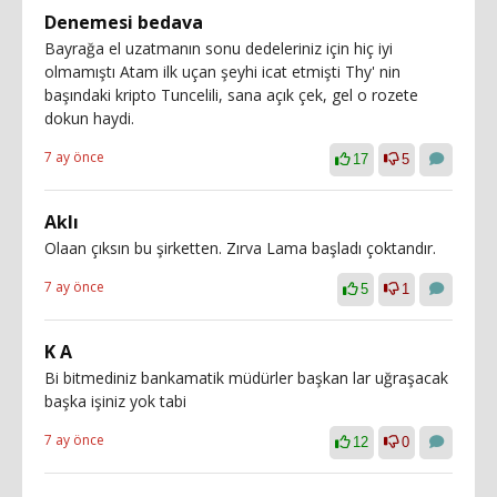
Denemesi bedava
Bayrağa el uzatmanın sonu dedeleriniz için hiç iyi
olmamıştı Atam ilk uçan şeyhi icat etmişti Thy' nin
başındaki kripto Tuncelili, sana açık çek, gel o rozete
dokun haydi.
7 ay önce
17
5
Aklı
Olaan çıksın bu şirketten. Zırva Lama başladı çoktandır.
7 ay önce
5
1
K A
Bi bitmediniz bankamatik müdürler başkan lar uğraşacak
başka işiniz yok tabi
7 ay önce
12
0