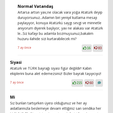
Normal Vatandaş
Artarsa artsın yav,ne olacak vara yoğa Atatürk deyip
duruyorsunuz...Adamın biri yeniyıl kutlama mesajı
paylaşıyor, konuya Atatürkü saygı sevgi ve minnetle
anıyorum diyerek başlıyor, yav ne alakası var Atatürk
le...Siz kafayı bu adamla bozmuşsunuz,bakalım
huzuru ilahide sizi kurtarabilecek mi?
7 ay önce
16
83
Siyasi
Atatürk ve TÜRK bayrağı siyasi figür değildir! Kabin
ekiplerini buna alet edemezsiniz! Bizler bayrak taşıyıcıyız!
7 ay önce
215
60
Mi
Siz bunları tartışırken üyesi olduğunuz ve her ay
aidatlarınızla beslemeye devam ettiğiniz sarı sendika her