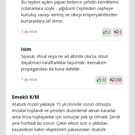
Bu tepkini açılım yapan binlerce şehidin kemiklerini
sızlatanlara söyle .. yiğidom! Cepheden cepheye
kurtuluş savaşı vermiş ve ülkeyi emperyalistlerden
kurtaranlara laf etme..
7 ay önce
2
1
isim
Siyasal, ırksal veya ne ad altında olursa olsun
dayatmacı taraftarlıklar faşizmdir. Kemalizm
propagandası da buna dahildir.
7 ay önce
32
238
Emekli K/M
Atatürk rozeti yaklaşık 15 yıl öncede sorun olmuştu
imzalar toplandı ve yeniden düzenlendi alınan kararlar
ama imza toplayanlar için sonuçlar pek iyi olmadı. Şimdi
yine hortladı bu sorun. Çekin elinizi size o yıldızları
kazandıran kabin ekiplerinim yakasından. Atatürk