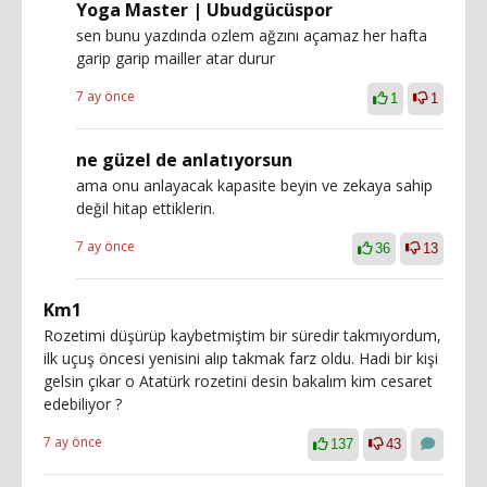
Yoga Master | Ubudgücüspor
sen bunu yazdında ozlem ağzını açamaz her hafta
garip garip mailler atar durur
7 ay önce
1
1
ne güzel de anlatıyorsun
ama onu anlayacak kapasite beyin ve zekaya sahip
değil hitap ettiklerin.
7 ay önce
36
13
Km1
Rozetimi düşürüp kaybetmiştim bir süredir takmıyordum,
ilk uçuş öncesi yenisini alıp takmak farz oldu. Hadi bir kişi
gelsin çıkar o Atatürk rozetini desin bakalım kim cesaret
edebiliyor ?
7 ay önce
137
43