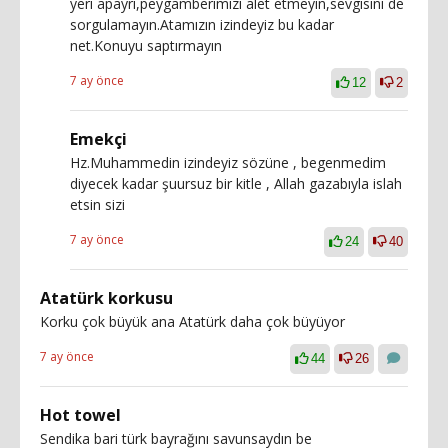
yeri apayrı,peygamberimizi alet etmeyin,sevgisini de
sorgulamayın.Atamızın izindeyiz bu kadar
net.Konuyu saptırmayın
7 ay önce
12
2
Emekçi
Hz.Muhammedin izindeyiz sözüne , begenmedim
diyecek kadar şuursuz bir kitle , Allah gazabıyla islah
etsin sizi
7 ay önce
24
40
Atatürk korkusu
Korku çok büyük ana Atatürk daha çok büyüyor
7 ay önce
44
26
Hot towel
Sendika bari türk bayrağını savunsaydın be