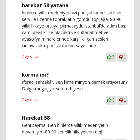
harekat 58 yazana
binlerce yıllık medeniyetinizi padişahlarınız sattı ve
serv ile üzerine toprak atıp gömdü toprağa. 80-90
yıllık hikaye ortaya çıkmasaydı, istanbul’da adım başı
cami değil kilise olacaktı ve sultanahmet ve
ayasofya minarelerinde karşılıklı çan sesleri
çınlayacaktı. padişahlarının sayesinde …
7 ay önce
3
1
korma mı?
İftiracı sahtekâr. Sen kime minyon demek istiyorsun?
Dalga mı geçiyorsun terbiyesiz!
7 ay önce
3
1
Harekat 58
Beni sayma. Ben binlerce yıllık medeniyetin
devamiyim 80 90 senelik hikayelerin değil