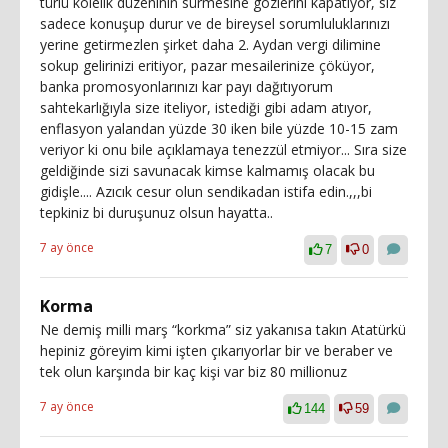
türlü kölelik düzeninin sürmesine gözlerini kapatıyor, siz
sadece konuşup durur ve de bireysel sorumluluklarınızı
yerine getirmezlen şirket daha 2. Aydan vergi dilimine
sokup gelirinizi eritiyor, pazar mesailerinize çöküyor,
banka promosyonlarınızı kar payı dağıtıyorum
sahtekarlığıyla size iteliyor, istediği gibi adam atıyor,
enflasyon yalandan yüzde 30 iken bile yüzde 10-15 zam
veriyor ki onu bile açıklamaya tenezzül etmiyor... Sıra size
geldiğinde sizi savunacak kimse kalmamış olacak bu
gidişle.... Azıcık cesur olun sendikadan istifa edin.,,,bi
tepkiniz bi duruşunuz olsun hayatta..
7 ay önce
7
0
Korma
Ne demiş milli marş “korkma” siz yakanısa takın Atatürkü
hepiniz göreyim kimi işten çıkarıyorlar bir ve beraber ve
tek olun karşında bir kaç kişi var biz 80 millionuz
7 ay önce
144
59