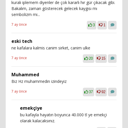
kuralı iplemem diyenler de çok kararlı hır gür çıkacak gibi.
Bakalım, zaman gösterecek gelecek kaygısı mı
sembolizm mi...
7 ay önce
3
1
eski tech
ne kafalara kalmis canim sirket, canim ulke
7 ay önce
20
15
Muhammed
Biz Hz muhammedin izindeyiz
7 ay önce
37
92
emekçiye
bu kafayla hayatın boyunca 40.000 tl ye emekçi
olarak kalacaksınız.