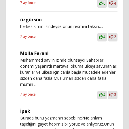
7 ay önce
6
4
özgürsün
herkes kimin izindeyse onun resmini taksın….
7 ay önce
4
2
Molla Ferani
Muhammed sav in izinde olunsaydı Sahabiler
dönemi yaşanırdı martaval okuma ülkeyi savunanlar,
kuranlar ve ülkesi için canla başla mücadele edenler
sizden daha fazla Müslüman sizden daha fazla
mümin ….
7 ay önce
4
3
İpek
Burada bunu yazmanın sebebi ne?Ne anlam
taşıdığını gayet hepimiz biliyoruz ve anlıyoruz.Onun