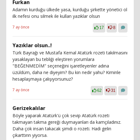
Furkan
Adamın kurduğu ülkede yasa, kurduğu şirkette yönetici ol
ilk nefesi onu silmek ile kullan yazıklar olsun
7 ay önce
17
8
Yazıklar olsun..!
Türk Bayrağı ve Mustafa Kemal Atatürk rozeti takılmasını
yasaklayan bu tebliği eleştiren yorumlara
"BEĞENMEDİM" seçeneğini işaretleyenler adına
üzüldüm, daha ne diyeyim? Bu kin nedir yahu? Kiminle
hesaplaşmaya çalışıyorsunuz?
7 ay önce
62
31
Gerizekalılar
Böyle yaparak Atatürk'ü çok sevip Atatürk rozeti
takmayan takma gereği duymayanları da kamçıladınız.
Daha çok insan takacak şimdi o rozeti. Hadi gelin
çıkarttırın yiyorsa.