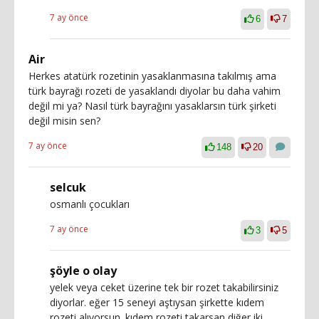
7 ay önce
6
7
Air
Herkes atatürk rozetinin yasaklanmasına takılmış ama
türk bayrağı rozeti de yasaklandı diyolar bu daha vahim
değil mi ya? Nasıl türk bayrağını yasaklarsın türk şirketi
değil misin sen?
7 ay önce
148
20
selcuk
osmanlı çocukları
7 ay önce
3
5
şöyle o olay
yelek veya ceket üzerine tek bir rozet takabilirsiniz
diyorlar. eğer 15 seneyi aştıysan şirkette kıdem
rozeti alıyorsun. kıdem rozeti takarsan diğer iki