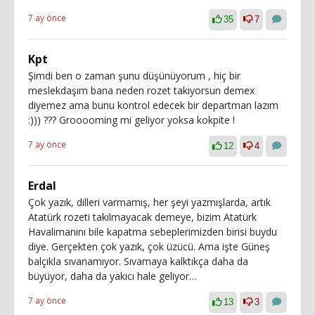
7 ay önce
35
7
Kpt
Şimdi ben o zaman şunu düşünüyorum , hiç bir
meslekdaşım bana neden rozet takıyorsun demex
diyemez ama bunu kontrol edecek bir departman lazım
:))) ??? Grooooming mi geliyor yoksa kokpite !
7 ay önce
12
4
Erdal
Çok yazık, dilleri varmamış, her şeyi yazmışlarda, artık
Atatürk rozeti takılmayacak demeye, bizim Atatürk
Havalimanını bile kapatma sebeplerimizden birisi buydu
diye. Gerçekten çok yazık, çok üzücü. Ama işte Güneş
balçıkla sıvanamıyor. Sıvamaya kalktıkça daha da
büyüyor, daha da yakıcı hale geliyor…
7 ay önce
13
3