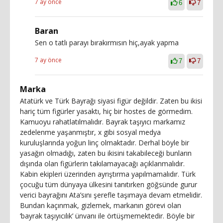
7 ay önce
6
7
Baran
Sen o tatlı parayı bırakırmısın hiç,ayak yapma
7 ay önce
7
7
Marka
Atatürk ve Türk Bayrağı siyasi figür değildir. Zaten bu ikisi
hariç tüm figürler yasaktı, hiç bir hostes de görmedim.
Kamuoyu rahatlatılmalıdır. Bayrak taşıyıcı markamız
zedelenme yaşanmıştır, x gibi sosyal medya
kuruluşlarında yoğun linç olmaktadır. Derhal böyle bir
yasağın olmadığı, zaten bu ikisini takabileceği bunların
dışında olan figürlerin takılamayacağı açıklanmalıdır.
Kabin ekipleri üzerinden ayrıştırma yapılmamalıdır. Türk
çocuğu tüm dünyaya ülkesini tanıtırken göğsünde gurur
verici bayrağını Ata’sını şerefle taşımaya devam etmelidir.
Bundan kaçınmak, gizlemek, markanın görevi olan
‘bayrak taşıyıcılık’ ünvanı ile örtüşmemektedir. Böyle bir