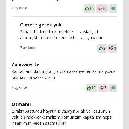
7 ay önce
15
16
Cimere gerek yok
Sana laf edeni direk müebbet cezayla içeri
atarlar,Atatürke laf edeni de baştacı yaparlar
7 ay önce
2
3
Zobizarette
Kaptanların da muşta gibi olan askeriyeden kalma yüzük
takması da yasak olsun
7 ay önce
12
7
Osmanli
Bırakın Atatürk'ü hayatınızı yaşayın.Allah ve resulunun
yolu dışındakiler.kemalizim.komunizim.kapitalizm hepsi
insanı mah veden sacmaliklar