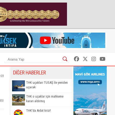
DİĞER HABERLER
0:01
THK uçakları TUSAŞ ile yeniden
uçacak
THK o uçaklar için mahkeme
ası
kararı aldırmış
THK'da Aidat krizi!