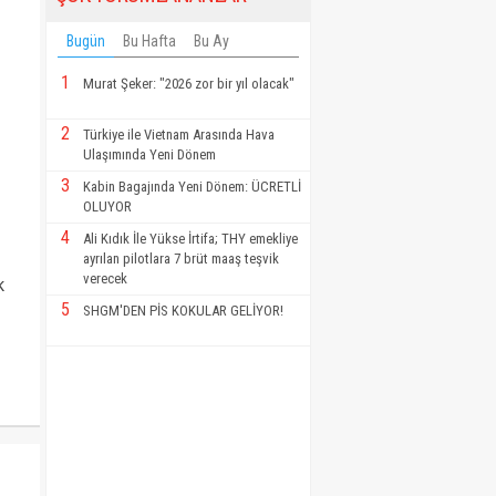
Bugün
Bu Hafta
Bu Ay
1
Murat Şeker: "2026 zor bir yıl olacak"
2
Türkiye ile Vietnam Arasında Hava
Ulaşımında Yeni Dönem
3
Kabin Bagajında Yeni Dönem: ÜCRETLİ
OLUYOR
n
4
Ali Kıdık İle Yükse İrtifa; THY emekliye
ayrılan pilotlara 7 brüt maaş teşvik
verecek
k
5
SHGM'DEN PİS KOKULAR GELİYOR!