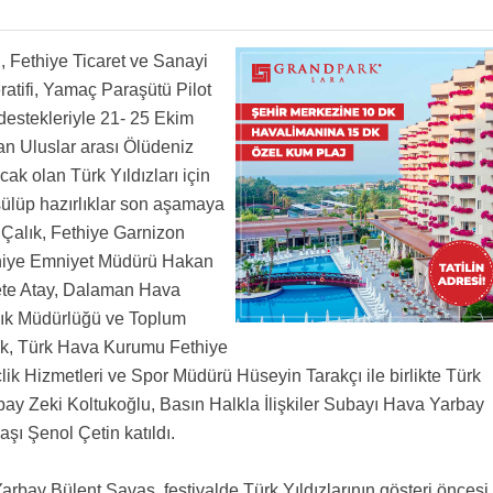
, Fethiye Ticaret ve Sanayi
atifi, Yamaç Paraşütü Pilot
 destekleriyle 21- 25 Ekim
lan Uluslar arası Ölüdeniz
ak olan Türk Yıldızları için
şülüp hazırlıklar son aşamaya
 Çalık, Fethiye Garnizon
thiye Emniyet Müdürü Hakan
ete Atay, Dalaman Hava
ık Müdürlüğü ve Toplum
k, Türk Hava Kurumu Fethiye
k Hizmetleri ve Spor Müdürü Hüseyin Tarakçı ile birlikte Türk
arbay Zeki Koltukoğlu, Basın Halkla İlişkiler Subayı Hava Yarbay
şı Şenol Çetin katıldı.
arbay Bülent Savaş, festivalde Türk Yıldızlarının gösteri öncesi,