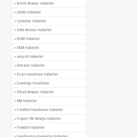
»
British Airways Haberleri
»
Çelebi Haberleri
»
Corendon Haberleri
»
Delta Airlines Haberleri
»
DHMİ Haberleri
»
EASA Haberleri
»
easyJet Haberleri
»
Emirates Haberleri
»
Ercan Havalimanı Haberleri
»
Esenboğa Havalimanı
»
Etihad Airways Haberleri
»
FAA Haberleri
»
Frankfurt Havalimanı Haberleri
»
Fraport TAV Antalya Haberleri
»
Freebird Haberleri
»
Genelkurmay Başkanlığı Haberleri