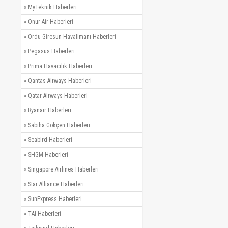
»
MyTeknik Haberleri
»
Onur Air Haberleri
»
Ordu-Giresun Havalimanı Haberleri
»
Pegasus Haberleri
»
Prima Havacılık Haberleri
»
Qantas Airways Haberleri
»
Qatar Airways Haberleri
»
Ryanair Haberleri
»
Sabiha Gökçen Haberleri
»
Seabird Haberleri
»
SHGM Haberleri
»
Singapore Airlines Haberleri
»
Star Alliance Haberleri
»
SunExpress Haberleri
»
TAI Haberleri