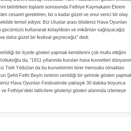
rini belirtirken toplantı sonrasında Fethiye Kaymakamı Ekrem
n cesaret gerektiren, bir o kadar güzel ve onur verici bir olay.
şekilde temsil ediyor. Biz Uluslar arası ölüdeniz Hava Oyunları
üm gücümüzü kullanarak kolaylıkları ve imkânları sağlayacağız
 ve daha güzel bir festival geçireceğiz” dedi.
rildiği bir ilçede gösteri yapmak kendilerini çok mutlu ettiğini
Koltukoğlu da, “1911 yıllarında kurulan hava kuvvetleri dünyanı
Biz Türk Yıldızları da bu kuvvelerinin birer mensubu olmaktan
un Şehit Fethi Beyin isminin verildiği bir şehirde gösteri yapma
lüdeniz Hava Oyunları Festivalinde yaklaşık 30 dakika boyunca
ve Fethiye’deki tatilcilere gösteriyi gösteri alanında izlemeye