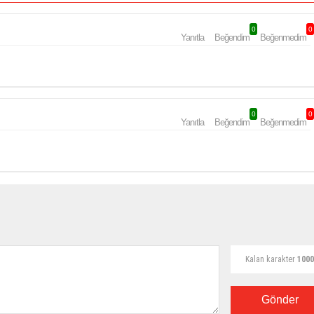
0
0
Yanıtla
Beğendim
Beğenmedim
0
0
Yanıtla
Beğendim
Beğenmedim
Kalan karakter
1000
Gönder