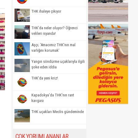
THK ihaleye çıkıyor
THK'da neler oluyor? Öğrenci
velileri isyanda!
Aşçı; 'Amacımız THK'nın mal
varlığını korumak'
Yangın söndürme uçaklarıyla ilgili
şoke eden iddia
THK'da yeni kriz!
Kapadokya'da THK'nın rant
kavgası
THK uçakları Meclis gündeminde
ÇOK YORUMLANANLAR