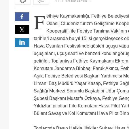
Bir fethiyeli olarak gurur duydum
SOLOTÜRK Baska YOK...!
F
ethiye Kaymakamlığı, Fethiye Belediyesi
Odası, Ölüdeniz turizm Geliştirme Kooper
Kooperatifi. ile Fethiye Tanıtma Vakfının
tarihleri arasında bu yıl 15.’si gerçekleşecek o
Hava Oyunları Festivalinde gösteri uçuşu yapac
uçuş alanı, uçuş saati ve benzeri konular görü
getirildi. Toplantıya Fethiye Kaymakamı Ekrem
Komutanı Jandarma Binbaşı Faruk Akıncı, Fe
Aşık, Fethiye Belediyesi Başkan Yardımcısı M
Limanı Baş Müdürü Yaşar Kasap, Fethiye Sağl
Sağlığı Merkezi Sorumlu Baştabibi Uğur Çoma
Şubesi Başkanı Mustafa Özkaya, Fethiye Gençli
Yıldızları pilotları Filo Komutanı Hava Pilot Y
Bülent Savaş ve Kol Komutanı Hava Pilot Binba
Toplantıda Basın Halkla İlişkiler Subayı Hava Y