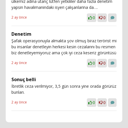
ülkemiz adina utanç lütfen yetkililer daha fazla denetim
yapsin havalimanindaki isyeri çalışanlarina da….
2 ay önce
0
0
Denetim
Şafak operasyonuyla almakta şov olmuş biraz terörist mi
bu insanlar denetleyin herkesi kesin cezalarını bu resmen
biz denetleyemiyoruz ama çok iyi ceza keseriz görüntüsü
2 ay önce
0
0
Sonuç belli
İbretlik ceza verilmiyor, 3,5 gün sonra yine orada görürüz
bunları.
2 ay önce
0
0