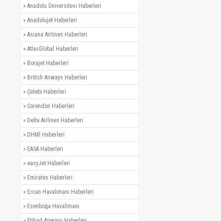
»
Anadolu Üniversitesi Haberleri
»
Anadolujet Haberleri
»
Asiana Airlines Haberleri
»
AtlasGlobal Haberleri
»
Borajet Haberleri
»
British Airways Haberleri
»
Çelebi Haberleri
»
Corendon Haberleri
»
Delta Airlines Haberleri
»
DHMİ Haberleri
»
EASA Haberleri
»
easyJet Haberleri
»
Emirates Haberleri
»
Ercan Havalimanı Haberleri
»
Esenboğa Havalimanı
»
Etihad Airways Haberleri