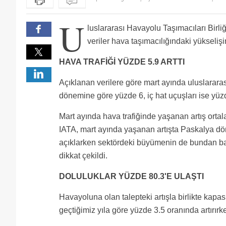
oluşuyor,,en kısa hat,talep var diye bu kadar insafsı
U
luslararası Havayolu Taşımacıları Birliğ
veriler hava taşımacılığındaki yükseli
HAVA TRAFİĞİ YÜZDE 5.9 ARTTI
Açıklanan verilere göre mart ayında uluslararası
dönemine göre yüzde 6, iç hat uçuşları ise yüzd
Mart ayında hava trafiğinde yaşanan artış ortal
IATA, mart ayında yaşanan artışta Paskalya dö
açıklarken sektördeki büyümenin de bundan b
dikkat çekildi.
DOLULUKLAR YÜZDE 80.3'E ULAŞTI
Havayoluna olan talepteki artışla birlikte kapas
geçtiğimiz yıla göre yüzde 3.5 oranında artırırke