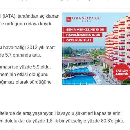
zlık yapılmaz ki yahu,200 euroya avrupanın her yerine uçuluyor!
i (IATA), tarafından açıklanan
şin sürdüğünü ortaya koydu.
 hava trafiği 2012 yılı mart
e 5.7 oranında arttı.
aması ise yüzde 5.9 oldu.
neminin etkisi olduğunu
ağımsız olarak sürdüğüne
itelerde de artış yaşanıyor. Havayolu şirketleri kapasitelerini
n doluluklar da yüzde 1.8'lik bir yükselişle yüzde 80.3'e çıktı.