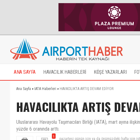
ANA SAYFA
HAVACILIK HABERLERİ
KÖŞE YAZARLARI
FO
Ana Sayfa
»
IATA Haberleri
»
HAVACILIKTA ARTIŞ DEVAM EDİYOR
HAVACILIKTA ARTIŞ DEV
Uluslararası Havayolu Taşımacıları Birliği (IATA), mart ayına ilişki
yüzde 6 oranında arttı.
1
pazartesi günün için ya da önümüzdeki hafta için ista