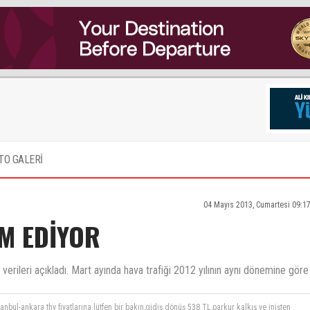
TO GALERİ
04 Mayıs 2013, Cumartesi 09:1
AM EDİYOR
n verileri açıkladı. Mart ayında hava trafiği 2012 yılının aynı dönemine göre
nbul-ankara thy fiyatlarına lütfen bir bakın,gidiş dönüş 538 TL,parkur kalkış ve inişten