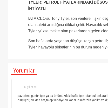
TYLER: PETROL FİYATLARINDAKİ DÜŞÜ
İHTİYATLI
IATA CEO'su Tony Tyler, son verilere ilişkin 
olan talebi artırdığına dikkat çekti. Havacılık 
Tyler, yükselmekte olan pazarlardan gelen ciddi t
Son haftalarda yaşanan düşüşe karşın petrol fiy
Tyler, havayolu şirketlerinin bu durum nedeniyl
Yorumlar
...
~ 13 yıl önce
pazartesi günün için ya da önümüzdeki hafta için istanbul-ankara thy 
oluşuyor,,en kısa hat,talep var diye bu kadar insafsızlık yapılmaz k