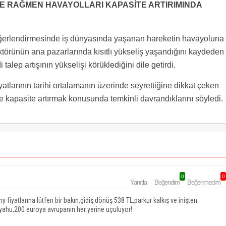
ŞE RAĞMEN HAVAYOLLARI KAPASİTE ARTIRIMINDA
değerlendirmesinde iş dünyasında yaşanan hareketin havayoluna
sektörünün ana pazarlarında kısıtlı yükseliş yaşandığını kaydeden
alep artışının yükselişi körüklediğini dile getirdi.
atlarının tarihi ortalamanın üzerinde seyrettiğine dikkat çeken
e kapasite artırmak konusunda temkinli davrandıklarını söyledi.
0
0
Yanıtla
Beğendim
Beğenmedim
fiyatlarına lütfen bir bakın,gidiş dönüş 538 TL,parkur kalkış ve inişten
i yahu,200 euroya avrupanın her yerine uçuluyor!