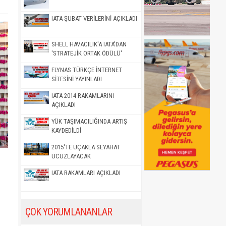
IATA ŞUBAT VERİLERİNİ AÇIKLADI
SHELL HAVACILIK'A IATA'DAN
'STRATEJİK ORTAK ÖDÜLÜ'
FLYNAS TÜRKÇE İNTERNET
SİTESİNİ YAYINLADI
IATA 2014 RAKAMLARINI
AÇIKLADI
YÜK TAŞIMACILIĞINDA ARTIŞ
KAYDEDİLDİ
2015'TE UÇAKLA SEYAHAT
UCUZLAYACAK
IATA RAKAMLARI AÇIKLADI
ÇOK YORUMLANANLAR