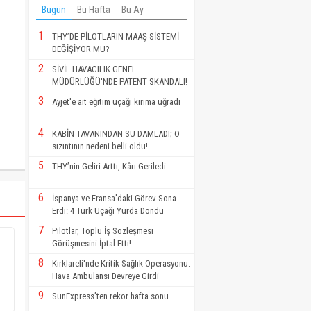
Bugün
Bu Hafta
Bu Ay
1
THY’DE PİLOTLARIN MAAŞ SİSTEMİ
DEĞİŞİYOR MU?
2
SİVİL HAVACILIK GENEL
MÜDÜRLÜĞÜ'NDE PATENT SKANDALI!
3
Ayjet'e ait eğitim uçağı kırıma uğradı
4
KABİN TAVANINDAN SU DAMLADI; O
sızıntının nedeni belli oldu!
5
THY’nin Geliri Arttı, Kârı Geriledi
6
İspanya ve Fransa'daki Görev Sona
Erdi: 4 Türk Uçağı Yurda Döndü
7
Pilotlar, Toplu İş Sözleşmesi
Görüşmesini İptal Etti!
8
Kırklareli'nde Kritik Sağlık Operasyonu:
Hava Ambulansı Devreye Girdi
9
SunExpress’ten rekor hafta sonu