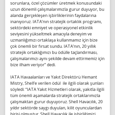
sorunlara, özel çözümler üretmek konusundaki
uzun dönemli çalışmalarımızla gurur duyuyor, bu
alanda gerçekleşen işbirliklerinin faydalarına
inanıyoruz. IATA’nın stratejik ortaklık programı,
sektördeki emniyet ve operasyonel etkinlik
seviyesini yükseltmek amacıyla deneyim ve
uzmanlığımızı ortaklaşa kullanmamız için bize
çok önemli bir fırsat sundu. IATA’nın, 20 yıllık
stratejik ortaklığımızı bu ödülle taçlandırması,
çalışmalarımızı aynı şekilde devam ettirmemiz için
bize ilham veriyor” dedi.
IATA Havaalanları ve Yakıt Direktörü Hemant
Mistry, Shell’e verilen ödül ile ilgili olarak şunları
söyledi: “IATA Yakıt Hizmetleri olarak, yakıtla ilgili
tüm önemli aşamalarda stratejik ortaklarımızla
çalışmaktan gurur duyuyoruz. Shell Havacılık, 20
yıldır sektörde saygı duyulan, kilit oyunculardan
birisi olmuştur. Shell Havacılık ile işbirliğimizi