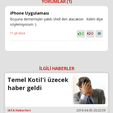
YORUMLAR (1)
iPhone Uygulaması
Boşuna dememişler yakıtı shell den alacaksın . Kelim diye
söylemiyorum :)
11 yıl önce
2
0
İLGİLİ HABERLER
Temel Kotil'i üzecek
haber geldi
IATA Haberleri
2016-04-05 20:22:59