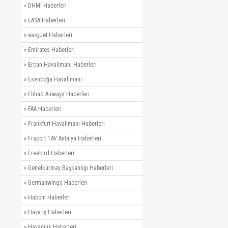
»
DHMİ Haberleri
»
EASA Haberleri
»
easyJet Haberleri
»
Emirates Haberleri
»
Ercan Havalimanı Haberleri
»
Esenboğa Havalimanı
»
Etihad Airways Haberleri
»
FAA Haberleri
»
Frankfurt Havalimanı Haberleri
»
Fraport TAV Antalya Haberleri
»
Freebird Haberleri
»
Genelkurmay Başkanlığı Haberleri
»
Germanwings Haberleri
»
Habom Haberleri
»
Hava İş Haberleri
»
Havacılık Haberleri