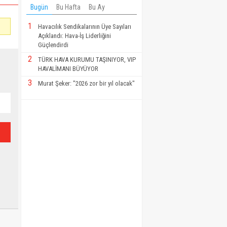
Bugün
Bu Hafta
Bu Ay
1
Havacılık Sendikalarının Üye Sayıları
Açıklandı: Hava-İş Liderliğini
Güçlendirdi
2
TÜRK HAVA KURUMU TAŞINIYOR, VIP
HAVALİMANI BÜYÜYOR
3
Murat Şeker: "2026 zor bir yıl olacak"