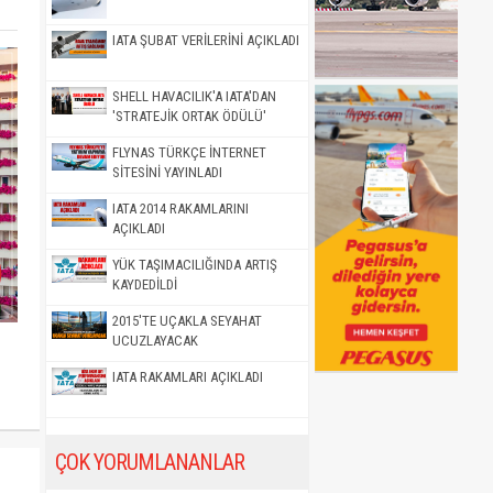
IATA ŞUBAT VERİLERİNİ AÇIKLADI
SHELL HAVACILIK'A IATA'DAN
'STRATEJİK ORTAK ÖDÜLÜ'
FLYNAS TÜRKÇE İNTERNET
SİTESİNİ YAYINLADI
IATA 2014 RAKAMLARINI
AÇIKLADI
YÜK TAŞIMACILIĞINDA ARTIŞ
KAYDEDİLDİ
2015'TE UÇAKLA SEYAHAT
UCUZLAYACAK
IATA RAKAMLARI AÇIKLADI
ÇOK YORUMLANANLAR