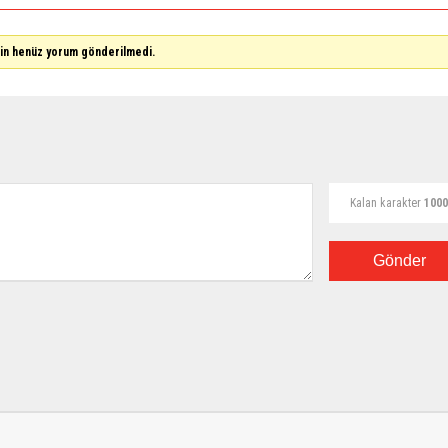
çin henüz yorum gönderilmedi.
Kalan karakter
1000
Gönder