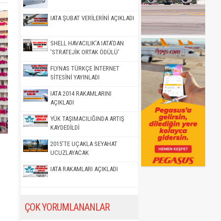
IATA ŞUBAT VERİLERİNİ AÇIKLADI
SHELL HAVACILIK'A IATA'DAN
'STRATEJİK ORTAK ÖDÜLÜ'
FLYNAS TÜRKÇE İNTERNET
SİTESİNİ YAYINLADI
IATA 2014 RAKAMLARINI
AÇIKLADI
YÜK TAŞIMACILIĞINDA ARTIŞ
KAYDEDİLDİ
2015'TE UÇAKLA SEYAHAT
UCUZLAYACAK
IATA RAKAMLARI AÇIKLADI
ÇOK YORUMLANANLAR