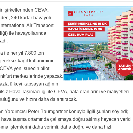
iri şirketlerinden CEVA,
 eden, 240 kadar havayolu
nternational Air Transport
iği) ile havayollarında
adı.
ile her yıl 7,800 ton
ereksiz kağıt kullanımının
 CEVA yeni sürecin pilot
nkfurt merkezlerinde yapacak.
azla ülkeyi kapsayan ağının
sız Hava Taşımacılığı ile CEVA, hata oranlarını ve maliyetleri
ğruluğunu ve hızını daha da arttıracak.
ardımcısı Peter Baumgartner konuyla ilgili şunları söyledi;
 hava taşıma ortamında çalışmaya doğru atılmış heyecan verici
şıma işlemlerini daha verimli, daha doğru ve daha hızlı