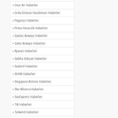
»
Onur Air Haberleri
»
Ordu-Giresun Havalimanı Haberleri
»
Pegasus Haberleri
»
Prima Havacılık Haberleri
»
Qantas Airways Haberleri
»
Qatar Airways Haberleri
»
Ryanair Haberleri
»
Sabiha Gökçen Haberleri
»
Seabird Haberleri
»
SHGM Haberleri
»
Singapore Airlines Haberleri
»
Star Alliance Haberleri
»
SunExpress Haberleri
»
TAI Haberleri
»
Tailwind Haberleri