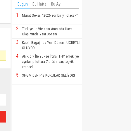
Bugün
Bu Hafta
Bu Ay
1
Murat Şeker: "2026 zor bir yıl olacak"
2
Türkiye ile Vietnam Arasında Hava
Ulaşımında Yeni Dönem
3
Kabin Bagajında Yeni Dönem: ÜCRETLİ
OLUYOR
4
Ali Kıdık İle Yükse İrtifa; THY emekliye
ayrılan pilotlara 7 brüt maaş teşvik
verecek
5
SHGM'DEN PİS KOKULAR GELİYOR!