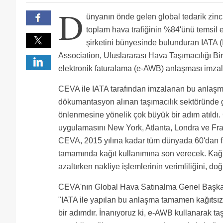
D
ünyanın önde gelen global tedarik zinc
toplam hava trafiğinin %84'ünü temsil
şirketini bünyesinde bulunduran IATA (I
Association, Uluslararası Hava Taşımacılığı Birl
elektronik faturalama (e-AWB) anlaşması imzal
CEVA ile IATA tarafından imzalanan bu anlaşma 
dökumantasyon alınan taşımacılık sektöründe g
önlenmesine yönelik çok büyük bir adım atıldı.
uygulamasını New York, Atlanta, Londra ve Fra
CEVA, 2015 yılına kadar tüm dünyada 60'dan f
tamamında kağıt kullanımına son verecek. Kağıt
azaltırken nakliye işlemlerinin verimliliğini, do
CEVA'nın Global Hava Satınalma Genel Başkan Y
"IATA ile yapılan bu anlaşma tamamen kağıtsız
bir adımdır. İnanıyoruz ki, e-AWB kullanarak ta