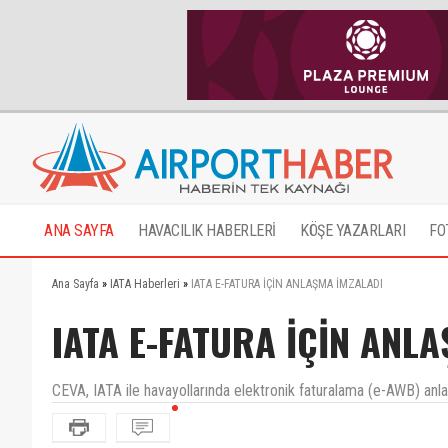
ANA SAYFA
HAVACILIK HABERLERİ
KÖŞE YAZARLARI
FO
Ana Sayfa
»
IATA Haberleri
»
IATA E-FATURA İÇİN ANLAŞMA İMZALADI
IATA E-FATURA İÇİN ANL
CEVA, IATA ile havayollarında elektronik faturalama (e-AWB) anl