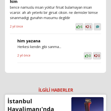
him
bence namuslu insan yoktur firsat bulamayan insan
vcarsir. ah ah yeterki bir girsat ciksin. ne demisler kimse
sinanmadigi gunahin masumu degildir
2 yıl önce
6
1
him yazana
Herkesi kendin gibi sanma...
2 yıl önce
0
0
İLGİLİ HABERLER
İstanbul
Havalimanı'nda