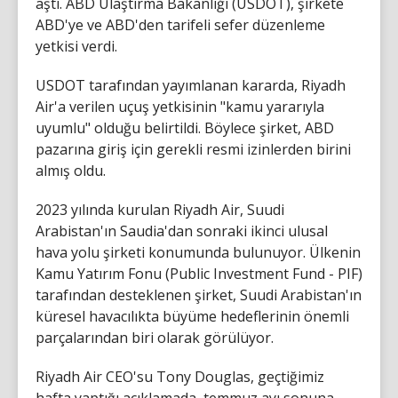
aştı. ABD Ulaştırma Bakanlığı (USDOT), şirkete
ABD'ye ve ABD'den tarifeli sefer düzenleme
yetkisi verdi.
USDOT tarafından yayımlanan kararda, Riyadh
Air'a verilen uçuş yetkisinin "kamu yararıyla
uyumlu" olduğu belirtildi. Böylece şirket, ABD
pazarına giriş için gerekli resmi izinlerden birini
almış oldu.
2023 yılında kurulan Riyadh Air, Suudi
Arabistan'ın Saudia'dan sonraki ikinci ulusal
hava yolu şirketi konumunda bulunuyor. Ülkenin
Kamu Yatırım Fonu (Public Investment Fund - PIF)
tarafından desteklenen şirket, Suudi Arabistan'ın
küresel havacılıkta büyüme hedeflerinin önemli
parçalarından biri olarak görülüyor.
Riyadh Air CEO'su Tony Douglas, geçtiğimiz
hafta yaptığı açıklamada, temmuz ayı sonuna