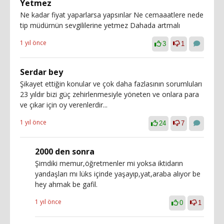
Yetmez
Ne kadar fiyat yaparlarsa yapsınlar Ne cemaaatlere nede
tip müdürnün sevgililerine yetmez Dahada artmalı
1 yıl önce
3
1
Serdar bey
Şikayet ettiğin konular ve çok daha fazlasının sorumluları
23 yıldır bizi güç zehirlenmesiyle yöneten ve onlara para
ve çıkar için oy verenlerdir...
1 yıl önce
24
7
2000 den sonra
Şimdiki memur,öğretmenler mi yoksa iktidarın
yandaşları mı lüks içinde yaşayıp,yat,araba alıyor be
hey ahmak be gafil.
1 yıl önce
0
1