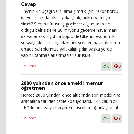
Cevap
Thy'nin 44 uçağı vardı ama şimdiki gibi rekor borcu
da yoktu,az da olsa liyakat,hak, hukuk vardi ya
şimdi? Şehrin nüfusu iç göçle ve afgan,arap ne
olduğu belirsizlerle 20 milyonu geçerse havalimanı
da yapacaksın yol da köprü de.Ülkenin ekonomik
sosyal,hukuki,ticari,ahlaki her yönden hazin durumu
ortada sahiplerinize yalakalığı gidin başka yerde
yapın utanmaz arlanmazlar sürüsü!!!
1 yıl önce
0
3
2000 yulından önce emekli memur
öğretmen
Herkez 2000 yılından önce altlarında son model ithal
arabalarla tatilden tatile kosuyorlarsı, 44 ucak filolu
THY ile bedavaya heryere ucuyorlardı:)) anlay anlat
1 yıl önce
2
7