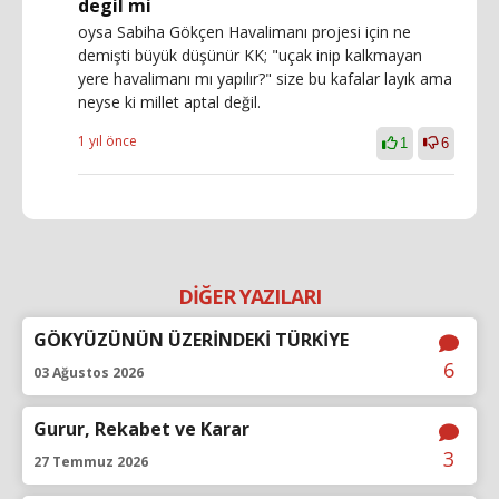
degil mi
oysa Sabiha Gökçen Havalimanı projesi için ne
demişti büyük düşünür KK; "uçak inip kalkmayan
yere havalimanı mı yapılır?" size bu kafalar layık ama
neyse ki millet aptal değil.
1 yıl önce
1
6
DİĞER YAZILARI
GÖKYÜZÜNÜN ÜZERİNDEKİ TÜRKİYE
6
03 Ağustos 2026
Gurur, Rekabet ve Karar
3
27 Temmuz 2026