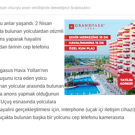
tişim cihazıyla anons verildiğinde demediğinizi bırakmadınız
uk helal olsun Bizimkiler hala star alyans... Yok tektaş alfa Mike kilo
u anlar yaşandı. 2 Nisan
a bulunan yolculardan otizmli
ns yaparak hayalini
dan birinin cep telefonu
gasus Hava Yolları'nın
uşunu icra eden yolcu
nan yolcular arasında bulunan
kta anons yapmak olduğunun
. Uçuş esnasında yolculara
alini gerçekleştirmesi için, interphone (uçak içi iletişim cihazı)
 uçakta bulunan başka bir yolcunu cep telefonu kamerasına