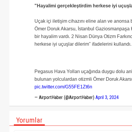
"Hayalimi gerçekleştirdim herkese iyi uçuşla
Uçak içi iletişim cihazını eline alan ve anons
Ömer Doruk Akarsu, İstanbul Gaziosmanpaşa H
bir hayalim vardı. 2 Nisan Dünya Otizm Farkı
herkese iyi uçuşlar dilerim" ifadelerini kullandı.
Pegasus Hava Yolları uçağında duygu dolu anl
bulunan yolculardan otizmli Ömer Doruk Akarsu
pic.twitter.com/G55FE1Zt6n
— AirportHaber (@AirportHaber)
April 3, 2024
Yorumlar