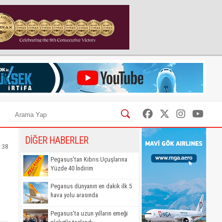
DİĞER HABERLER
2:38
Pegasus’tan Kıbrıs Uçuşlarına
Yüzde 40 İndirim
Pegasus dünyanın en dakik ilk 5
hava yolu arasında
Pegasus'ta uzun yılların emeği