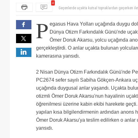
Geçenlerde uçakta kutsal topraklardan geçerken ile
4
Çok güzel bir anons Tebrikler
Yeminle bizim pörsırlardan daha iyi anons yapıyor çoc
P
tebrikler ömer
egasus Hava Yolları uçağında duygu dol
Dünya Otizm Farkındalık Günü'nde uçakt
Ömer Doruk Akarsu, yolcu uçağında ano
gerçekleştirdi. O anlar uçakta bulunan yolcular
kamerasına yansıdı.
2 Nisan Dünya Otizm Farkındalık Günü'nde Pe
PC2674 sefer sayılı Sabiha Gökçen-Ankara uç
uçağında duygusal anlar yaşandı. Uçakta bulu
otizmli Ömer Doruk Akarsu'nun hayalinin uça
öğrenilmesi üzerine kabin ekibi harekete geçti
yapılan kısa bilgilendirmenin ardından anons hay
Ömer Doruk Akarsu'ya teslim edilirken o anlar
yansıdı.