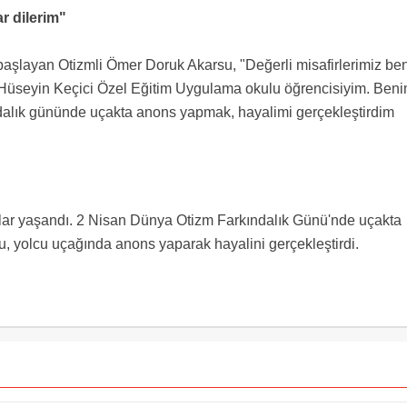
r dilerim"
a başlayan Otizmli Ömer Doruk Akarsu, "Değerli misafirlerimiz be
üseyin Keçici Özel Eğitim Uygulama okulu öğrencisiyim. Ben
ndalık gününde uçakta anons yapmak, hayalimi gerçekleştirdim
ar yaşandı. 2 Nisan Dünya Otizm Farkındalık Günü'nde uçakta
, yolcu uçağında anons yaparak hayalini gerçekleştirdi.