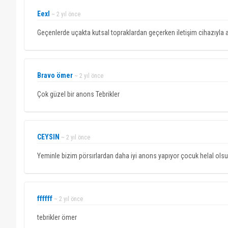
Eexl
~ 2 yıl önce
Geçenlerde uçakta kutsal topraklardan geçerken iletişim cihazıyla 
Bravo ömer
~ 2 yıl önce
Çok güzel bir anons Tebrikler
CEYSIN
~ 2 yıl önce
Yeminle bizim pörsırlardan daha iyi anons yapıyor çocuk helal olsun 
ffffff
~ 2 yıl önce
tebrikler ömer