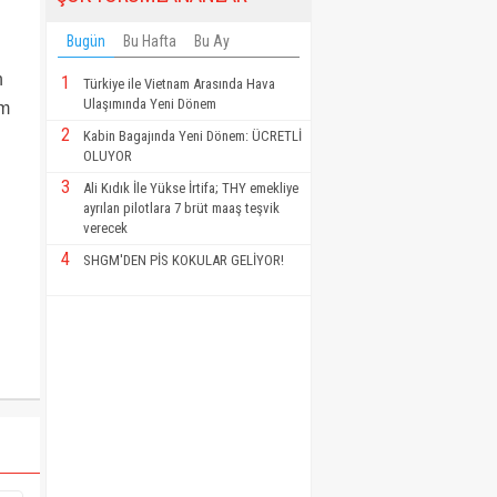
Bugün
Bu Hafta
Bu Ay
n
1
Türkiye ile Vietnam Arasında Hava
Ulaşımında Yeni Dönem
im
2
Kabin Bagajında Yeni Dönem: ÜCRETLİ
OLUYOR
3
Ali Kıdık İle Yükse İrtifa; THY emekliye
ayrılan pilotlara 7 brüt maaş teşvik
verecek
4
SHGM'DEN PİS KOKULAR GELİYOR!