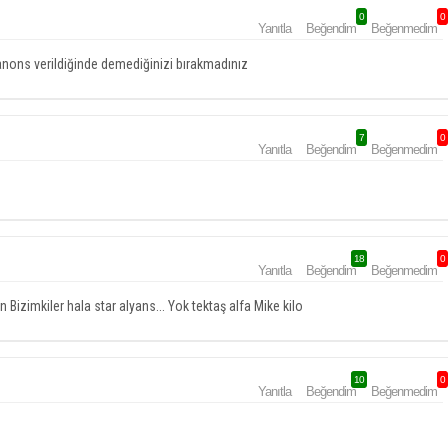
0
0
Yanıtla
Beğendim
Beğenmedim
anons verildiğinde demediğinizi bırakmadınız
7
0
Yanıtla
Beğendim
Beğenmedim
18
0
Yanıtla
Beğendim
Beğenmedim
Bizimkiler hala star alyans... Yok tektaş alfa Mike kilo
10
0
Yanıtla
Beğendim
Beğenmedim