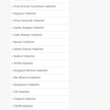
»
Ordu-Giresun Havalimanı Haberleri
»
Pegasus Haberleri
»
Prima Havacılık Haberleri
»
Qantas Airways Haberleri
»
Qatar Airways Haberleri
»
Ryanair Haberleri
»
Sabiha Gökçen Haberleri
»
Seabird Haberleri
»
SHGM Haberleri
»
Singapore Airlines Haberleri
»
Star Alliance Haberleri
»
SunExpress Haberleri
»
TAI Haberleri
»
Tailwind Haberleri
»
TALPA Haberleri