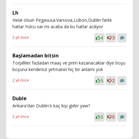
Lh
Helal olsun Pegasusa.Varsova,Lizbon,Dublin farklı
hatlar.Yolcu var mi acaba da bu hatlar acıliyor
2 yıl önce
4
3
Başlamadan bitsin
Torpilliler fazladan maaş ve prim kazanacaklar diye boşu
boşuna kendimizi yırtmanın hiç bir anlamı yok
2 yıl önce
5
2
Duble
Ankara'dan Dublin'e kaç kişi gider yaw?
2 yıl önce
5
5