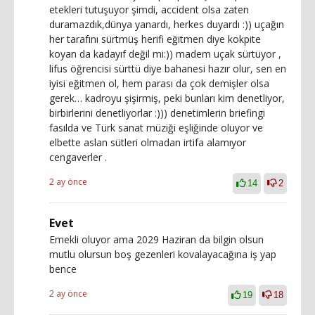
etekleri tutuşuyor şimdi, accident olsa zaten
duramazdık,dünya yanardı, herkes duyardı :)) uçağın
her tarafını sürtmüş herifi eğitmen diye kokpite
koyan da kadayıf değil mi:)) madem uçak sürtüyor ,
lifus öğrencisi sürttü diye bahanesi hazır olur, sen en
iyisi eğitmen ol, hem parası da çok demişler olsa
gerek… kadroyu şişirmiş, peki bunları kim denetliyor,
birbirlerini denetliyorlar :))) denetimlerin briefingi
fasılda ve Türk sanat müziği eşliğinde oluyor ve
elbette aslan sütleri olmadan irtifa alamıyor
cengaverler .
2 ay önce
14
2
Evet
Emekli oluyor ama 2029 Haziran da bilgin olsun
mutlu olursun boş gezenleri kovalayacağına iş yap
bence
2 ay önce
19
18