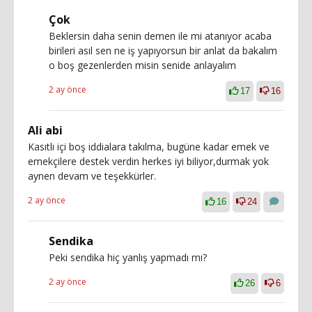
Çok
Beklersin daha senin demen ile mi atanıyor acaba
birileri asıl sen ne iş yapıyorsun bir anlat da bakalım
o boş gezenlerden misin senide anlayalım
2 ay önce
17
16
Ali abi
Kasıtlı içi boş iddialara takılma, bugüne kadar emek ve
emekçilere destek verdin herkes iyi biliyor,durmak yok
aynen devam ve teşekkürler.
2 ay önce
16
24
Sendika
Peki sendika hiç yanlış yapmadı mı?
2 ay önce
26
6