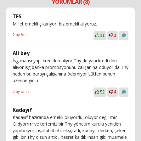
YORUMLAR (8)
TFS
Millet emekli çıkarıyor, biz emekli alıyoruz.
2 ay önce
11
3
Ali bey
İsg maaşı yapı krediden alıyor,Thy de yapı kredi den
alıyor.İsg banka promosyonunu çalışanına ödüyor da Thy
neden bu parayı çalışanına ödemiyor Lütfen bunun
üzerine gidin
2 ay önce
52
4
Kadayıf
Kadayıf haziranda emekli oluyordu, oluyor değil mi?
Giidyorrrrr ve tertemiz bir Thy yönetim kurulu yeniden
yapılanıyor inşallahhhhh, ekşi,tatlı, kadayıf derken, şeker
gibi bir Thy olsun artık , hasret kaldık insan gibi muamele