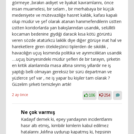
görmeye ,bırakın aidiyet ve liyakat kavramlarını, önce
insan muamelesi, bir selam , bir merhabaya bir küçük
medeniyete ve mütevaziliğe hasret kaldık, kafası kapalı
olup müdür ve şef olarak atanan hanımefendilerin üstten
üstten koridorlarda yan bakışlarından usandık, selüllitli
kocaman bedenine giydiği daracık kısa kötü görüntü
veren sözde atatürkcü laiklik diye diğer görüşe inat hal ve
hareketlere giren ötekileştirici tiplerden de sıkıldık ,
havacılığın uçuş kısmında politika ve ayrımcılıktan usandık
….uçuş bünyesindeki müdür şefleri de bir tarayın, şirketin
en kritik alanlarında masa altına sinmiş yıllardır ne iş
yaptığı belli olmayan gereksiz bir sürü departman ve
yüzlerce şef var , ne iş yapar bu kişiler tam olarak ?
Güzelim şirketi temizleyin artık!
2 ay önce
106
254
Ne çok varmış
Kadayıf demek ki, epey yandaşının incidentlarını
hasır altı etmiş, kimbilir kimlerin kabul edilmez
hatalarını ,kılıfına uydurup kapatmış ki, hepsinin