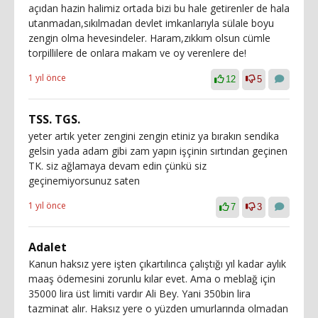
açıdan hazin halimiz ortada bizi bu hale getirenler de hala
utanmadan,sıkılmadan devlet imkanlarıyla sülale boyu
zengin olma hevesindeler. Haram,zıkkım olsun cümle
torpillilere de onlara makam ve oy verenlere de!
1 yıl önce
12
5
TSS. TGS.
yeter artık yeter zengini zengin etiniz ya bırakın sendika
gelsin yada adam gibi zam yapın işçinin sırtından geçinen
TK. siz ağlamaya devam edin çünkü siz
geçinemiyorsunuz saten
1 yıl önce
7
3
Adalet
Kanun haksız yere işten çıkartılınca çalıştığı yıl kadar aylık
maaş ödemesini zorunlu kılar evet. Ama o meblağ için
35000 lira üst limiti vardır Ali Bey. Yani 350bin lira
tazminat alır. Haksız yere o yüzden umurlarında olmadan