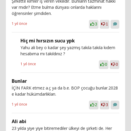
Şirkette kimler iş veren vekilidir. Bunların tazminat hakkı
var mıdır? Etme bulma dünyası onlarda haklarını
öğrensinler şimdiden.
1 yıl önce
3
1
Hiç mi hırsızın sucu ypk
Yahu ali bey o kadar şey yazmış takıla takıla kıdem
hesabıma mı takıldınız ?
1 yıl önce
0
0
Bunlar
İÇİN FARK etmez a.ç ya da b.e. BOP çocuğu bunlar.2028
e kadar hükümdarlıkları.
1 yıl önce
2
3
Ali abi
23 yılda yiye yiye bitiremediler ülkeyi de şirketi de. Her