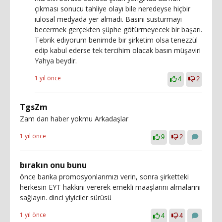
çıkması sonucu tahliye olayı bile neredeyse hiçbir
ıulosal medyada yer almadı. Basını susturmayı
becermek gerçekten şüphe götürmeyecek bir başarı.
Tebrik ediyorum benimde bir şirketim olsa tenezzül
edip kabul ederse tek tercihim olacak basın müşaviri
Yahya beydir.
1 yıl önce
4
2
TgsZm
Zam dan haber yokmu Arkadaşlar
1 yıl önce
9
2
bırakın onu bunu
önce banka promosyonlarımızı verin, sonra şirketteki
herkesin EYT hakkını vererek emekli maaşlarını almalarını
sağlayın. dinci yiyiciler sürüsü
1 yıl önce
4
4