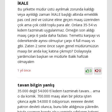
İKALE
Bu şirkette müdür üstü ayrılmak zorunda kaldığı
veya ayrıldığı zaman İKALE başlığı altında emeklilik
pas ced zed ve üstüne eline geçen maaş üzerinden
çok ama çok ciddi toplu para alır. Onlara 35-54 vs
kıdem tazminatı uygulanmaz. Örneğin son aldığı
maaş çarpı 6 yada daha fazlası. Temettü karpayı vs
ödenirkende aynısı olmuştur çarpı 4 full maaş vs
gibi. Zaten 2 sene önce sayın genel müdürümüzün
maaşı bir anda kaç katına çıkmıştı? Dolayısıyla
yardımcıları başkan ve müdürle Balık hafızalı
olmayalım
1 yıl önce
3
0
tavan bilgin yanlış
35.000 değil 54.000 tl kıdem tazminatı tavanı… ama
o da komik. 700.000 maaş alan bir pilota işten
çıkınca aylık 54.000 tl ödüyorsun. eeeeee devlet
patron devleti olunca, bunu bile aldığınıza şükredin.
böyle seçmen bende olsa yeminle sıfırlarım kıdemi.