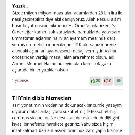
Yazık..
Bizde milyon milyon maaş alan adamlardan 28 bin lira ile
nasıl geçinebiliriz diye akıl danışıyoruz. Allah Resulü a.s.m
hasırda yatmasının hikmetini Hz Ömer'e anlatırken, Ya
Ömer eğer karnım tok saraylarda pamuklarda yatarsam
ümmetimin açlarının halini anlayamam mealinde ders
vermiş ümmetinin idarecilerine TOK olursanız idareniz
altındaki açları anlayamazsınız mesajı vermiştir. Asırlar
öncesinden verdiği mesajı alanlara rahmet olsun, adı
Ahmet Mehmet Hasan hüseyin olan karnı tok gözü
açlarada binler yazıklar olsun
1 yıl önce
20
0
THY'nin dilsiz hizmetları
THY yönetiminin vicdanına dokunacak bir cümle yazayım
diyorum fakat anlaşlıyorki sükut etmiş tefessüh etmiş
çürümüş vicdanları. Ne desek acaba eskilerin dediği gibi
kıyası binnefsinizi harekete getiririz. Yahu sizde hiç mi
insaf kalmadı bari enflasyon oranında zam yapın bizimde