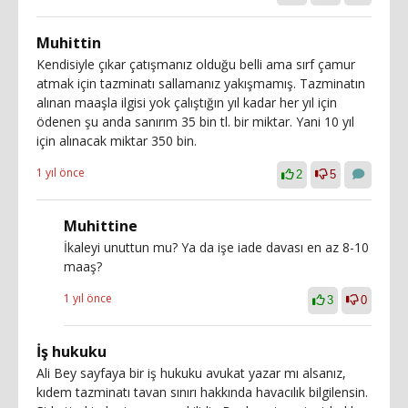
Muhittin
Kendisiyle çıkar çatışmanız olduğu belli ama sırf çamur
atmak için tazminatı sallamanız yakışmamış. Tazminatın
alınan maaşla ilgisi yok çalıştığın yıl kadar her yıl için
ödenen şu anda sanırım 35 bin tl. bir miktar. Yani 10 yıl
için alınacak miktar 350 bin.
1 yıl önce
2
5
Muhittine
İkaleyi unuttun mu? Ya da işe iade davası en az 8-10
maaş?
1 yıl önce
3
0
İş hukuku
Ali Bey sayfaya bir iş hukuku avukat yazar mı alsanız,
kıdem tazminatı tavan sınırı hakkında havacılık bilgilensin.