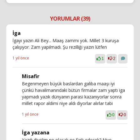
YORUMLAR (39)
İga
İgayı yazın Ali Bey... Maaş zammı yok. Millet 3 kuruşa
çalışıyor. Zam yapılmadı. Şu rezilliği yazın lütfen
1 yıl önce
1
2
Misafir
Begenmeyen büyük baslardan galiba maaşı iyi
çünkü havalimanındaki bütün firmalar zam yaptı iga
yapmadı yazık dünyanın parasi kazanıyorlar sonra
millet rapor aldimi niye aldı diyorlar alırlar tabi
1 yıl önce
0
0
İga yazana
Yazdı diyelim ne olacak,ne fark edecek? Niye