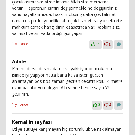
çocuklarımız var bizde insanız Allah size merhamet
versin. Taşeronun İsmini değiştirmekle ne değiştirdiniz
yahu hayatlarımızda. Baskı mobbing daha çok talimat
daha çok profesyonellik daha çok hizmet isteyip sefalete
mahkum etmek hangi dinin esasatında var. Rabbim size
ya insaf versin yada bildiği gibi yapsın..
1 yıl önce
11
0
Adalet
Kim ne derse desin adam kral yakisiyor bu makama
isinide iyi yapiyor hatta bana kalsa isten gucten
anlamayan bos bos zaman geciren cekatin kolu iki metre
uzun pacalar yere degen A.b yerine bence sayin Y.U
getiririm.
1 yıl önce
3
4
Kemal in tayfası
Etliye sütlüye karışmayan hiç sorumluluk ve risk almayan