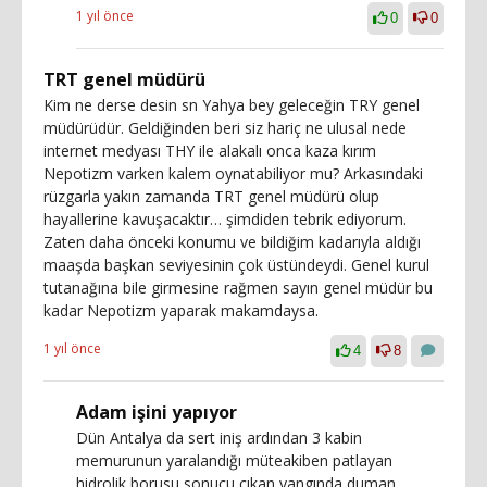
1 yıl önce
0
0
TRT genel müdürü
Kim ne derse desin sn Yahya bey geleceğin TRY genel
müdürüdür. Geldiğinden beri siz hariç ne ulusal nede
internet medyası THY ile alakalı onca kaza kırım
Nepotizm varken kalem oynatabiliyor mu? Arkasındaki
rüzgarla yakın zamanda TRT genel müdürü olup
hayallerine kavuşacaktır… şimdiden tebrik ediyorum.
Zaten daha önceki konumu ve bildiğim kadarıyla aldığı
maaşda başkan seviyesinin çok üstündeydi. Genel kurul
tutanağına bile girmesine rağmen sayın genel müdür bu
kadar Nepotizm yaparak makamdaysa.
1 yıl önce
4
8
Adam işini yapıyor
Dün Antalya da sert iniş ardından 3 kabin
memurunun yaralandığı müteakiben patlayan
hidrolik borusu sonucu çıkan yangında duman