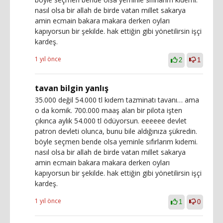
nasıl olsa bir allah de birde vatan millet sakarya
amin ecmain bakara makara derken oyları
kapıyorsun bir şekilde. hak ettiğin gibi yönetilirsin işçi
kardeş.
1 yıl önce
2
1
tavan bilgin yanlış
35.000 değil 54.000 tl kıdem tazminatı tavanı… ama
o da komik. 700.000 maaş alan bir pilota işten
çıkınca aylık 54.000 tl ödüyorsun. eeeeee devlet
patron devleti olunca, bunu bile aldığınıza şükredin.
böyle seçmen bende olsa yeminle sıfırlarım kıdemi.
nasıl olsa bir allah de birde vatan millet sakarya
amin ecmain bakara makara derken oyları
kapıyorsun bir şekilde. hak ettiğin gibi yönetilirsin işçi
kardeş.
1 yıl önce
1
0