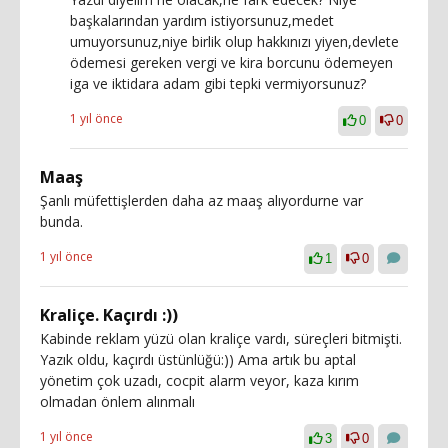
başkalarından yardım istiyorsunuz,medet
umuyorsunuz,niye birlik olup hakkınızı yiyen,devlete
ödemesi gereken vergi ve kira borcunu ödemeyen
iga ve iktidara adam gibi tepki vermiyorsunuz?
1 yıl önce
0
0
Maaş
Şanlı müfettişlerden daha az maaş alıyordurne var
bunda.
1 yıl önce
1
0
Kraliçe. Kaçırdı :))
Kabinde reklam yüzü olan kraliçe vardı, süreçleri bitmişti.
Yazık oldu, kaçırdı üstünlüğü:)) Ama artık bu aptal
yönetim çok uzadı, cocpit alarm veyor, kaza kırım
olmadan önlem alınmalı
1 yıl önce
3
0