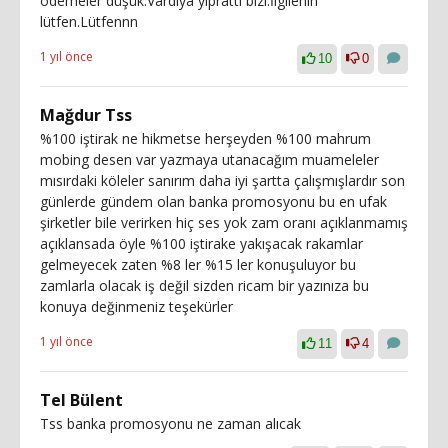
ödemeler düşük.Vardiya yıprattı bizi.İlgilenin
lütfen.Lütfennn
1 yıl önce
10
0
Mağdur Tss
%100 iştirak ne hikmetse herşeyden %100 mahrum
mobing desen var yazmaya utanacağım muameleler
mısırdaki köleler sanırım daha iyi şartta çalışmışlardır son
günlerde gündem olan banka promosyonu bu en ufak
şirketler bile verirken hiç ses yok zam oranı açıklanmamış
açıklansada öyle %100 iştirake yakışacak rakamlar
gelmeyecek zaten %8 ler %15 ler konuşuluyor bu
zamlarla olacak iş değil sizden ricam bir yazınıza bu
konuya değinmeniz teşekürler
1 yıl önce
11
4
Tel Bülent
Tss banka promosyonu ne zaman alıcak