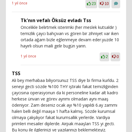
1 yıl önce
23
10
Tk'nın vefalı Öksüz evladı Tss
Oncelikle belirtmek isterimki (her meslek kutsaldır )
temizlik çaycı bahçıvan vs gören bir zihniyet var iken
ortada ağam bizle eğlenmeye devam eder.yuzde 10
hayırlı olsun maili gelir bugün yarın.
1 yıl önce
2
0
TSS
Ali bey merhabaa biliyorsunuz TSS diye bi firma kurldu. 2
seneyi gecti sözde %100 THY iştiraki fakat temizliğinden
çaycısına operasyonun da ki personeline kadar alt kadro
herkese ünvan ve görev ayrımı olmadan aynı maaş
ödeniyor. Zam deseniz ocak ayı %10 yapıldı 6.ay zammı
halen belli değil maaşa 1 hafta kalmış. Sözde kurumsal
olmaya çalışılıyor fakat kurumsallık yerlerde. Vardiya
primleri mesailer diplerde. Airpak maaşları TSS yi gecti.
Bu konu ile ilgilerinizi ve yazılarınızı beklemekteyiz.