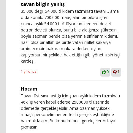
tavan bilgin yanlış
35.000 değil 54.000 tl kıdem tazminatı tavanı… ama
o da komik. 700.000 maaş alan bir pilota işten
çıkınca aylık 54.000 tl ödüyorsun. eeeeee devlet
patron devleti olunca, bunu bile aldığınıza şükredin.
böyle seçmen bende olsa yeminle sıfırlarım kıdemi.
nasıl olsa bir allah de birde vatan millet sakarya
amin ecmain bakara makara derken oyları
kapıyorsun bir şekilde. hak ettiğin gibi yönetilirsin işçi
kardeş.
1 yıl önce
0
1
Hocam
Tavan üst sınırı aştığı için şuan aylık kıdem tazminatı
46k. İş veren kabul ederse 2500000 tl üzerinde
ödemede gerçekleşebilir. Ama ozaman yüksek
maaşlı personelin neden fesih gerçekleştirildiğine
bakmak lazım. Bu konuda farklı gerekçeler ortaya
çıkmasın.