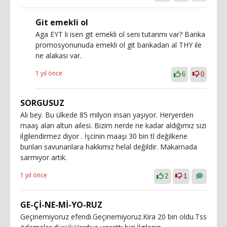
Git emekli ol
Aga EYT li isen git emekli ol seni tutanmı var? Banka
promosyonunuda emekli ol git bankadan al THY ile
ne alakası var.
1 yıl önce
6
0
SORGUSUZ
Ali bey. Bu ülkede 85 milyon insan yaşıyor. Heryerden
maaş alan altun ailesi. Bizim nerde ne kadar aldığımız sizi
ilgilendirmez diyor . İşcinin maaşı 30 bin tl değilkene
bunları savunanlara hakkımız helal değildir. Makarnada
sarmıyor artık.
1 yıl önce
2
1
GE-Çİ-NE-Mİ-YO-RUZ
Geçinemiyoruz efendi.Geçinemiyoruz.Kira 20 bin oldu.Tss