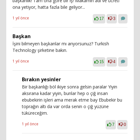
başkanlık! Tam ona göre bir iş! Makamın adı ve ücreti
ona yetiyor, hatta fazla bile geliyor...
1 yıl önce
17
3
Başkan
İşini bilmeyen başkanlar mı arıyorsunuz? Turkish
Technology şirketine bakın.
1 yıl önce
15
4
Bırakın yesinler
Bir başkanlığı böl ikiye sonra gelsin paralar Yiyin
aksırana kadar yiyin, bunlar hep o çiğ insan
ebubekirin işleri ama merak etme bay Ebubekir bu
toprağın altı da var orda senin o çiğ yüzüne
tüküreceğim.
1 yıl önce
7
0