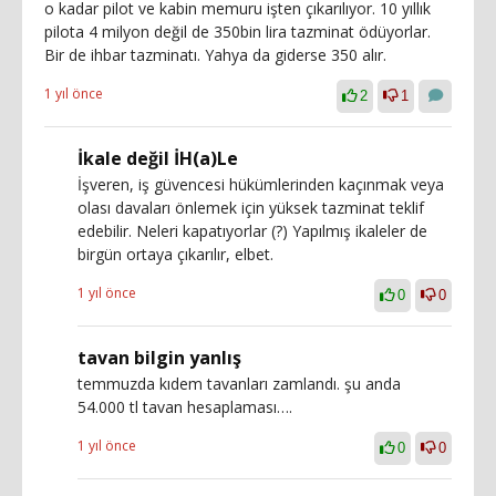
o kadar pilot ve kabin memuru işten çıkarılıyor. 10 yıllık
pilota 4 milyon değil de 350bin lira tazminat ödüyorlar.
Bir de ihbar tazminatı. Yahya da giderse 350 alır.
1 yıl önce
2
1
İkale değil İH(a)Le
İşveren, iş güvencesi hükümlerinden kaçınmak veya
olası davaları önlemek için yüksek tazminat teklif
edebilir. Neleri kapatıyorlar (?) Yapılmış ikaleler de
birgün ortaya çıkarılır, elbet.
1 yıl önce
0
0
tavan bilgin yanlış
temmuzda kıdem tavanları zamlandı. şu anda
54.000 tl tavan hesaplaması….
1 yıl önce
0
0