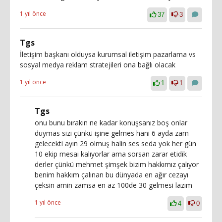
1 yıl önce
37
3
Tgs
İletişim başkanı olduysa kurumsal iletişim pazarlama vs
sosyal medya reklam stratejileri ona bağlı olacak
1 yıl önce
1
1
Tgs
onu bunu bırakın ne kadar konuşsanız boş onlar
duymas sizi çünkü işine gelmes hani 6 ayda zam
gelecekti ayın 29 olmuş halin ses seda yok her gün
10 ekip mesai kalıyorlar ama sorsan zarar etidik
derler çünkü mehmet şimşek bizim hakkımız çalıyor
benim hakkım çalınan bu dünyada en ağır cezayı
çeksin amin zamsa en az 100de 30 gelmesi lazım
1 yıl önce
4
0